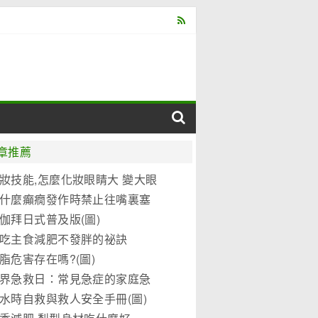
章推薦
妝技能,怎麼化妝眼睛大 變大眼
妝教程(圖)
什麼癲癇發作時禁止往嘴裏塞
東西?
伽拜日式普及版(圖)
吃主食減肥不發胖的祕訣
脂危害存在嗎?(圖)
界急救日：常見急症的家庭急
水時自救與救人安全手冊(圖)