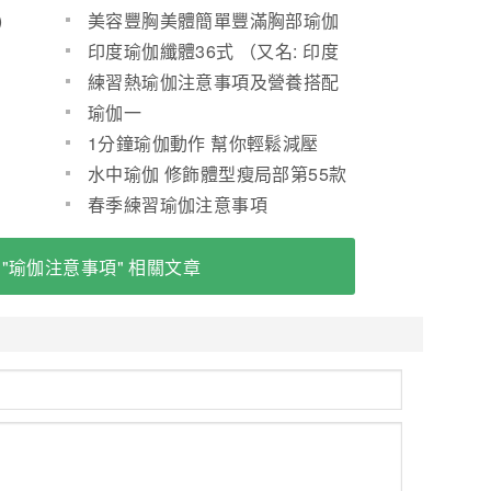
)
美容豐胸美體簡單豐滿胸部瑜伽
印度瑜伽纖體36式 （又名: 印度
瑜珈纖體36式 ）(圖)
練習熱瑜伽注意事項及營養搭配
瑜伽一
1分鐘瑜伽動作 幫你輕鬆減壓
水中瑜伽 修飾體型瘦局部第55款
春季練習瑜伽注意事項
 "瑜伽注意事項" 相關文章