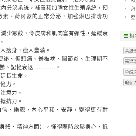
秋
女性內分泌系統，補養和加強女性生殖系統，預
拜
激素、荷爾蒙的正常分泌，加強淋巴排毒功
亞
膚，減少皺紋，令皮膚和肌肉富有彈性，延緩衰
相
。
胖人瘦身，瘦人豐滿。
高溫
、便祕、偏頭痛、脊椎病、關節炎、生理期不
高溫
鬱、記憶衰退…………。
孕婦
和延長生命。
瑜伽
記憶力。
中注意力。
的抵抗力。
，自信、樂觀，內心平和、安靜，變得更有耐
包括身體、精神方面），懂得隨時放鬆身心，抵