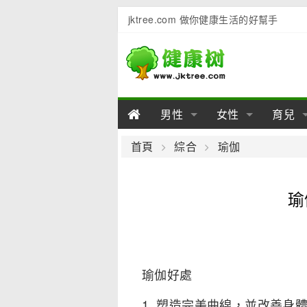
jktree.com 做你健康生活的好幫手
男性
女性
育兒
男性陽痿
女性乳房
男性早泄
準備懷
女性
男
首頁
綜合
瑜伽
男性不育
女性子宮
男性心理
女性
產後
男
瑜
男性飲食
女性飲食
男性用品
幼兒
女性
男
瑜伽好處
1. 塑造完美曲線，並改善