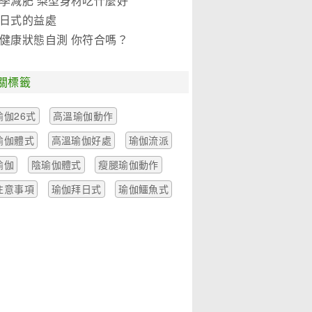
季減肥 梨型身材吃什麼好
日式的益處
健康狀態自測 你符合嗎？
關標籤
瑜伽26式
高溫瑜伽動作
瑜伽體式
高溫瑜伽好處
瑜伽流派
瑜伽
陰瑜伽體式
瘦腿瑜伽動作
注意事項
瑜伽拜日式
瑜伽鱷魚式