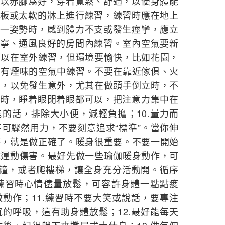
.以赤腳爲好，穿着寬鬆、舒適，以便身體能
地板或太軟的牀上進行練習，練習時應在地上
某一姿勢時，感到體力不支或發生痙攣，應立
安寧、通風良好的房間內練習。室內空氣要新
可以在室外練習，但環境要愉快，比如花園，
、有煙味的空氣中練習。不要在靠近傢俱、火
習，以免發生意外，尤其在做頭手倒立時，不
習時，睜着眼閉着眼都可以，把注意力集中在
能的話，排除大小便，減輕負擔；10.量力而
可驟然用力，不要刻意追求“標準”。當你伸
時，就是做正確了。暖身很重要。不要一開始
成運動傷害。最好先做一些瑜伽暖身動作，可
分鐘，或者爬樓梯，讓全身充分活動開。循序
練習時心情儘量放鬆，可容許身體一點點痠
動作；11.練習時不要大笑或說話，要專注
的呼吸，這有助身體放鬆；12.最好能每天