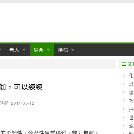
老人
綜合
疾病
孕
陰道
性包皮
老人保健
女性卵巢
懷孕
老人生活
兩性
分娩
糖尿病
老人飲食
減肥
癌症
美容
肝病
文
經期
性保養
老人心理
新生兒期
女性護理
老人疾病
整形
嬰兒期
胃病
老人健身
瑜伽
腎病
健身
泌尿科
化
睛化
爲
伽，可以練練
期
生理
性疾病
老人用品
學前期
女性疾病
亞健康
老人護理
母嬰用品
肛腸科
急救自救
精神病
骨科
任何
瑜
耳鼻喉
腦病
心血管
巧
時間: 2011-05-12
抽
皮膚病
眼科
口腔科
世
救
內科
溺
身體的柔韌性，令女性氣質優雅，魅力無窮。