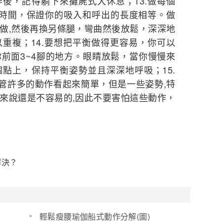
後，記得躺下來攤屍式大休息；13.做每個
吸時間，保證你的吸入和呼出的長度相等。做
做,然後再換另條腿，彎曲然後放鬆，深深地
重複；14.要想把平衡做得更容易，你可以
前面3~4腳的地方。眼睛放鬆，當你慢慢來
點上，保持平衡姿勢並且深深地呼吸；15.
儘管許多的動作看起來簡單，但是一些姿勢,特
來說還是不容易的,因此不要害怕這些動作，
解決？
輕鬆瘦腰瑜伽船式動作分解(圖)