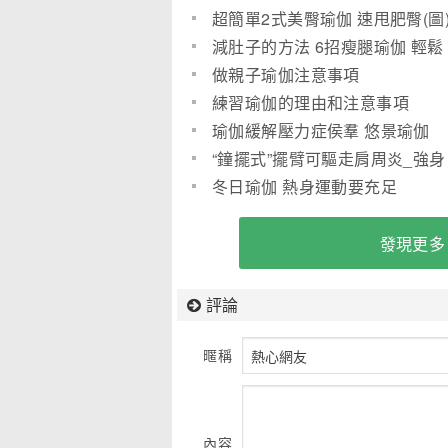
超簡單2式美臀瑜伽 速甩肥臀(圖
減肚子的方法 6招瘦腿瑜伽 輕鬆
擺平蘿蔔腿
做親子瑜伽注意事項
練習瑜伽的理由和注意事項
瑜伽緩解壓力症侯羣 悠景瑜伽
“鐘擺式”擺臂可驅走肩周炎_強身
健體
冬日瑜伽 熱身運動要充足
發現更多
評論
暱稱
內容