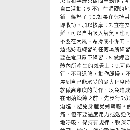
患者和孕婦只做簡單動作；4
自由活動；5.不宜在過硬的
鋪一條墊子；6.如果在保持
即收功，加以按摩；7.宜在
鮮，可以自由吸入氧氣。也
不要在大風、寒冷或不潔的
爐或妨礙練習的任何場所練
要在電風扇下練習；8.做練
體內所產生的感覺上；9.可
行，不可逞強，動作緩慢，不
展到自己能承受的最大程度
就做高難度的動作，以免造
在開始鍛鍊之前，先步行5
漸進，避免身體受到驚嚇。
痛，但不要過度用力或勉強做
地呼吸。保持有規律、較深沉