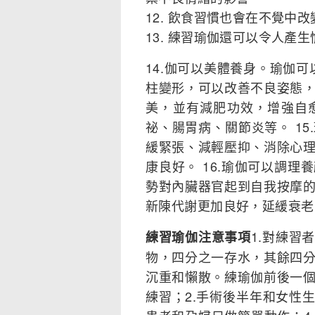
12. 飲食習慣也會在不覺中
13. 練習瑜伽還可以令人產
14.伽可以美體養身。瑜伽
柱變形，可以改善不良姿態
美，並有減肥功效，增強自
祕、腸胃病、關節炎等。 1
緩緊張、減輕壓抑、消除心
康良好。 16.瑜伽可以調
勢對內臟器官起到自我按摩
新陳代謝更加良好，延緩衰老
1.對練習
練習瑜伽注意事項
物，四分之一存水，其餘四
沉重和懶散。練瑜伽前後一
練習；2.手術後半年和女性