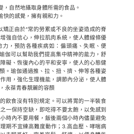
改變，自然地攝取身體所需的食品。
生愉快的感覺，擁有親和力。
可以矯正由於*常的勞累或不良的坐姿造成的脊
，增強自信心，伸拉肌肉系統，使人體線條優
愈力，預防各種疾病如：偏頭痛、失眠、便
5.瑜伽可以幫助我們提高集中精神的能力，舒
理障礙、恢復內心的平和安寧，使人的心態健
理養顏。瑜伽通過推、拉、扭、擠、伸等各種姿
的作用，強化生理機能，調節內分泌，使人體
，永葆青春靚麗的容顏
者的飲食沒有特別規定。可以將胃的一半裝食
分之一保持空缺，即吃得不要太飽，以免感到
個小時內不要用餐，飯後兩個小時內儘量避免
生理期不宜練高難度動作；3.高血壓、哮喘病