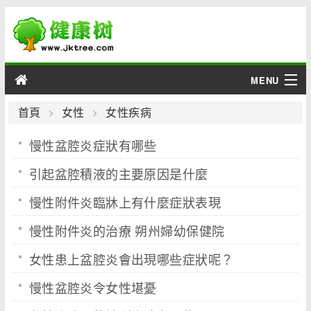
MENU
男性
首頁
女性
女性疾病
慢性盆腔炎症狀有哪些
女性
引起盆腔積液的主要原因是什麼
育兒
慢性附件炎臨牀上有什麼症狀表現
老人
慢性附件炎的治療 朔州婦幼保健院
綜合
女性患上盆腔炎會出現哪些症狀呢？
疾病
慢性盆腔炎令女性堪憂