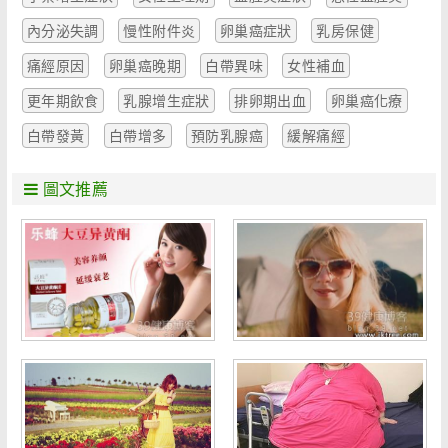
內分泌失調
慢性附件炎
卵巢癌症狀
乳房保健
痛經原因
卵巢癌晚期
白帶異味
女性補血
更年期飲食
乳腺增生症狀
排卵期出血
卵巢癌化療
白帶發黃
白帶增多
預防乳腺癌
緩解痛經
圖文推薦