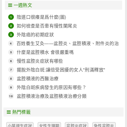
一週熱文
陰道口很癢是爲什麼(圖)
1
如何檢查是否患有慢性闌尾炎
2
外陰癌的初期症狀
3
百姓養生艾灸――盆腔炎、盆腔積液、附件炎的治
4
療
什麼是盆腔積水 會很嚴重嗎
5
慢性盆腔炎症狀有哪些
6
擺脫外陰白斑:讓倍受困擾的女人"刑滿釋放"
7
盆腔積液的西醫治療
8
外陰白斑疾病發生的原因有哪些？
9
盆腔積液治療及盆腔積液治療分類
10
熱門標籤
小葉增生症狀
女性生理期
盆腔炎症狀
急性盆腔炎