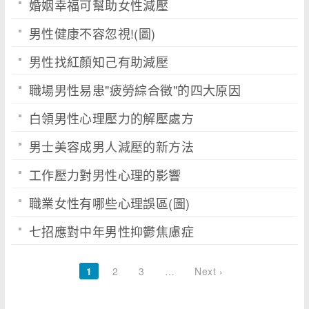
婚姻幸福可幫助女性減壓
男性健康不容忽視!(圖)
男性找紅顏知己有助減壓
職場男性易患"疲勞綜合徵"的四大原因
白領男性心理壓力的解壓處方
男士美容成男人減壓的新方法
工作壓力對男性心理的影響
職業女性有哪些心理誤區(圖)
七招應對中年男性抑鬱焦慮症
1
2
3
…
Next ›