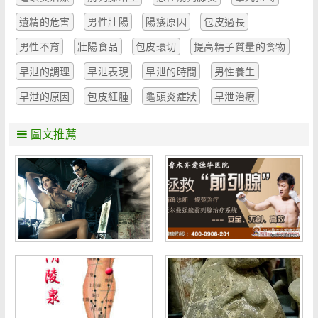
遺精的危害
男性壯陽
陽痿原因
包皮過長
男性不育
壯陽食品
包皮環切
提高精子質量的食物
早泄的調理
早泄表現
早泄的時間
男性養生
早泄的原因
包皮紅腫
龜頭炎症狀
早泄治療
圖文推薦