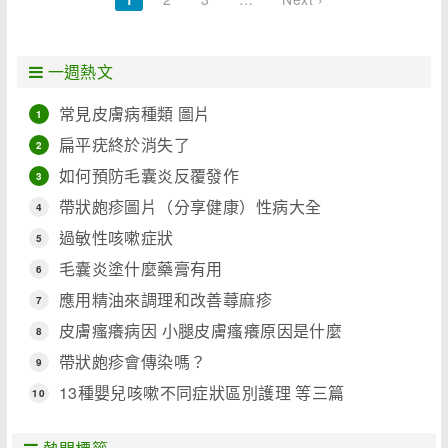
一週熱文
常見皮膚病種類 圖片
1
扁平疣終於消失了
2
如何預防毛囊炎反覆發作
3
帶狀皰疹圖片（分享健康）性病大全
4
過敏性咳嗽症狀
5
毛囊炎塗什麼藥膏有用
6
應用精油來調理和改善蕁麻疹
7
皮膚瘙癢病因 小腿皮膚瘙癢原因是什麼
8
帶狀皰疹會傳染嗎？
9
13種嬰兒咳嗽不同症狀區別護理 等三篇
10