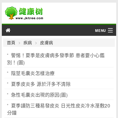
MENU
男性
首頁
疾病
皮膚病
警惕！夏季是皮膚病多發季節 患者要小心鑑
女性
別！(圖)
育兒
陰莖毛囊炎怎樣治療
老人
夏季皮炎多 源於汗多不清除
綜合
急性毛囊炎出現的原因(圖)
夏季謹防三種易發皮炎 日光性皮炎冷水溼敷20
疾病
分鐘