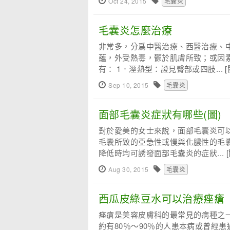
Oct 24, 2015
毛囊炎
毛囊炎怎麼治療
非常多，分爲中醫治療、西醫治療、中
蘊，外受熱毒，鬱於肌膚所致；或因
有： 1．溼熱型：證見臀部或四肢...
Sep 10, 2015
毛囊炎
面部毛囊炎症狀有哪些(圖)
對於愛美的女士來說，面部毛囊炎可
毛囊所致的亞急性或慢與化膿性的毛
降低時均可誘發面部毛囊炎的症狀...
Aug 30, 2015
毛囊炎
西瓜皮綠豆水可以治療痤瘡
痤瘡是美容皮膚科的最常見的病種之
約有80％～90％的人患本病或曾經