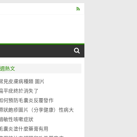
週熱文
常見皮膚病種類 圖片
扁平疣終於消失了
如何預防毛囊炎反覆發作
帶狀皰疹圖片（分享健康）性病大
全
過敏性咳嗽症狀
毛囊炎塗什麼藥膏有用