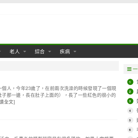
老人
綜合
疾病
孕
陰道
性包皮
老人保健
女性卵巢
懷孕
老人生活
兩性
分娩
糖尿病
老人飲食
減肥
癌症
美容
肝病
一
經期
性保養
老人心理
新生兒期
女性護理
老人疾病
整形
嬰兒期
胃病
老人健身
瑜伽
腎病
健身
泌尿科
1
一個人，今年23歲了，在前兩次洗澡的時候發現了一個現
期
生理
性疾病
老人用品
學前期
女性疾病
亞健康
老人護理
母嬰用品
肛腸科
急救自救
精神病
骨科
2
肚子那一邊，長在肚子上面的），長了一些紅色的很小的
閱讀全文]
3
耳鼻喉
腦病
心血管
4
皮膚病
眼科
口腔科
5
內科
6