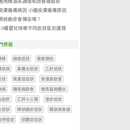
應用精油來調理和改善蕁麻疹
皮膚瘙癢病因 小腿皮膚瘙癢原因
是什麼
帶狀皰疹會傳染嗎？
13種嬰兒咳嗽不同症狀區別護理
等三篇
門標籤
轉移
肺癌症狀
胃癌預防
糖尿病
鼻竇炎症狀
乙肝症狀
症狀
焦慮症症狀
食道癌飲食
肺癌
糖尿病飲食
慢性扁桃體炎
脂肪肝
乙肝小三陽
溼疹症狀
炎症狀
帶狀皰疹症狀
糖尿病食譜
病併發症
抑鬱症症狀