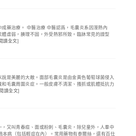
成藥治療。 中醫治療 中醫認爲，毛囊炎系因溼熱內
素體虛弱，腠理不固，外受熱邪所致。臨牀常見的證型
[閱讀全文]
以說是美麗的大敵。面部毛囊炎是由金黃色葡萄球菌侵入
囊和毛囊周圍炎症。一般皮膚不清潔、搔抓或肌體抵抗力
[閱讀全文]
一，又叫青春痘、面或粉刺、毛囊炎，除兒童外，人羣中
患過本病（包括輕症在內）。常用藥物有泰爾絲，還有百仕