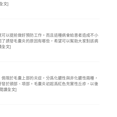
全文]
就可以提前做好預防工作。而且這種病會給患者造成不小
紹了誘發毛囊炎的原因有哪些，希望可以幫助大家對該病
讀全文]
，侷限於毛囊上部的炎症，分爲化膿性與非化膿性兩種，
好發於頭部、項部。毛囊炎初起爲紅色充實性丘疹，以後
[閱讀全文]