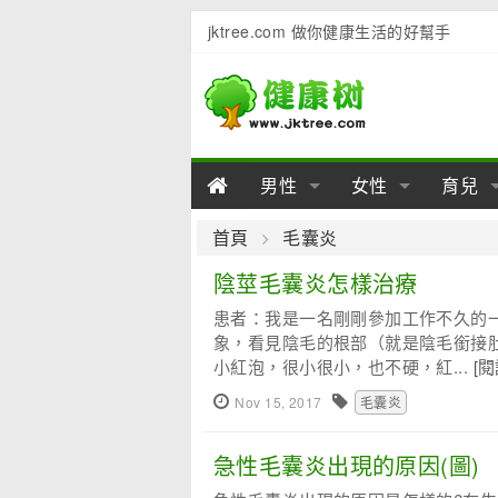
jktree.com 做你健康生活的好幫手
男性
女性
育兒
男性陽痿
女性乳房
男性早泄
準備懷
女性
男
首頁
毛囊炎
男性不育
女性子宮
男性心理
女性
產後
男
陰莖毛囊炎怎樣治療
患者：我是一名剛剛參加工作不久的
男性飲食
女性飲食
男性用品
幼兒
女性
男
象，看見陰毛的根部（就是陰毛銜接
小紅泡，很小很小，也不硬，紅...
[
Nov 15, 2017
毛囊炎
急性毛囊炎出現的原因(圖)