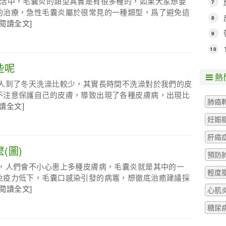
生活中，毛囊炎的類型其實是有很多種的，如果大家想要
7
的治療，急性毛囊炎屬於很常見的一種類型，爲了避免這
8
[閱讀全文]
9
10
些呢
熱
多人到了冬天洗澡比較少，其實長時間不洗澡對於我們的皮
不注意保護自己的皮膚，導致出現了各種皮膚病，出現比
肺癌
閱讀全文]
妊娠
肝癌
(圖)
預防
中，人們會不小心患上多種皮膚病，毛囊炎就是其中的一
輕度
免疫力低下，毛囊口感染引發的病竈，想徹底治癒建議採
[閱讀全文]
心肌
糖尿