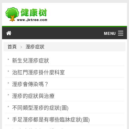
MENU
男性
首頁
溼疹症狀
新生兒溼疹症狀
女性
治肛門溼疹掛什麼科室
育兒
溼疹會傳染嗎？
老人
溼疹的症狀與治療
綜合
不同類型溼疹的症狀(圖)
疾病
手足溼疹都是有哪些臨牀症狀(圖)