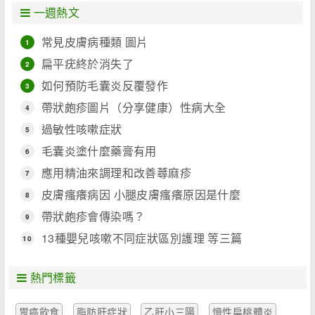
一週熱文
常見皮膚病種類 圖片
1
扁平疣終於消失了
2
如何預防毛囊炎反覆發作
3
帶狀皰疹圖片（分享健康）性病大全
4
過敏性咳嗽症狀
5
毛囊炎塗什麼藥膏有用
6
應用精油來調理和改善蕁麻疹
7
皮膚瘙癢病因 小腿皮膚瘙癢原因是什麼
8
帶狀皰疹會傳染嗎？
9
13種嬰兒咳嗽不同症狀區別護理 等三篇
10
熱門標籤
胃癌飲食
脂肪肝症狀
乙肝小三陽
慢性扁桃體炎