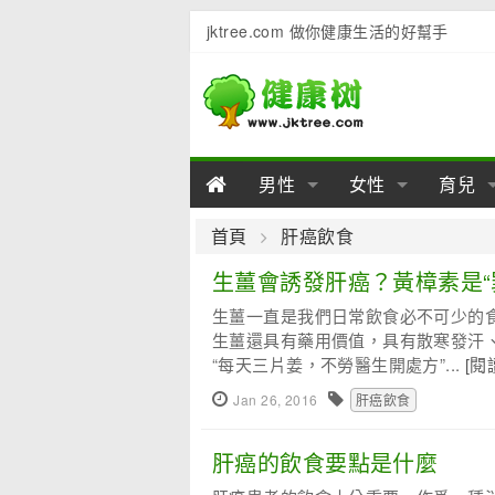
jktree.com 做你健康生活的好幫手
男性
女性
育兒
男性陽痿
女性乳房
男性早泄
準備懷
女性
男
首頁
肝癌飲食
男性不育
女性子宮
男性心理
女性
產後
男
生薑會誘發肝癌？黃樟素是“
生薑一直是我們日常飲食必不可少的食
男性飲食
女性飲食
男性用品
幼兒
女性
男
生薑還具有藥用價值，具有散寒發汗
“每天三片姜，不勞醫生開處方”...
[閱
Jan 26, 2016
肝癌飲食
肝癌的飲食要點是什麼