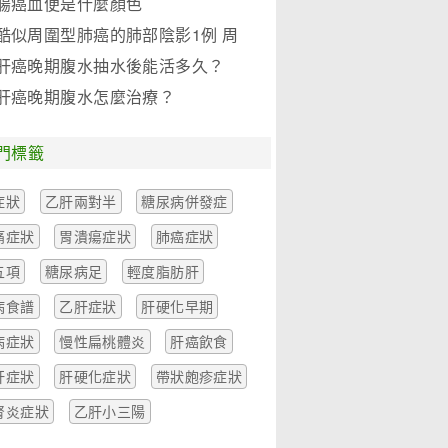
腸癌血便是什麼顏色
酷似周圍型肺癌的肺部陰影1例 周
圍型肺癌早期症狀
肝癌晚期腹水抽水後能活多久？
肝癌晚期腹水怎麼治療？
門標籤
症狀
乙肝兩對半
糖尿病併發症
痛症狀
胃潰瘍症狀
肺癌症狀
五項
糖尿病足
輕度脂肪肝
病食譜
乙肝症狀
肝硬化早期
病症狀
慢性扁桃體炎
肝癌飲食
肝症狀
肝硬化症狀
帶狀皰疹症狀
腎炎症狀
乙肝小三陽