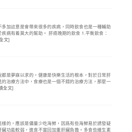
不多加註意是會帶來很多的疾病，同時飲食也是一種輔助
疾病有着莫大的幫助。 肝癌晚期的飲食 1.平衡飲食：
全文]
說都是夢寐以求的，健康是快樂生活的根本，對於日常肝
見的治療方法中，食療也是一個不錯的治療方法，那麼一
讀全文]
這樣的，應該是儘量少吃海鮮，因爲有些海鮮易於誘發疑
肝臟功能較弱，進食不當回加重肝臟負擔。多食些維生素