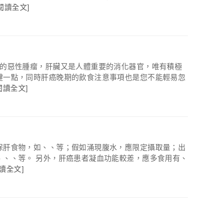
[閱讀全文]
見的惡性腫瘤，肝臟又是人體重要的消化器官，唯有積極
鍵一點，同時肝癌晚期的飲食注意事項也是您不能輕易忽
閱讀全文]
保肝食物，如、、等；假如涌現腹水，應限定攝取量；出
、、、等。 另外，肝癌患者凝血功能較差，應多食用有、
閱讀全文]