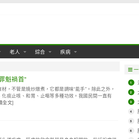
老人
綜合
疾病
孕
陰道
性包皮
老人保健
女性卵巢
懷孕
老人生活
兩性
分娩
糖尿病
老人飲食
減肥
癌症
美容
肝病
一
經期
性保養
老人心理
新生兒期
女性護理
老人疾病
整形
嬰兒期
胃病
老人健身
瑜伽
腎病
健身
泌尿科
罪魁禍首”
1
材，不管是燒炒燉煮，它都是調味“能手”。除此之外，
期
生理
性疾病
老人用品
學前期
女性疾病
亞健康
老人護理
母嬰用品
肛腸科
急救自救
精神病
骨科
2
、化痰止咳、和胃、止嘔等多種功效。我國民間一直有
讀全文]
3
耳鼻喉
腦病
心血管
4
皮膚病
眼科
口腔科
5
內科
6