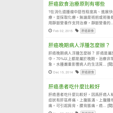
肝癌飲食治療原則有哪些
?在消化道腫瘤中惡性程度高、進展
療，並採取化療。無論是術前或術後
用靜脈營養作支持治療，靜脈營養的..
Feb 02, 2015
肝癌飲食
肝癌晚期病人浮腫怎麼辦？
肝癌晚期病人浮腫怎麼辦？ 肝癌是
中，70%以上都是屬於晚期，治療非
象，水腫嚴重影響病人的生活質...
[
Dec 15, 2014
肝癌飲食
肝癌患者吃什麼比較好
肝癌患者吃什麼比較好，因爲肝癌人稱
症狀有肝區疼痛、上腹脹滿、上腹腫
痛。可引起肩背、腰背脹痛，癌...
[