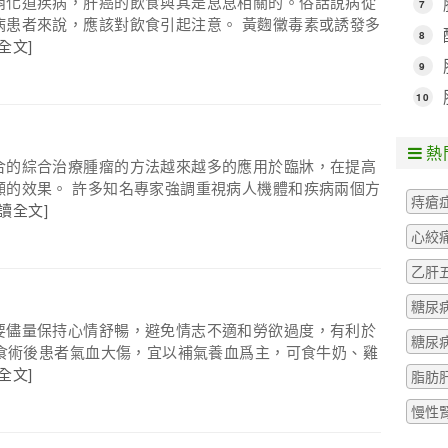
消化道疾病，肝癌的飲食與其是息息相關的。俗話說病從
7
病患者來說，應該對飲食引起注意。 黃麴黴毒素或誘發多
8
全文]
9
10
熱
合的綜合治療腫瘤的方法越來越多的應用於臨牀，在提高
顯的效果。 許多知名專家強調重視病人機體和疾病兩個方
痔瘡
閱讀全文]
心絞
乙肝
糖尿
要儘量保持心情舒暢，避免情志不適和勞欲過度，有利於
糖尿
飲食術後患者氣血大傷，宜以補氣養血爲主，可食牛奶、雞
全文]
脂肪
慢性