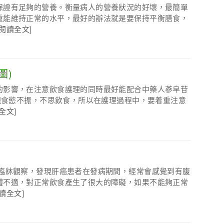
保證有足夠的營養。衡量病人的營養狀況的好壞，最簡單
重能維持正常的水平，最好的辦法就是要保持平衡膳食，
[閱讀全文]
圖)
的影響，在注意飲食護理的同時最好能配合中藥人蔘皁苷
出現食慾不振，不思飲食，所以在護理過程中，要着重注意
全文]
的臨牀觀察，發現肝癌患者在發病期間，經常會感覺到有腹
體不適，對正常飲食產生了很大的障礙，如果不能夠正常
閱讀全文]