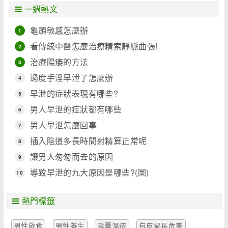
一週熱文
龜頭敏感怎麼辦
1
看傳統中醫怎麼治療精索靜脈曲張!
2
治療陽痿的方法
3
過度手淫早泄了怎麼辦
4
早泄的症狀表現有哪些?
5
男人早泄的症狀都有哪些
6
男人早泄怎麼回事
7
插入陰道多長時間射精算正常呢
8
讓男人匆匆而去的原因
9
導致早泄的九大原因是哪些?(圖)
10
熱門標籤
男性飲食
男性養生
陰囊溼疹
包皮過長危害