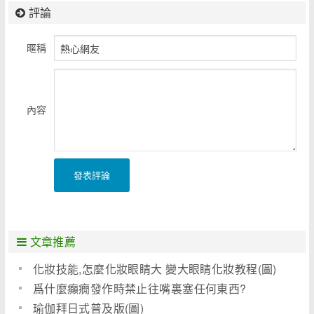
評論
暱稱
內容
發表評論
文章推薦
化妝技能,怎麼化妝眼睛大 變大眼睛化妝教程(圖)
爲什麼癲癇發作時禁止往嘴裏塞任何東西?
瑜伽拜日式普及版(圖)