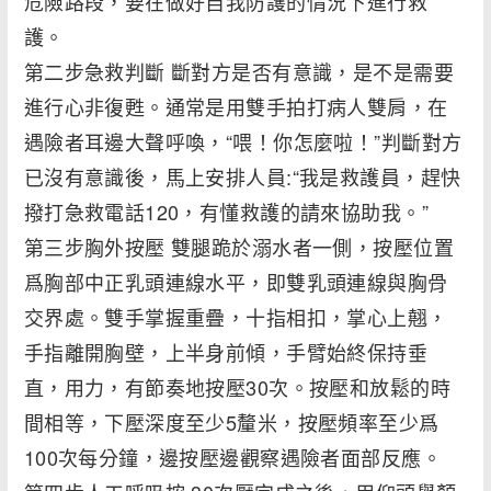
危險路段，要在做好自我防護的情況下進行救
護。
第二步急救判斷 斷對方是否有意識，是不是需要
進行心非復甦。通常是用雙手拍打病人雙肩，在
遇險者耳邊大聲呼喚，“喂！你怎麼啦！”判斷對方
已沒有意識後，馬上安排人員:“我是救護員，趕快
撥打急救電話120，有懂救護的請來協助我。”
第三步胸外按壓 雙腿跪於溺水者一側，按壓位置
爲胸部中正乳頭連線水平，即雙乳頭連線與胸骨
交界處。雙手掌握重疊，十指相扣，掌心上翹，
手指離開胸壁，上半身前傾，手臂始終保持垂
直，用力，有節奏地按壓30次。按壓和放鬆的時
間相等，下壓深度至少5釐米，按壓頻率至少爲
100次每分鐘，邊按壓邊觀察遇險者面部反應。