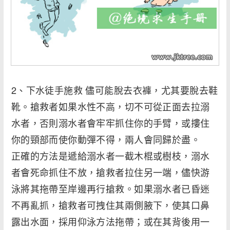
2、下水徒手施救 儘可能脫去衣褲，尤其要脫去鞋
靴。搶救者如果水性不高，切不可從正面去拉溺
水者，否則溺水者會牢牢抓住你的手臂，或摟住
你的頸部而使你動彈不得，兩人會同歸於盡。
正確的方法是遞給溺水者一截木棍或樹枝，溺水
者會死命抓住不放，搶救者拉住另一端，儘快游
泳將其拖帶至岸邊再行搶救。如果溺水者已昏迷
不再亂抓，搶救者可拽住其兩側腋下，使其口鼻
露出水面，採用仰泳方法拖帶；或在其背後用一