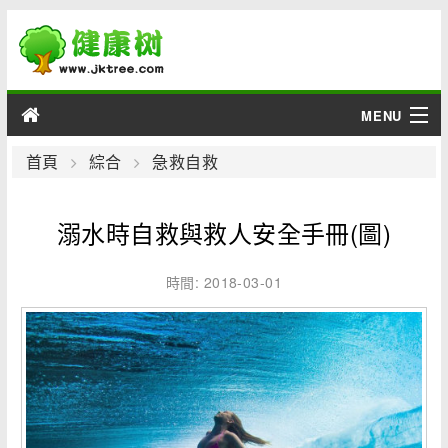
MENU
男性
首頁
綜合
急救自救
女性
溺水時自救與救人安全手冊(圖)
育兒
時間: 2018-03-01
老人
綜合
疾病