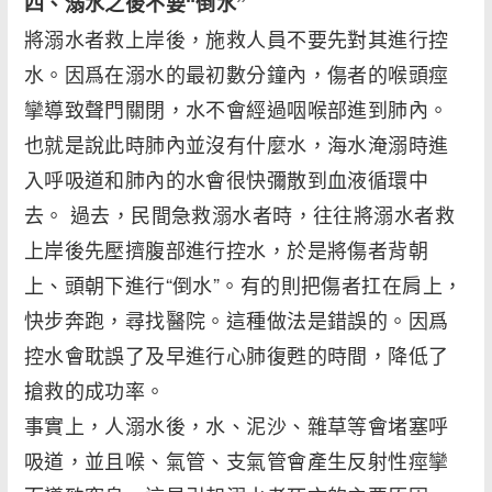
四、溺水之後不要“倒水”
將溺水者救上岸後，施救人員不要先對其進行控
水。因爲在溺水的最初數分鐘內，傷者的喉頭痙
攣導致聲門關閉，水不會經過咽喉部進到肺內。
也就是說此時肺內並沒有什麼水，海水淹溺時進
入呼吸道和肺內的水會很快彌散到血液循環中
去。 過去，民間急救溺水者時，往往將溺水者救
上岸後先壓擠腹部進行控水，於是將傷者背朝
上、頭朝下進行“倒水”。有的則把傷者扛在肩上，
快步奔跑，尋找醫院。這種做法是錯誤的。因爲
控水會耽誤了及早進行心肺復甦的時間，降低了
搶救的成功率。
事實上，人溺水後，水、泥沙、雜草等會堵塞呼
吸道，並且喉、氣管、支氣管會產生反射性痙攣