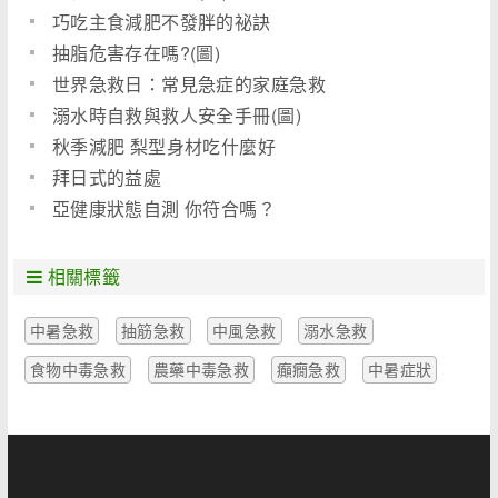
巧吃主食減肥不發胖的祕訣
抽脂危害存在嗎?(圖)
世界急救日：常見急症的家庭急救
溺水時自救與救人安全手冊(圖)
秋季減肥 梨型身材吃什麼好
拜日式的益處
亞健康狀態自測 你符合嗎？
相關標籤
中暑急救
抽筋急救
中風急救
溺水急救
食物中毒急救
農藥中毒急救
癲癇急救
中暑症狀