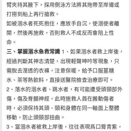
臂夾持其腋下，採用側泳方法將其拖帶至岸邊或
打撈到船上再行搶救。
如被溺水者死死抱住，應放手自沉，使溺使者離
開，然後再施救，否則救人不成反而會陪上性
命。
1、如果溺水者救上岸後，
三、掌握溺水急救常識
經過判斷其神志清楚，出現輕聲呻吟等現象，只
需脫去溼透的衣褲，注意保暖，給予口服薑糖
水、茶等熱飲料，直接送醫院檢查治療即可。
2、落水的溺水者、跳水者，有可能遭受頭頸部外
傷，傷及脊髓神經，此時施救人員在搬動傷者
時，必須保持其頭、頸和身體在同一軸面上整體
移動，防止頭頸部扭曲。
3、當溺水者被救上岸後，往往表現爲口脣青紫，