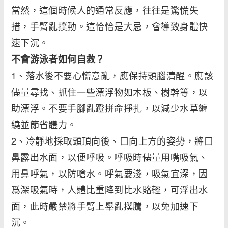
當然，這個時候人的通常反應，往往是驚慌失
措，手臂亂撲動。這恰恰是大忌，會導致身體快
速下沉。
不會游泳者如何自救？
1、落水後不要心慌意亂，應保持頭腦清醒。應該
儘量尋找、抓住一些漂浮物如木板、樹幹等，以
助漂浮。不要手腳亂蹬拼命掙扎，以減少水草纏
繞並節省體力。
2、冷靜地採取頭頂向後、口向上方的姿勢，將口
鼻露出水面，以便呼吸。呼吸時儘量用嘴吸氣、
用鼻呼氣，以防嗆水。呼氣要淺，吸氣宜深，因
爲深吸氣時，人體比重降到比水賂輕，可浮出水
面，此時嚴禁將手臂上舉亂撲騰，以免加速下
沉。