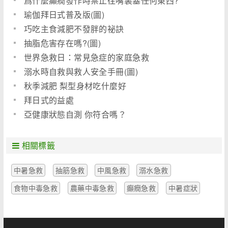
爲什麼癲癇發作時禁止往嘴裏塞任何東西?
瑜伽拜日式普及版(圖)
巧吃主食減肥不發胖的祕訣
抽脂危害存在嗎?(圖)
世界急救日：常見急症的家庭急救
溺水時自救與救人安全手冊(圖)
秋季減肥 梨型身材吃什麼好
拜日式的益處
亞健康狀態自測 你符合嗎？
相關標籤
中暑急救
抽筋急救
中風急救
溺水急救
食物中毒急救
農藥中毒急救
癲癇急救
中暑症狀