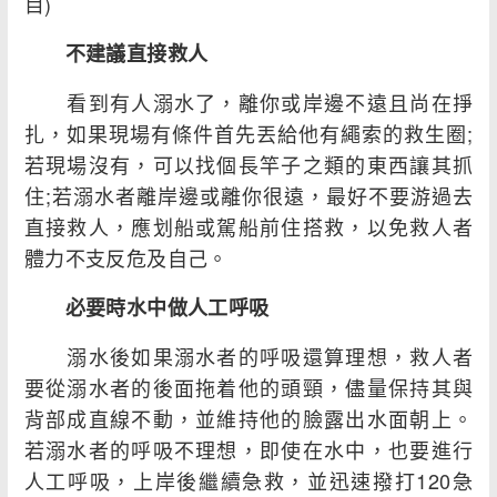
目)
不建議直接救人
看到有人溺水了，離你或岸邊不遠且尚在掙
扎，如果現場有條件首先丟給他有繩索的救生圈;
若現場沒有，可以找個長竿子之類的東西讓其抓
住;若溺水者離岸邊或離你很遠，最好不要游過去
直接救人，應划船或駕船前住搭救，以免救人者
體力不支反危及自己。
必要時水中做人工呼吸
溺水後如果溺水者的呼吸還算理想，救人者
要從溺水者的後面拖着他的頭頸，儘量保持其與
背部成直線不動，並維持他的臉露出水面朝上。
若溺水者的呼吸不理想，即使在水中，也要進行
人工呼吸，上岸後繼續急救，並迅速撥打120急