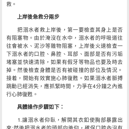
救。
上岸後急救分兩步
把溺水者救上岸後，第一要檢查其身上是否
有阻塞物。由於淹沒在水中，溺水者的呼吸道往
往會被水、泥沙等雜物阻塞，上岸後火速檢查一
下溺水者的口腔、鼻腔、耳部、面部是否有污垢
堵塞並快速清除，如果有假牙等物品也要及時去
掉。然後檢查身體是否有被碰撞的部位及情況。
接着，開始有效實施心肺復甦。如果溺水者脈搏
跳動已經消失，應抓緊時間，力爭在4分鐘之內進
行心肺復甦。
具體操作步驟如下：
1.讓溺水者仰臥，解開其衣釦使胸部暴露出
來;然後把溺水者的頭部向後仰，確保口腔內沒有