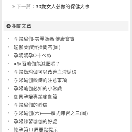
下一篇：
30歲女人必做的保健大事
相關文章
孕婦瑜伽-美麗媽媽 健康寶寶
瑜伽美體實操問答(圖)
孕媽媽孕O十べぬ
●練習瑜伽能減肥嗎？
孕婦做瑜伽可以改善血液循環
孕婦瑜伽鍛鍊的注意事項
孕婦瑜伽必知的小常識
伽貝孕婦專業瑜伽篇
孕婦瑜伽的妙處
孕婦瑜伽(六)――體式練習之三(圖)
孕婦練習瑜伽的好處
懷孕第11周要點提示