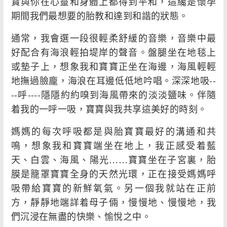
寶與你在心靈和身體上都得到平和，這纔是懷孕
期間我們最想要的胎教和達到和諧的狀態。
通常，我會選一段很輕柔舒緩的音樂，音樂中最
好配合有海浪輕拍堤岸的聲音。盤腿坐在地毯上
或墊子上，想象我和寶寶正坐在海邊，海風輕輕
地撫過臉龐，海浪在耳邊低低地吟唱。深深地吸--
--呼----隱隱約約嗅到海風帶來的淡淡鹽味。伴隨
着我的一呼一吸，寶寶與我共享這美好的時刻。
媽媽的每次呼吸都是與胎寶寶最好的溝通和共
鳴，想象我和寶寶端坐在地上，我正感受着藍
天、白雲、海風、陽光……寶寶坐在子宮裏，胎
膜是籠罩寶寶全身的天然光環，正在接受媽媽呼
吸帶給寶寶的新鮮氧氣。另一個我就站在正前
方，靜靜地端詳着母子倆，慢慢地、慢慢地，我
們沉浸在無盡的快樂、愉悅之中。