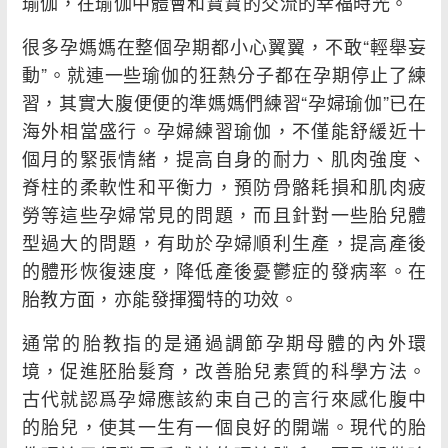
瑜伽，在瑜伽中體會和寶寶的交流的幸福時光。
很多孕媽媽在整個孕期都小心翼翼，不敢“輕舉妄
動”。就連一些瑜伽的狂熱分子都在孕期停止了練
習，其實大腹便便的準媽媽們練習“孕婦瑜伽”已在
海外相當盛行。孕婦練習瑜伽，不僅能舒緩近十
個月的緊張情緒，提高自身的耐力、肌肉強度、
脊柱的柔軟性和平衡力，預防骨骼耗損和肌肉疲
勞等這些孕婦常見的問題，而且針對一些胎兒體
型過大的問題，有助於孕婦順利生產，提高產後
的體形恢復速度，降低產後憂鬱症的發病率。在
胎教方面，亦能發揮獨特的功效。
通常的胎教指的是通過調節孕期母體的內外環
境，促進胚胎髮育，改善胎兒素質的科學方法。
古代就認爲孕婦應該約束自己的言行來感化腹中
的胎兒，使其一生有一個良好的開端。現代的胎