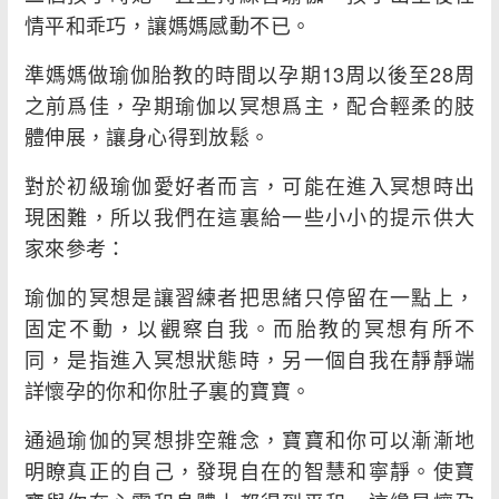
情平和乖巧，讓媽媽感動不已。
準媽媽做瑜伽胎教的時間以孕期13周以後至28周
之前爲佳，孕期瑜伽以冥想爲主，配合輕柔的肢
體伸展，讓身心得到放鬆。
對於初級瑜伽愛好者而言，可能在進入冥想時出
現困難，所以我們在這裏給一些小小的提示供大
家來參考：
瑜伽的冥想是讓習練者把思緒只停留在一點上，
固定不動，以觀察自我。而胎教的冥想有所不
同，是指進入冥想狀態時，另一個自我在靜靜端
詳懷孕的你和你肚子裏的寶寶。
通過瑜伽的冥想排空雜念，寶寶和你可以漸漸地
明瞭真正的自己，發現自在的智慧和寧靜。使寶