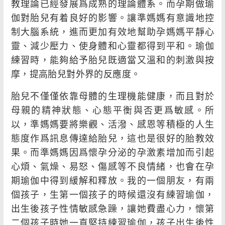
教理論已經發展爲成熟的理論體系。而孕期做瑜
伽對胎兒有着良好的影響。讓準媽媽有意識地控
制大腦系統，進而更加有效地幫助孕媽媽平靜心
靈、減少壓力、使身體和心靈都得到平和。瑜伽
練習時，能夠給予胎兒既適當又溫和的刺激與按
摩，提高胎兒對外界的反應度。
胎兒不僅僅依靠母體的生理機能健康，而且對於
母親的精神狀態、心態平衡與否更爲敏感。所
以，準媽媽要將樂觀、活潑、感恩等積極的人生
態度作爲訊息傳達給胎兒，這也是很好的胎教效
果。而準媽媽因爲懷孕分泌的孕激素增加而引起
心煩、氣燥、易怒、傷感等不良情緒，也會在孕
期瑜伽中得到緩解和釋放。我的一個朋友，有兩
個孩子，生第一個孩子的時候還沒有練習瑜伽，
出生後孩子性情敏感急躁，讓她費盡心力，懷第
二個孩子時她一直堅持練習瑜伽，孩子出生後性