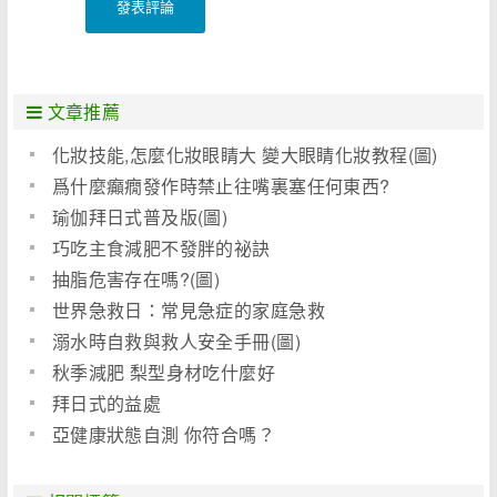
發表評論
文章推薦
化妝技能,怎麼化妝眼睛大 變大眼睛化妝教程(圖)
爲什麼癲癇發作時禁止往嘴裏塞任何東西?
瑜伽拜日式普及版(圖)
巧吃主食減肥不發胖的祕訣
抽脂危害存在嗎?(圖)
世界急救日：常見急症的家庭急救
溺水時自救與救人安全手冊(圖)
秋季減肥 梨型身材吃什麼好
拜日式的益處
亞健康狀態自測 你符合嗎？