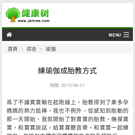
MENU
男性
首頁
綜合
瑜伽
女性
練瑜伽成胎教方式
育兒
時間: 2013-06-21
老人
爲了不讓寶寶輸在起跑線上，胎教得到了衆多孕
綜合
媽媽的熱力追捧，我也不例外，從感知到胎動的
那一天開始，我就開始了對寶寶的胎教，撫摸寶
疾病
寶，和寶寶說話，給寶寶聽音樂，和寶寶一起練