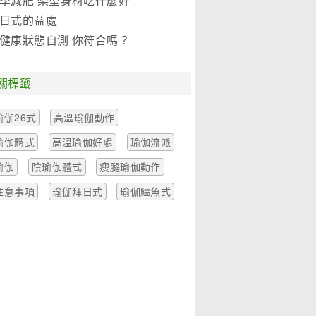
季減肥 梨型身材吃什麼好
日式的益處
健康狀態自測 你符合嗎？
關標籤
瑜伽26式
高溫瑜伽動作
瑜伽體式
高溫瑜伽好處
瑜伽流派
瑜伽
陰瑜伽體式
瘦腿瑜伽動作
注意事項
瑜伽拜日式
瑜伽鱷魚式