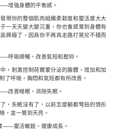
—增強身體的平衡感。
現你的整個肌肉組織柔韌度和靈活度大大
肚子一天天變大變沉重，你也會感覺到身體有
你高興極了，因爲你不再爲走路打晃兒不穩而
—呼吸順暢，改善氣短和壓抑。
，刺激控制荷爾蒙分泌的腺體，增加和加
制了呼吸，胸悶和氣短都有所改善。
—改善睡眠，消除失眠。
，失眠沒有了，以前怎麼躺都彆扭的情形
睡，並一覺到天亮。
——靈活敏銳，健康成長。