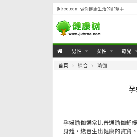
jktree.com 做你健康生活的好幫手
男性
女性
育兒
男性陽痿
女性乳房
男性早泄
準備懷
女性
男
首頁
綜合
瑜伽
男性不育
女性子宮
男性心理
女性
產後
男
孕
男性飲食
女性飲食
男性用品
幼兒
女性
男
孕婦瑜伽通常比普通瑜伽舒
身體，纔會生出健康的寶寶