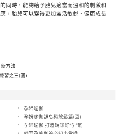
同時，能夠給予胎兒適當而溫和的刺激和
反應，胎兒可以變得更加靈活敏銳、健康成長
的新方法
練習之三(圖)
孕婦瑜伽
孕婦瑜伽調息與放鬆篇(圖)
孕婦瑜伽 打造媽咪好“孕”氣
練習孕瑜伽的必知小常識