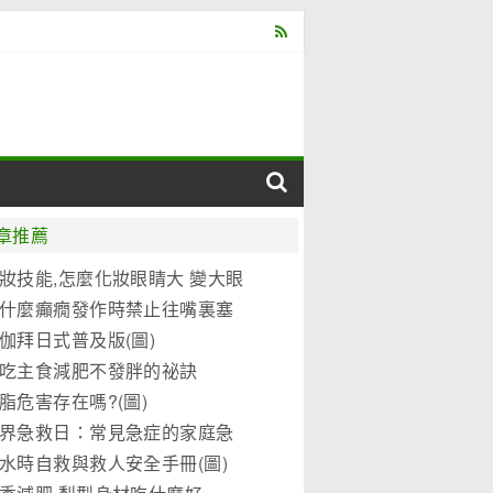
章推薦
妝技能,怎麼化妝眼睛大 變大眼
妝教程(圖)
什麼癲癇發作時禁止往嘴裏塞
東西?
伽拜日式普及版(圖)
吃主食減肥不發胖的祕訣
脂危害存在嗎?(圖)
界急救日：常見急症的家庭急
水時自救與救人安全手冊(圖)