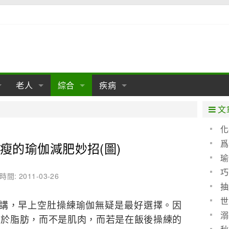
老人
綜合
疾病
孕
陰道
性包皮
老人保健
女性卵巢
懷孕
老人生活
兩性
分娩
糖尿病
老人飲食
減肥
癌症
美容
肝病
文
經期
性保養
老人心理
新生兒期
女性護理
老人疾病
整形
嬰兒期
胃病
老人健身
瑜伽
腎病
健身
泌尿科
化
睛化
爲
瘦的瑜伽減肥妙招(圖)
期
生理
性疾病
老人用品
學前期
女性疾病
亞健康
老人護理
母嬰用品
肛腸科
急救自救
精神病
骨科
任何
瑜
耳鼻喉
腦病
心血管
巧
時間: 2011-03-26
抽
皮膚病
眼科
口腔科
世
來講，早上空肚操練瑜伽無疑是最好選擇。因
救
內科
溺
自於脂肪，而不是肌肉，而若是在飯後操練的