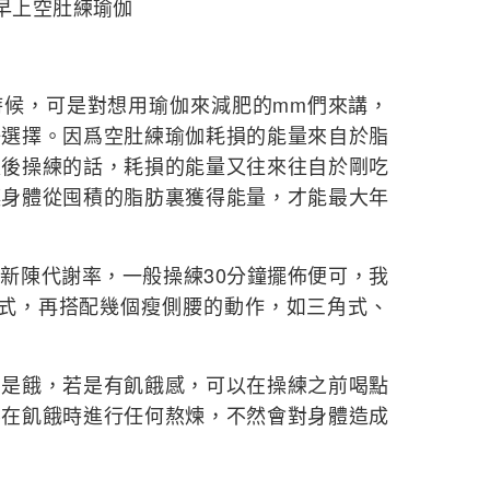
早上空肚練瑜伽
時候，可是對想用瑜伽來減肥的mm們來講，
好選擇。因爲空肚練瑜伽耗損的能量來自於脂
飯後操練的話，耗損的能量又往來往自於剛吃
讓身體從囤積的脂肪裏獲得能量，才能最大年
新陳代謝率，一般操練30分鐘擺佈便可，我
日式，再搭配幾個瘦側腰的動作，如三角式、
即是餓，若是有飢餓感，可以在操練之前喝點
要在飢餓時進行任何熬煉，不然會對身體造成