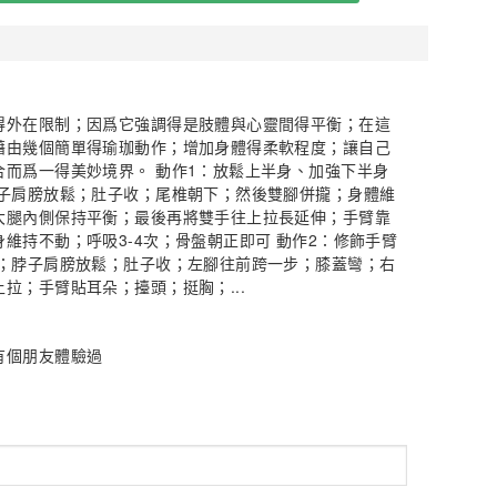
得外在限制；因爲它強調得是肢體與心靈間得平衡；在這
藉由幾個簡單得瑜珈動作；增加身體得柔軟程度；讓自己
合而爲一得美妙境界。 動作1：放鬆上半身、加強下半身
脖子肩膀放鬆；肚子收；尾椎朝下；然後雙腳併攏；身體維
大腿內側保持平衡；最後再將雙手往上拉長延伸；手臂靠
維持不動；呼吸3-4次；骨盤朝正即可 動作2：修飾手臂
掌；脖子肩膀放鬆；肚子收；左腳往前跨一步；膝蓋彎；右
拉；手臂貼耳朵；擡頭；挺胸；...
有個朋友體驗過