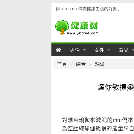
jktree.com 做你健康生活的好幫手
男性
女性
育兒
男性陽痿
女性乳房
男性早泄
準備懷
女性
男
首頁
綜合
瑜伽
男性不育
女性子宮
男性心理
女性
產後
男
讓你敏捷變
男性飲食
女性飲食
男性用品
幼兒
女性
男
對想用瑜伽來減肥的mm們
爲空肚練瑜伽耗損的能量來