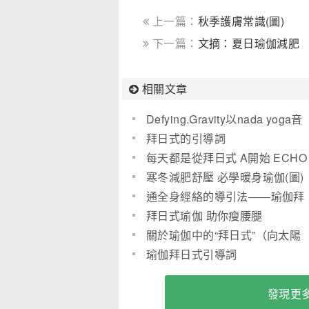
上一篇：
秋季護膚常識(圖)
下一篇：
文摘：夏日瑜伽減肥
相關文章
Defying.Gravity以nada yoga音
流瑜伽造的影片(圖)
拜日式的引導詞
每天都是從拜日式 A開始 ECHO
寒冬減肥舒壓 必學暖身瑜伽(圖)
通全身經絡的導引法――瑜伽拜
日式（1）
拜日式瑜伽 助你瘦腰腿
關於瑜伽中的“拜日式”（向太陽
致敬）
瑜伽拜日式引導詞
發現更多