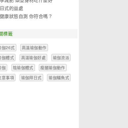
季減肥 梨型身材吃什麼好
日式的益處
健康狀態自測 你符合嗎？
關標籤
瑜伽26式
高溫瑜伽動作
瑜伽體式
高溫瑜伽好處
瑜伽流派
瑜伽
陰瑜伽體式
瘦腿瑜伽動作
注意事項
瑜伽拜日式
瑜伽鱷魚式