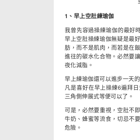
1、早上空肚練瑜伽
我曾先容過操練瑜伽的最好
早上空肚操練瑜伽無疑是最
肪，而不是肌肉，而若是在
進往的碳水化合物。必然要
夜化減脂。
早上練瑜伽還可以進步一天的
凡是喜好在早上操練6遍拜
三角側伸展式等便可以了。
可是，必然要重視，空肚不
牛奶、蜂蜜等流食，切忌不
危險。