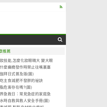
章推薦
妝技能,怎麼化妝眼睛大 變大眼
妝教程(圖)
什麼癲癇發作時禁止往嘴裏塞
東西?
伽拜日式普及版(圖)
吃主食減肥不發胖的祕訣
脂危害存在嗎?(圖)
界急救日：常見急症的家庭急
水時自救與救人安全手冊(圖)