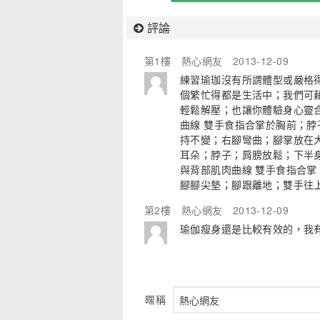
評論
第1樓
熱心網友
2013-12-09
練習瑜珈沒有所謂體型或嚴格
個繁忙得都是生活中；我們可
輕鬆解壓；也讓你體驗身心靈
曲線 雙手食指合掌於胸前；
持不變；右腳彎曲；腳掌放在
耳朵；脖子；肩膀放鬆；下半身
與背部肌肉曲線 雙手食指合
腳腳尖墊；腳跟離地；雙手往上
第2樓
熱心網友
2013-12-09
瑜伽瘦身還是比較有效的，我
暱稱