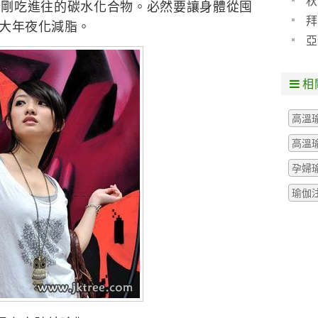
秋
於剛吃進往的碳水化合物。必然要讓身體從囤
拜
大年夜化減脂。
亞
相
高溫
高溫
孕婦
瑜伽