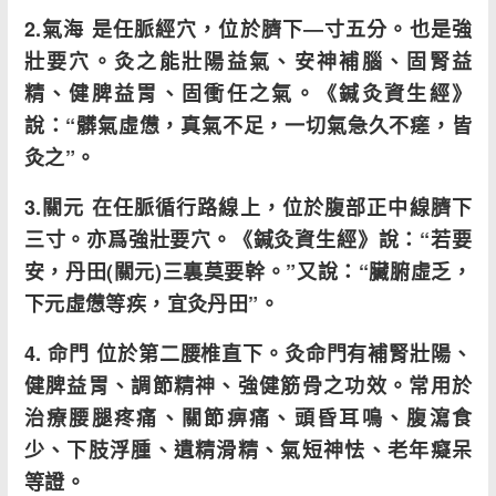
2.氣海 是任脈經穴，位於臍下―寸五分。也是強
壯要穴。灸之能壯陽益氣、安神補腦、固腎益
精、健脾益胃、固衝任之氣。《鍼灸資生經》
說：“髒氣虛憊，真氣不足，一切氣急久不瘥，皆
灸之”。
3.關元 在任脈循行路線上，位於腹部正中線臍下
三寸。亦爲強壯要穴。《鍼灸資生經》說：“若要
安，丹田(關元)三裏莫要幹。”又說：“臟腑虛乏，
下元虛憊等疾，宜灸丹田”。
4. 命門 位於第二腰椎直下。灸命門有補腎壯陽、
健脾益胃、調節精神、強健筋骨之功效。常用於
治療腰腿疼痛、關節痹痛、頭昏耳鳴、腹瀉食
少、下肢浮腫、遺精滑精、氣短神怯、老年癡呆
等證。