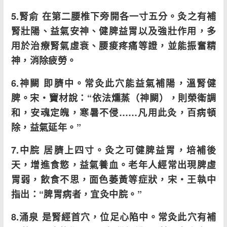
5.腎俞 在第二腰椎下旁開各一寸五分。灸之有補
腎壯陽、益氣安神、健脾益胃以及強壯作用，多
用於治療腎氣虛衰、腰痠疼痛等證，並能振奮精
神，消除疲勞。
6.神闕 即臍中。常灸此穴能益氣補陽，溫腎健
脾。宋・竇材說：“依法燻蒸（神闕），則榮衛調
和，安魂定魄，寒暑不侵……凡用此灸，百病頓
除，益氣延年。”
7.中脘 居臍上四寸。灸之可健脾益胃，培補後
天，增進食慾，益氣養血。老年人經常出現脾虛
胃弱，飲食不思，面色萎黃等症狀，宋・王執中
指出：“脾胃病者，宜灸中脘。”
8.涌泉 是腎經首穴，位足心陷中。常灸此穴有補