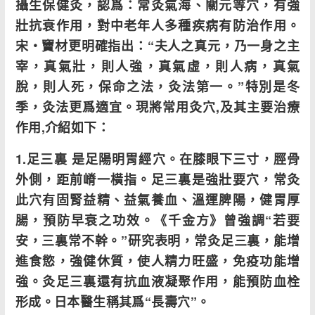
攝生保健灸，認爲：常灸氣海、關元等穴，有強
壯抗衰作用，對中老年人多種疾病有防治作用。
宋・竇材更明確指出：“夫人之真元，乃一身之主
宰，真氣壯，則人強，真氣虛，則人病，真氣
脫，則人死，保命之法，灸法第一。”特別是冬
季，灸法更爲適宜。現將常用灸穴,及其主要治療
作用,介紹如下：
1.足三裏 是足陽明胃經穴。在膝眼下三寸，脛骨
外側，距前嵴一橫指。足三裏是強壯要穴，常灸
此穴有固腎益精、益氣養血、溫運脾陽，健胃厚
腸，預防早衰之功效。《千金方》曾強調“若要
安，三裏常不幹。”研究表明，常灸足三裏，能增
進食慾，強健休質，使人精力旺盛，免疫功能增
強。灸足三裏還有抗血液凝聚作用，能預防血栓
形成。日本醫生稱其爲“長壽穴”。