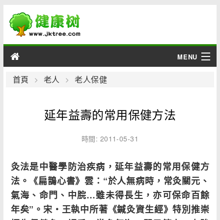
MENU
男性
首頁
老人
老人保健
女性
延年益壽的常用保健方法
育兒
時間: 2011-05-31
老人
灸法是中醫學防治疾病，延年益壽的常用保健方
綜合
法。《扁鵲心書》雲：“於人無病時，常灸關元、
氣海、命門、中脘…雖未得長生，亦可保命百餘
疾病
年矣”。宋・王執中所著《鍼灸資生經》特別推崇