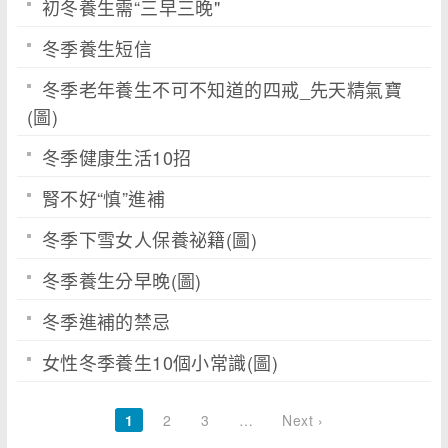
初冬養生需“三早三晚"
冬季養生短信
冬季老年養生不可不知道的四戒_先天精氣寶
(圖)
冬季健康生活10招
腎不好“慎”進補
冬季下雪女人保養祕籍(圖)
冬季養生分早晚(圖)
冬季進補的禁忌
女性冬季養生10個小常識(圖)
1
2
3
…
Next ›