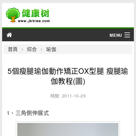
MENU
男性
首頁
綜合
瑜伽
女性
5個瘦腿瑜伽動作矯正OX型腿 瘦腿瑜
育兒
伽教程(圖)
老人
時間: 2011-10-29
綜合
1、三角側伸展式
疾病