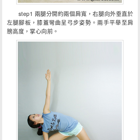
step1 兩腿分開約兩個肩寬，右腿向外垂直於
左腿腳板，膝蓋彎曲呈弓步姿勢。兩手平舉至肩
膀高度，掌心向前。