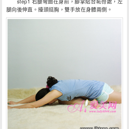
step1 右腿彎曲在身前，腳掌貼合恥骨處，左
腿向後伸直。擡頭挺胸，雙手放在身體兩側。