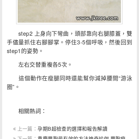
step2 上身向下彎曲，頭部靠向右腿膝蓋，雙
手儘量抓住右腳腳掌。停住3-5個呼吸，然後回到
step1的姿勢。
左右交替重複各5次。
這個動作在瘦腿同時還能幫你減掉腰間“游泳
圈”。
相關熱詞：
上一篇：
孕期B超檢查的選擇和報告解讀
下一篇：
重慶豐胸最有效的方法神奇瑜伽 豐胸瘦