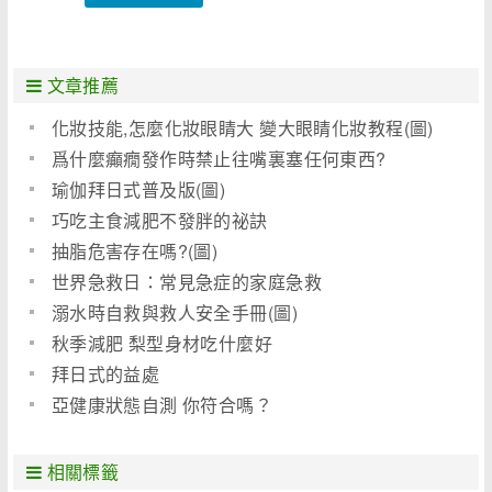
文章推薦
化妝技能,怎麼化妝眼睛大 變大眼睛化妝教程(圖)
爲什麼癲癇發作時禁止往嘴裏塞任何東西?
瑜伽拜日式普及版(圖)
巧吃主食減肥不發胖的祕訣
抽脂危害存在嗎?(圖)
世界急救日：常見急症的家庭急救
溺水時自救與救人安全手冊(圖)
秋季減肥 梨型身材吃什麼好
拜日式的益處
亞健康狀態自測 你符合嗎？
相關標籤