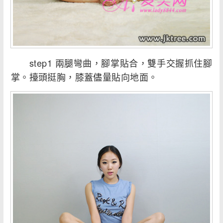
step1 兩腿彎曲，腳掌貼合，雙手交握抓住腳
掌。擡頭挺胸，膝蓋儘量貼向地面。