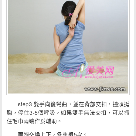
step3 雙手向後彎曲，並在背部交扣，擡頭挺
胸，停住3-5個呼吸。如果雙手無法交扣，可以抓
住毛巾兩端作爲輔助。
兩腿交換上下，各重複5次。