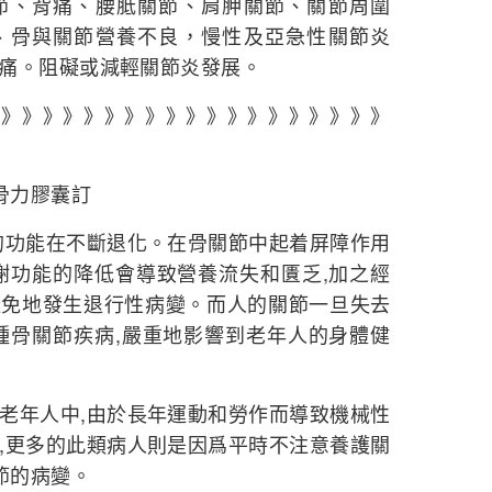
節、背痛、腰胝關節、肩胛關節、關節周圍
、骨與關節營養不良，慢性及亞急性關節炎
痛。阻礙或減輕關節炎發展。
》》》》》》》》》》》》》》》》》》》》
骨力膠囊訂
的功能在不斷退化。在骨關節中起着屏障作用
謝功能的降低會導致營養流失和匱乏,加之經
避免地發生退行性病變。而人的關節一旦失去
種骨關節疾病,嚴重地影響到老年人的身體健
年人中,由於長年運動和勞作而導致機械性
,更多的此類病人則是因爲平時不注意養護關
節的病變。