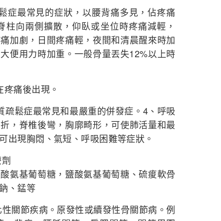
症最常見的症狀，以腰背痛多見，佔疼痛
痛沿脊柱向兩側擴散，仰臥或坐位時疼痛減輕，
疼痛加劇，日間疼痛輕，夜間和清晨醒來時加
大便用力時加重。一般骨量丟失12%以上時
疼痛後出現。
疏鬆症最常見和最嚴重的併發症。4、呼吸
骨折，脊椎後彎，胸廓畸形，可使肺活量和最
可出現胸悶、氣短、呼吸困難等症狀。
療劑
鹽酸氨基葡萄糖，鹽酸氨基葡萄糖、硫痠軟骨
鈉、錳等
化性關節疾病。原發性或續發性骨關節病。例