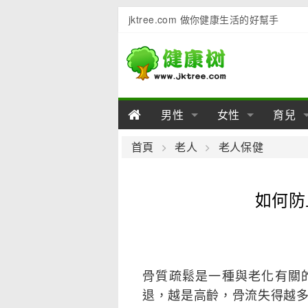
jktree.com 做你健康生活的好幫手
男性
女性
育兒
男性陽痿
女性乳房
男性早泄
準備懷
女性
男
首頁
老人
老人保健
男性不育
女性子宮
男性心理
女性
產後
男
如何防
男性飲食
女性飲食
男性用品
幼兒
女性
男
骨質疏鬆是一種與老化有關
退，越是高齡，骨流失得越