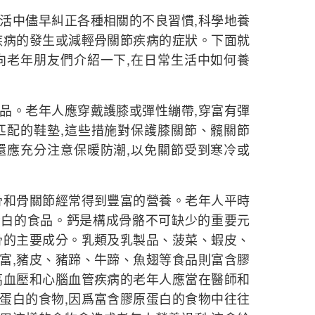
中儘早糾正各種相關的不良習慣,科學地養
疾病的發生或減輕骨關節疾病的症狀。下面就
向老年朋友們介紹一下,在日常生活中如何養
。老年人應穿戴護膝或彈性繃帶,穿富有彈
匹配的鞋墊,這些措施對保護膝關節、髖關節
還應充分注意保暖防潮,以免關節受到寒冷或
和骨關節經常得到豐富的營養。老年人平時
蛋白的食品。鈣是構成骨骼不可缺少的重要元
骨的主要成分。乳類及乳製品、菠菜、蝦皮、
富,豬皮、豬蹄、牛蹄、魚翅等食品則富含膠
高血壓和心腦血管疾病的老年人應當在醫師和
蛋白的食物,因爲富含膠原蛋白的食物中往往