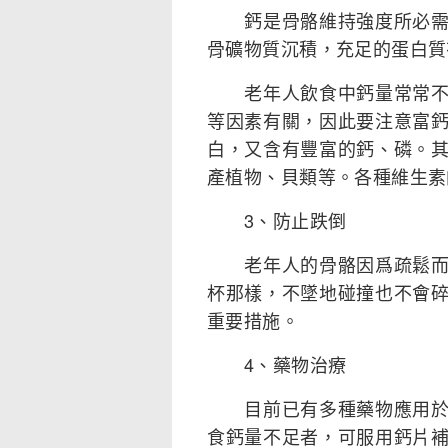
鈣是骨骼維持強度所必需的
骨礦物質沉積，充足的蛋白質
老年人飲食中鈣量常常不足
等因素有關，因此要注意富
白，又含有豐富的鈣、磷。
產植物、貝類等。各種維生素
3、防止跌倒
老年人的骨骼因爲疏鬆而變
杯那樣，不墜地碰撞也不會
重要措施。
4、藥物治療
目前已有多種藥物應用於骨
食鈣量不足者，可服用鈣片