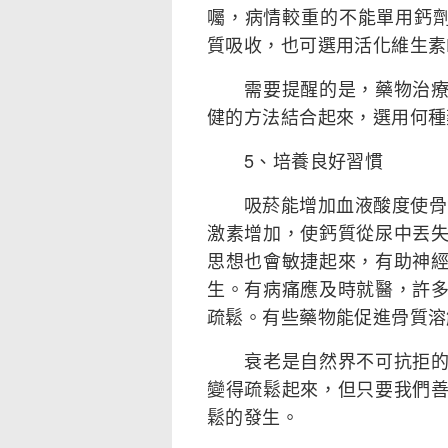
囑，病情較重的不能單用鈣
質吸收，也可選用活化維生素
需要提醒的是，藥物治療只
健的方法結合起來，選用何種
5、培養良好習慣
吸菸能增加血液酸度使骨質
激素增加，使鈣質從尿中丟
思想也會敏捷起來，有助神
生。有病痛應及時就醫，許
疏鬆。有些藥物能促進骨質溶
衰老是自然界不可抗拒的規
變得疏鬆起來，但只要我們
鬆的發生。