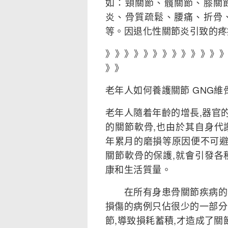
如：頸關節、髖關節、膝關
炎、骨質疏鬆、腰痛、折骨
等。因退化性關節炎引致的疼
》》》》》》》》》》》》
》》
老年人如何養護關節 GNG維
老年人隨着年齡的增長,器官
的關節軟骨,也由於其自身代
年累月的磨損等原因便不可
關節軟骨的保護,就會引發各
康和生活質量。
在所有身患骨關節疾病的老
損傷的病例只佔很少的一部分
節,導致損耗蓄積,才造成了關