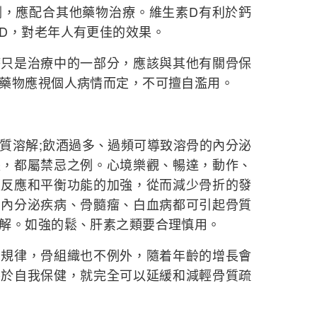
劑，應配合其他藥物治療。維生素D有利於鈣
D，對老年人有更佳的效果。
是治療中的一部分，應該與其他有關骨保
藥物應視個人病情而定，不可擅自濫用。
溶解;飲酒過多、過頻可導致溶骨的內分泌
失，都屬禁忌之例。心境樂觀、暢達，動作、
經反應和平衡功能的加強，從而減少骨折的發
多內分泌疾病、骨髓瘤、白血病都可引起骨質
解。如強的鬆、肝素之類要合理慎用。
律，骨組織也不例外，隨着年齡的增長會
善於自我保健，就完全可以延緩和減輕骨質疏