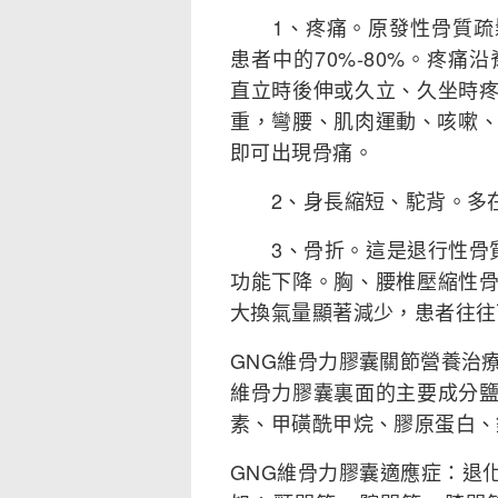
1、疼痛。原發性骨質疏鬆
患者中的70%-80%。疼
直立時後伸或久立、久坐時
重，彎腰、肌肉運動、咳嗽、
即可出現骨痛。
2、身長縮短、駝背。多在
3、骨折。這是退行性骨質
功能下降。胸、腰椎壓縮性
大換氣量顯著減少，患者往往
GNG維骨力膠囊關節營養治
維骨力膠囊裏面的主要成分
素、甲磺酰甲烷、膠原蛋白、
GNG維骨力膠囊適應症：退