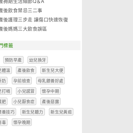
產褥期生活細節Q＆A
產後飲食禁忌三二事
產後護理三步走 讓傷口快速恢復
產後媽媽三大飲食誤區
門標籤
預防早產
幼兒換牙
兒體溫
產後飲食
新生兒大便
斷奶
孕前檢查
母乳餵養好處
兒打嗝
小兒感冒
懷孕中期
減肥
小兒厭食症
產後惡露
餵養技巧
新生兒聽力
新生兒黃疸
消毒
懷孕晚期