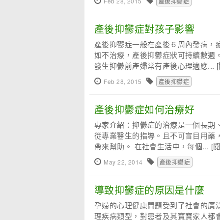
Feb 28, 2015
產後抑鬱症
產後抑鬱症對孩子影響
產後抑鬱症一般在產後６周內發病，
如不治療，產後抑鬱症狀可持續數週
發生抑鬱前產婦常有產後心理適應...
Feb 28, 2015
產後抑鬱症
產後抑鬱症如何治療好
專家介紹：抑鬱症的治療是一個長期
從專業醫生的指導。且不可盲目用藥
帶來幫助。 在社會生活中，每個...
[
May 22, 2014
產後抑鬱症
導致抑鬱症的原因是什麼
孕婦的心理健康問題受到了社會的廣
理疾病類型，對患者及其寶寶家人都