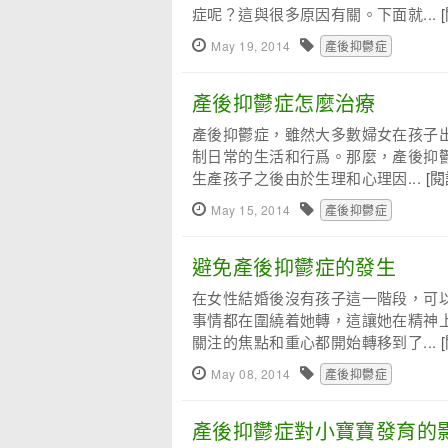
症呢？這與很多原因有關。下面就...
May 19, 2014
產後抑鬱症
產後抑鬱症怎麼治療
產後抑鬱症，雖然大多數婦女在孩子
制日常的生活和行爲。那麼，產後抑鬱
生產孩子之後由於生理和心理因...
[
May 15, 2014
產後抑鬱症
避免產後抑鬱症的發生
在女性結婚後沒有孩子這一階段，可
事情都在圍繞着她轉，這讓她在精神
關注的焦點和重心都開始轉移到了...
May 08, 2014
產後抑鬱症
產後抑鬱症對小寶寶發育的影