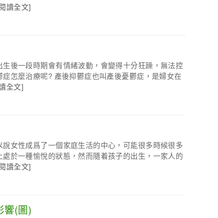
[閱讀全文]
出生後一段時期會有情緒波動，會變得十分狂躁，無法控
症怎麼治療呢? 產後抑鬱症也叫產後憂鬱症，是婦女在
閱讀全文]
以說女性成爲了一個家庭生活的中心，可能很多時候很多
上處於一種愉悅的狀態，然而隨着孩子的出生，一家人的
[閱讀全文]
響(圖)