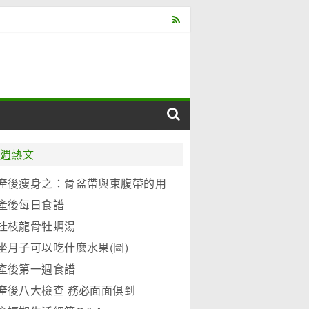
週熱文
產後瘦身之：骨盆帶與束腹帶的用
法(圖)
產後每日食譜
桂枝龍骨牡蠣湯
坐月子可以吃什麼水果(圖)
產後第一週食譜
產後八大檢查 務必面面俱到