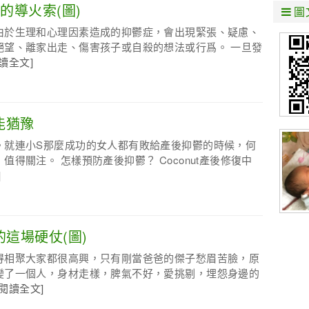
的導火索(圖)
圖
由於生理和心理因素造成的抑鬱症，會出現緊張、疑慮、
絕望、離家出走、傷害孩子或自殺的想法或行爲。 一旦發
閱讀全文]
能猶豫
。就連小S那麼成功的女人都有敗給產後抑鬱的時候，何
得關注。 怎樣預防產後抑鬱？ Coconut產後修復中
]
這場硬仗(圖)
得相聚大家都很高興，只有剛當爸爸的傑子愁眉苦臉，原
變了一個人，身材走樣，脾氣不好，愛挑剔，埋怨身邊的
[閱讀全文]