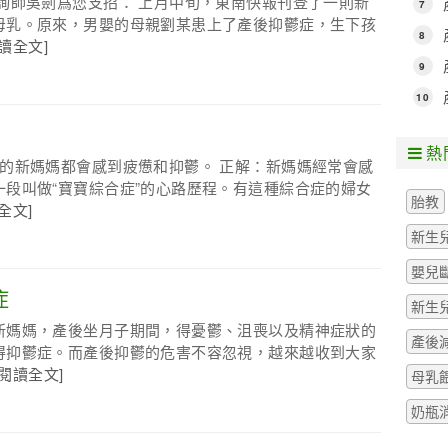
詢師吳劍爲您支招： 上月中旬，東南快報刊登了一則新
7
母乳。原來，男嬰的母親劉某患上了產後抑鬱症，生下孩
8
閱讀全文]
9
10
熱
的新媽媽都會感到疲憊和抑鬱。 正解：新媽媽經常會感
段叫做“寶寶綜合症”的心路歷程。有這種綜合症的婦女
胎教
全文]
新生
嬰兒
症
新生
新媽媽，產後坐月子期間，得憂鬱、沮喪以及精神症狀的
產後
得抑鬱症。而產後抑鬱的危害不容忽視，越來越收到大家
[閱讀全文]
母乳
奶瓶