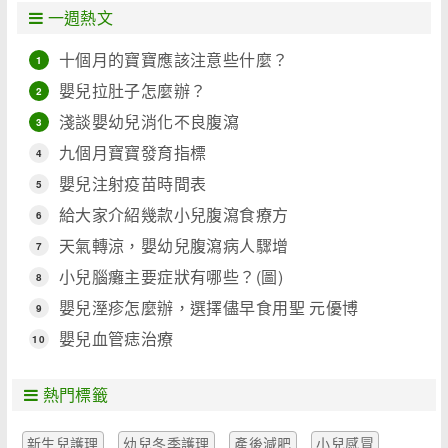
一週熱文
十個月的寶寶應該注意些什麼？
1
嬰兒拉肚子怎麼辦？
2
淺談嬰幼兒消化不良腹瀉
3
九個月寶寶發育指標
4
嬰兒注射疫苗時間表
5
給大家介紹幾款小兒腹瀉食療方
6
天氣轉涼，嬰幼兒腹瀉病人驟增
7
小兒腦癱主要症狀有哪些？(圖)
8
嬰兒溼疹怎麼辦，選擇儘早食用聖 元優博
9
嬰兒血管痣治療
10
熱門標籤
新生兒護理
幼兒冬季護理
產後減肥
小兒感冒