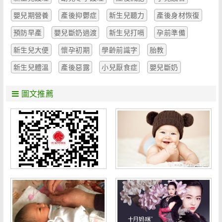
嬰兒期營養
產後抑鬱症
新生兒聽力
產後身材恢復
預防早產
嬰兒斷奶過渡
新生兒打嗝
孕前準備
新生兒大便
懷孕初期
學齡前識字
胎教
新生兒體溫
產後惡露
小兒厭食症
嬰兒斷奶
圖文推薦