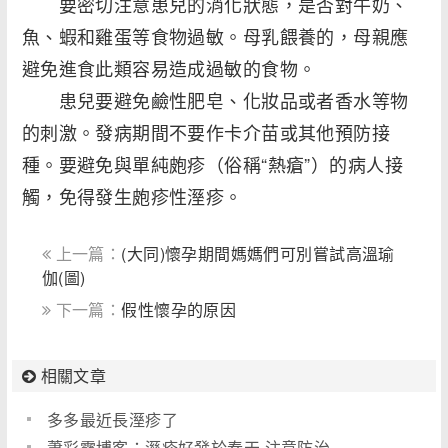
要密切注意患兒的消化狀態，是否對牛奶、
魚、蝦和雞蛋等食物過敏。母乳餵養的，母親應
避免進食此類容易造成過敏的食物。
患兒要避免鹼性肥皂、化妝品或者香水等物
的刺激。發病期間不要作卡介苗或其他預防接
種。要避免與單純皰疹（俗稱“熱瘡”）的病人接
觸，免得發生皰疹性溼疹。
上一篇：
(大同)懷孕期間媽媽們可別嘗試高溫瑜
伽(圖)
下一篇：
假性懷孕的原因
相關文章
多多最近長溼疹了
蕭彩露博客：溼疹好發於春天,注意防治