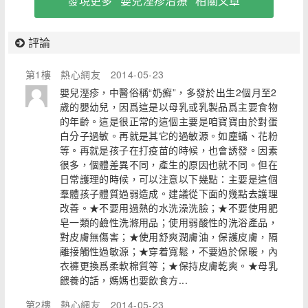
發現更多 "嬰兒溼疹治療" 相關文章
評論
第1樓
熱心網友
2014-05-23
嬰兒溼疹，中醫俗稱“奶癬”，多發於出生2個月至2
歲的嬰幼兒，因爲這是以母乳或乳製品爲主要食物
的年齡。這是很正常的這個主要是咱寶寶由於對蛋
白分子過敏。再就是其它的過敏源。如塵蟎、花粉
等。再就是孩子在打疫苗的時候，也會誘發。因素
很多，個體差異不同，產生的原因也就不同。但在
日常護理的時候，可以注意以下幾點：主要是這個
羣體孩子體質過弱造成。建議從下面的幾點去護理
改善。★不要用過熱的水洗澡洗臉；★不要使用肥
皂一類的鹼性洗滌用品；使用弱酸性的洗浴產品，
對皮膚無傷害；★使用舒爽潤膚油，保護皮膚，隔
離接觸性過敏源；★穿着寬鬆，不要過於保暖，內
衣褲更換爲柔軟棉質等；★保持皮膚乾爽。★母乳
餵養的話，媽媽也要飲食方...
第2樓
熱心網友
2014-05-23