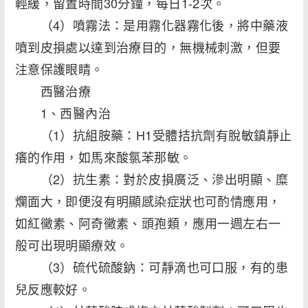
輕緩，留置時間30分鐘，每日1-2次。
（4）噴霧法：是用霧化器霧化後，將中藥液
噴到皮損處以達到治療目的，無機械刺激，但要
注意保護眼睛。
西醫治療
1、西醫內治
（1）抗組胺藥：H1受體拮抗劑有脫敏鎮靜止
癢的作用，如馬來酸氯苯那敏。
（2）抗生素：對於皮損廣泛、滲出明顯、糜
爛面大，即便沒有明顯感染症狀也可酌情應用，
如紅黴素、阿奇黴素、頭孢類，應用一週左右一
般可出現明顯療效。
（3）硫代硫酸鈉：可靜滴也可口服，有的患
兒反應較好。