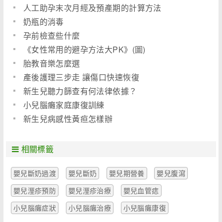
人工助孕末次月經及預產期的計算方法
奶瓶的消毒
孕前檢查些什麼
《女性常用的避孕方法大PK》(圖)
胎教音樂怎麼選
產後護理三步走 讓傷口快速恢復
新生兒聽力篩查有何法律依據？
小兒腦癱家庭康復訓練
新生兒病感性黃疸怎樣辦
相關標籤
嬰兒斷奶過渡
嬰兒斷奶
嬰兒期營養
嬰兒腹瀉
嬰兒溼疹預防
嬰兒溼疹治療
嬰兒血管痣
小兒腦癱症狀
小兒腦癱治療
小兒腦癱康復