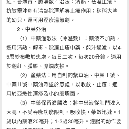
紅、苔薄黃、脈濡數。治法：清熱、祛溼止癢。
抗敏靈沖劑有清熱除溼解毒止癢作用；稍稍大些
的幼兒，還可用溼疹湯煎劑。
2、中藥外治
（1）中藥溼敷法（冷溼敷）：藥液不加熱，
選用清熱、解毒、除溼止癢中藥，煎汁過濾，以4-
5層紗布敷於患處，每日二次，每次20分鐘，適用
於潮紅、腫脹、糜爛皮損。
（2）塗藥法：用自制的紫草油、中藥Ⅰ號、
中藥Ⅱ號中藥油劑塗於患處，以收斂、止癢，適
用於亞急性溼疹及小的糜爛面。
（3）中藥保留灌腸法：將中藥液從肛門灌入
大腸，不受吞嚥功能限制，吸收快，藥效迅速。1
歲以內藥液20毫升；1-3歲30毫升。灌腸的動作要