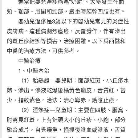
通常把嬰兒溼疹稱爲“奶癬”。大多發生在面
頰、額部、眉間和頭部，嚴重時軀幹四肢也有。
嬰幼兒溼疹是3歲以下的嬰幼兒常見的炎症性
皮膚病。這種病劇烈瘙癢，反覆發作，伴有滲出
的斑丘疹結痂等損害，治療困難。以下爲西醫和
中醫的治療方法，可供參考。
中醫治療
1、中醫內治
（1）胎熱證—嬰兒期：面部紅斑、小丘疹水
皰、滲出。滲液乾燥後橘黃色痂皮，舌質紅，苔
少，指紋紫色。治法：清心導赤，護陰止癢。
（2）溼熱症—兒童期：主要在四肢、膕窩、
肘窩見紅斑，上有針頭大小的丘疹、小皰，部分
融合成片，自覺癢重，搔抓後滲血或滲液，舌質