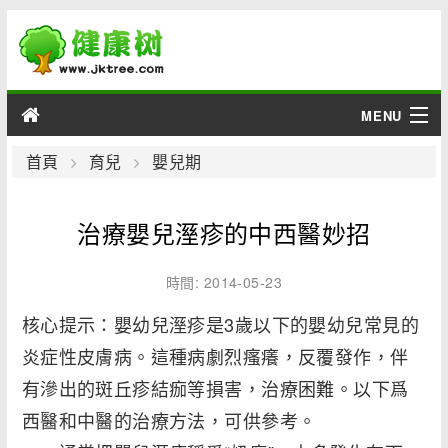
MENU
男性
首頁
育兒
嬰兒期
女性
治療嬰兒溼疹的中西醫妙招
育兒
時間: 2014-05-23
老人
核心提示：嬰幼兒溼疹是3歲以下的嬰幼兒常見的
炎症性皮膚病。這種病劇烈瘙癢，反覆發作，伴
綜合
有滲出的斑丘疹結痂等損害，治療困難。以下爲
疾病
西醫和中醫的治療方法，可供參考。