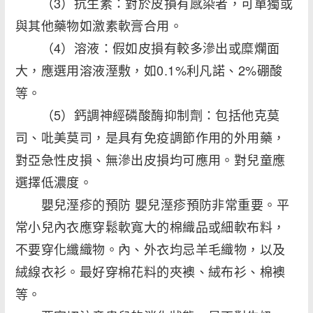
（3）抗生素：對於皮損有感染者，可單獨或
與其他藥物如激素軟膏合用。
（4）溶液：假如皮損有較多滲出或糜爛面
大，應選用溶液溼敷，如0.1%利凡諾、2%硼酸
等。
（5）鈣調神經磷酸酶抑制劑：包括他克莫
司、吡美莫司，是具有免疫調節作用的外用藥，
對亞急性皮損、無滲出皮損均可應用。對兒童應
選擇低濃度。
嬰兒溼疹的預防 嬰兒溼疹預防非常重要。平
常小兒內衣應穿鬆軟寬大的棉織品或細軟布料，
不要穿化纖織物。內、外衣均忌羊毛織物，以及
絨線衣衫。最好穿棉花料的夾襖、絨布衫、棉襖
等。