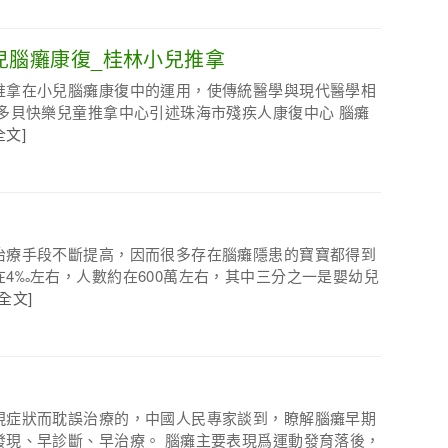
兒腦癱康復_桂林小兒推拿
推拿在小兒腦癱康復中的運用，使傳統醫學與現代醫學相
多貝快樂兒童推拿中心引述珠海市殘疾人康復中心 腦癱
全文]
治療手段不斷提高，因而很多存在腦癱隱患的寶寶都得到
4‰左右，人數約在600萬左右，其中三分之一是嬰幼兒
全文]
現症狀而耽誤治療的，中國人民專家談到，瞭解腦癱早期
發現、早診斷、早治療。 腦癱主要表現爲運動發育落後，