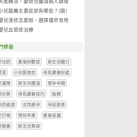
天氣轉涼，嬰幼兒腹瀉病人驟增
小兒腦癱主要症狀有哪些？(圖)
嬰兒溼疹怎麼辦，選擇儘早食用
聖 元優博
嬰兒血管痣治療
門標籤
兒吐奶
產後抑鬱症
新生兒聽力
感冒
小兒厭食症
母乳餵養好處
兒護理
新生兒體溫
懷孕中期
期計算
母乳餵養技巧
胎教
斷奶過渡
女性避孕
孕前飲食
兒打嗝
預防早產
產後惡露
期營養
新生兒黃疸