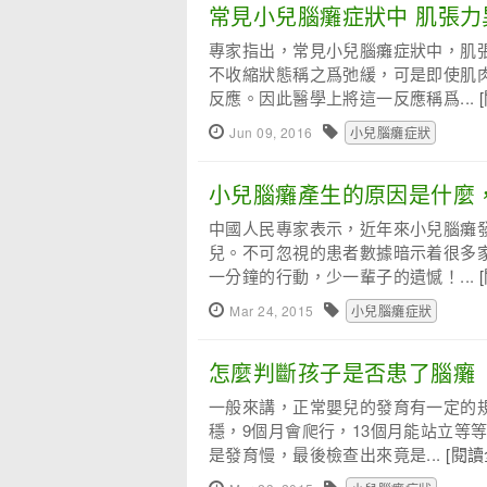
常見小兒腦癱症狀中 肌張
專家指出，常見小兒腦癱症狀中，肌
不收縮狀態稱之爲弛緩，可是即使肌
反應。因此醫學上將這一反應稱爲...
Jun 09, 2016
小兒腦癱症狀
小兒腦癱產生的原因是什麼
中國人民專家表示，近年來小兒腦癱發
兒。不可忽視的患者數據暗示着很多
一分鐘的行動，少一輩子的遺憾！...
Mar 24, 2015
小兒腦癱症狀
怎麼判斷孩子是否患了腦癱
一般來講，正常嬰兒的發育有一定的
穩，9個月會爬行，13個月能站立等
是發育慢，最後檢查出來竟是...
[閱讀