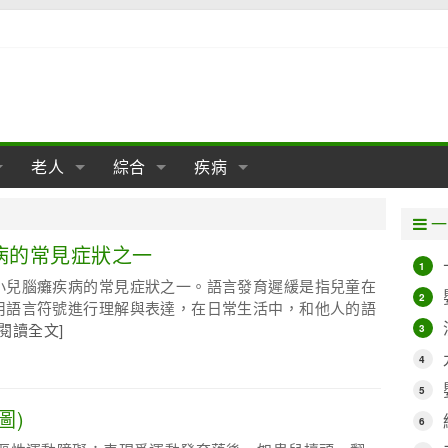
老人
綜合
疾病
孕
陰道
性包皮
老人保健
女性卵巢
懷孕
老人生活
兩性
分娩
糖尿病
老人飲食
減肥
癌症
美容
肝病
一
經期
性保養
老人心理
新生兒期
女性護理
老人疾病
整形
嬰兒期
胃病
老人健身
瑜伽
腎病
健身
泌尿科
病的常見症狀之一
1
小兒腦癱疾病的常見症狀之一。語言發育遲緩是指兒童在
期
生理
性疾病
老人用品
學前期
女性疾病
亞健康
老人護理
母嬰用品
肛腸科
急救自救
精神病
骨科
2
用語言符號進行理解與表達，在日常生活中，和他人的語
[閱讀全文]
3
耳鼻喉
腦病
心血管
4
皮膚病
眼科
口腔科
5
圖)
內科
6