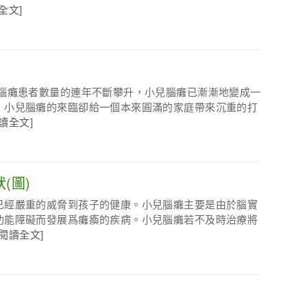
全文]
着腦癱患者數量的連年不斷攀升，小兒腦癱已漸漸地變成一
，小兒腦癱的來臨卻給一個本來圓滿的家庭帶來沉重的打
閱讀全文]
(圖)
已經嚴重的威脅到孩子的健康。小兒腦癱主要是由於腦實
功能障礙而發展爲癱瘓的疾病。小兒腦癱若不及時治療將
[閱讀全文]