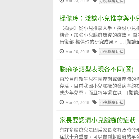
Mar 23, 2015
小兒腦癱症狀
樑傑玲：淺談小兒推拿與小
【摘要】從小兒推拿入手，探討小兒
結合，加強小兒腦癱康復的療效。 益
康復部 樑傑玲的研究成果。 ...
[閱讀
Mar 20, 2015
小兒腦癱症狀
腦癱多類型表現各不同(圖)
由於目前新生兒在圍產期或難產時的
存活。目前我國小兒腦癱的發病率約在
或少年兒童，而且每年還在以...
[閱讀
Mar 07, 2015
小兒腦癱症狀
家長要認清小兒腦癱的症狀
有許多腦癱兒是因爲家長沒有及時發
症狀十分重要，可以做到對腦癱的早