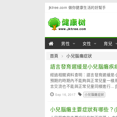
jktree.com 做你健康生活的好幫手
男性
女性
育兒
男性陽痿
女性乳房
男性早泄
準備懷
女性
男
首頁
小兒腦癱症狀
男性不育
女性子宮
男性心理
女性
產後
男
語言發育遲緩是小兒腦癱疾
經過相關資料查明：語言發育遲緩是
男性飲食
女性飲食
男性用品
幼兒
女性
男
預期的時期內不能夠與正常兒童一樣
言交流也不能與正常兒童同樣進行...
Sep 16, 2017
小兒腦癱症狀
小兒腦癱主要症狀有哪些？(