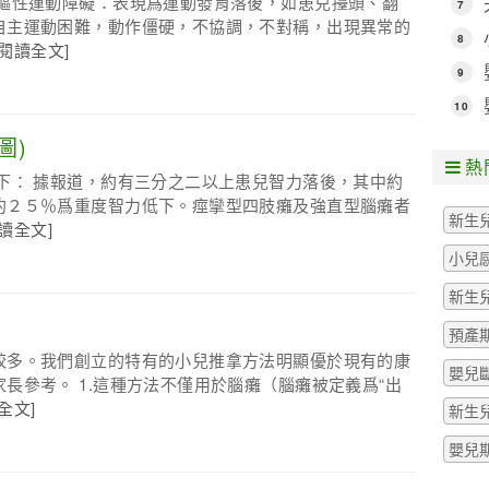
中樞性運動障礙：表現爲運動發育落後，如患兒擡頭、翻
7
自主運動困難，動作僵硬，不協調，不對稱，出現異常的
8
[閱讀全文]
9
10
圖)
熱
下： 據報道，約有三分之二以上患兒智力落後，其中約
約２５％爲重度智力低下。痙攣型四肢癱及強直型腦癱者
新生
閱讀全文]
小兒
新生
預產
較多。我們創立的特有的小兒推拿方法明顯優於現有的康
嬰兒
長參考。 1.這種方法不僅用於腦癱（腦癱被定義爲“出
全文]
新生
嬰兒