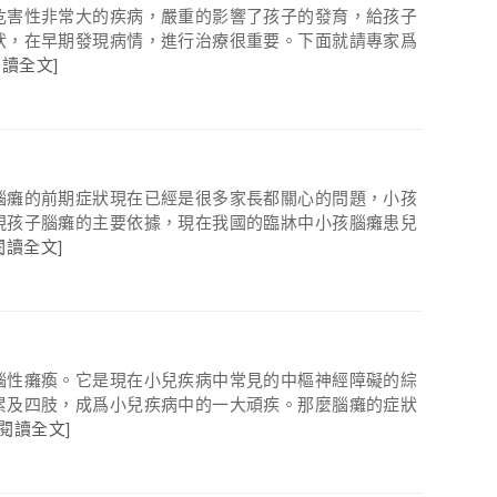
危害性非常大的疾病，嚴重的影響了孩子的發育，給孩子
狀，在早期發現病情，進行治療很重要。下面就請專家爲
閱讀全文]
腦癱的前期症狀現在已經是很多家長都關心的問題，小孩
現孩子腦癱的主要依據，現在我國的臨牀中小孩腦癱患兒
閱讀全文]
腦性癱瘓。它是現在小兒疾病中常見的中樞神經障礙的綜
累及四肢，成爲小兒疾病中的一大頑疾。那麼腦癱的症狀
[閱讀全文]