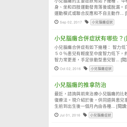
小兒腦癱的主要症狀有如下幾種： 
身、坐和四肢運動發育落後或脫漏。
運動模式或聯合反應和不自主動作...
Sep 02, 2017
小兒腦癱症狀
小兒腦癱合併症狀有哪些？(
小兒腦癱合併症有如下幾種： 智力低
５０％患兒有輕度至中度智力低下，
智力常更差，手足徐動型患兒智...
[
Oct 02, 2016
小兒腦癱症狀
小兒腦癱的推拿防治
最近，諮詢與前來治療小兒腦癱的比
復療法。現介紹於後，供同道與患兒家
生前到出生後一個月內由各種...
[閱讀
Jul 01, 2016
小兒腦癱症狀