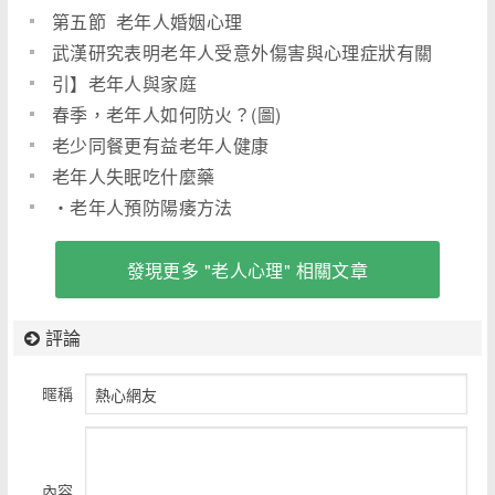
第五節 老年人婚姻心理
武漢研究表明老年人受意外傷害與心理症狀有關
引】老年人與家庭
春季，老年人如何防火？(圖)
老少同餐更有益老年人健康
老年人失眠吃什麼藥
・老年人預防陽痿方法
發現更多 "老人心理" 相關文章
評論
暱稱
內容