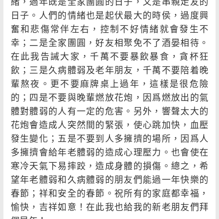
緒，過年既是全家團圓的日子，又是串親走友的
日子。人們的情緒也是起伏最大的時侯，過度興
奮和悲傷常伴左右，控制不好情緒就會發生不
幸；二是全家團圓，好友相聚免不了酒晏相待。
在此我告誡大家，千萬不要暴飲暴食，貪杯狂
飲；三是久病體弱及老年朋友，千萬不要陪着晚
輩熬夜。更不要麻牌桌上過年，這樣是很危險
的；四是不要與晚輩燃放花炮，因爲燃放出的氣
體對體弱的人有一定的危害。另外，響聲太大的
花炮會造成人突然間的緊張，使心跳加快，血壓
發生變化；五是不要到人多擁擠的場所，因爲人
多擁擠會給年老體弱的造成心理壓力。也會使在
寒冷天氣下易摔跤，造成身體的損傷。總之，希
望年老體弱和久病體弱的朋友們能過一年快樂的
春節；祥和安全的春節。祝所有的家庭都幸福，
愉快，吉祥如意！在此我也給我的新老朋友們拜