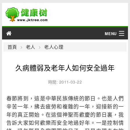
MENU
男性
首頁
老人
老人心理
女性
久病體弱及老年人如何安全過年
育兒
時間: 2011-03-22
老人
春節將到，這是中華民族傳統的節日。也是人們
綜合
辛苦一年，拂去疲勞和複雜的一年，迎接新的一
年的真正開始。在這個神聖而歡慶的節日裏，我
疾病
告訴大家如何歡樂而安全地過好年。一是控制情