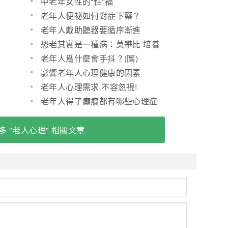
中老年女性的“性”福
老年人便祕如何對症下藥？
老年人戴助聽器要循序漸進
恐老其實是一種病：莫攀比 培養
興趣 消除恐懼
老年人爲什麼會手抖？(圖)
影響老年人心理健康的因素
老年人心理需求 不容忽視!
老年人得了癲癇都有哪些心理症
狀？
多 "老人心理" 相關文章