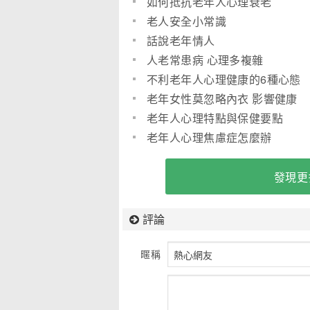
如何抵抗老年人心理衰老
老人安全小常識
話說老年情人
人老常患病 心理多複雜
不利老年人心理健康的6種心態
老年女性莫忽略內衣 影響健康
老年人心理特點與保健要點
老年人心理焦慮症怎麼辦
發現更
評論
暱稱