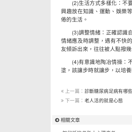
(2)生活方式多樣化：不
興趣放在知識、運動、娛樂
倦的生活。
(3)調整情緒：正確認識
情緒應及時調整，遇有不快
友傾訴出來，往往被人點撥幾
(4)有意識地陶冶情操：
塗，該讓步時就讓步，以培養
上一篇：
診斷糖尿病足病有哪
下一篇：
老人活的就是心態
相關文章