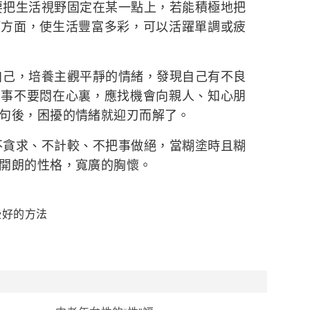
要把生活視野固定在某一點上，若能積極地把
等方面，使生活豐富多彩，可以活躍單調或疲
自己，培養主觀平靜的情緒，發現自己有不良
的事不要悶在心裏，應找機會向親人、知心朋
句後，困擾的情緒就迎刃而解了。
不貪求、不計較、不把事做絕，當糊塗時且糊
開朗的性格，寬廣的胸懷。
些好的方法