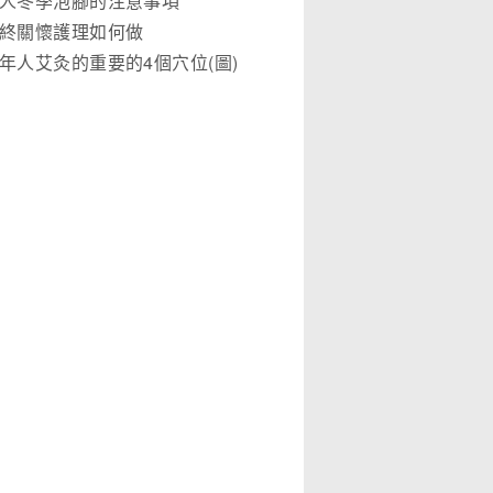
人冬季泡腳的注意事項
終關懷護理如何做
年人艾灸的重要的4個穴位(圖)