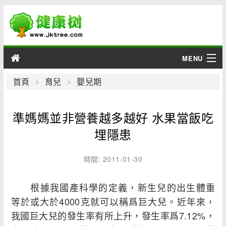
MENU
男性
首頁
育兒
嬰兒期
女性
準媽媽並非營養越多越好 水果當飯吃
育兒
埋隱患
老人
時間: 2011-01-30
綜合
根據我國產科學的定義，新生兒的出生體重
等於或大於4000克就可以稱爲巨大兒。近年來，
疾病
我國巨大兒的發生率有所上升，發生率爲7.12%，