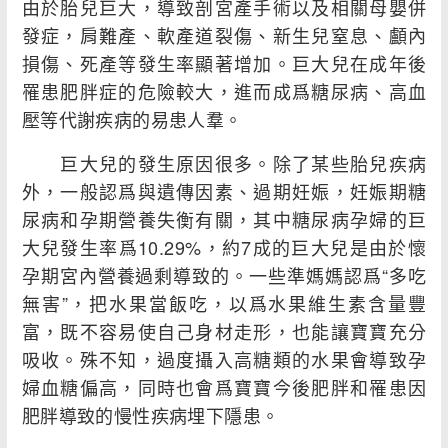
由於胎兒巨大，導致剖宮產手術以及相關母嬰併
發症，肩難產、軟產道裂傷、新生兒窒息、顱內
損傷、死產等發生率顯著增加。巨大兒在成年後
罹患肥胖症的危險較大，進而成爲糖尿病、高血
壓等代謝疾病的易患人羣。
巨大兒的發生原因很多。除了某些胎兒疾病
外，一般認爲與遺傳因素、過期妊娠，妊娠期糖
尿病和孕期營養失衡有關，其中糖尿病孕婦的巨
大兒發生率爲10.29%，約7成的巨大兒是由於懷
孕期宮內營養過剩導致的。一些準媽媽認爲“多吃
無害”，把水果當飯吃，以爲水果維生素含量豐
富，既不容易使自己身材走形，也能讓寶寶充分
吸收。殊不知，過度攝入高糖類的水果會導致孕
婦血糖偏高，同時也會爲寶寶今後肥胖和罹患因
肥胖導致的慢性疾病埋下隱患。