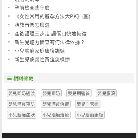
孕前檢查些什麼
《女性常用的避孕方法大PK》(圖)
胎教音樂怎麼選
產後護理三步走 讓傷口快速恢復
新生兒聽力篩查有何法律依據？
小兒腦癱家庭康復訓練
新生兒病感性黃疸怎樣辦
相關標籤
嬰兒斷奶過渡
嬰兒斷奶
嬰兒期營養
嬰兒腹瀉
嬰兒溼疹預防
嬰兒溼疹治療
嬰兒血管痣
小兒腦癱症狀
小兒腦癱治療
小兒腦癱康復