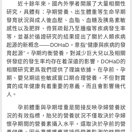
近十餘年來，國內外學者開展了大量相關性
研究，具體有：孕期營養、出生體重等生命早期
發育狀況與成人後血壓、血脂、血糖及胰島素敏
感性以及肥胖、骨質疏鬆乃至腫瘤等疾病發生率
等，並基於循證研究的結果提出了關於人類疾病
起源的新概念——DOHaD，意指“健康與疾病的發
育起源”。孕期均衡營養，對減少巨大兒以及相關
併發症的發生率均存在着深遠的影響，DOHaD的
相關研究更爲我們提供了理論依據。在孕前、孕
期、嬰兒期這些敏感窗口期合理營養，不但對寶
寶的成年健康有着重要的意義，而且會影響幾代
人。
孕前體重與孕期增重是間接反映孕婦營養狀
況的有效指標，胎兒的營養狀況不僅取決於孕婦
懷孕期間的營養素攝入水平，還取決於孕前的營
養儲備。因此準媽媽應將接受營養監測的時間提