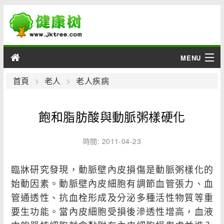
MENU
男性
首頁
老人
老人疾病
女性
飽和脂肪酸與動脈粥樣硬化
育兒
時間: 2011-04-23
老人
臨牀研究發現，動脈壁內皮損傷是動脈粥樣化的
綜合
始動因素。動脈壁內皮細胞有調節血管張力、血
管通透性、抗血栓形成及分泌多種活性物質等重
疾病
要生功能。當內皮細胞受損後滲透性增高，血液