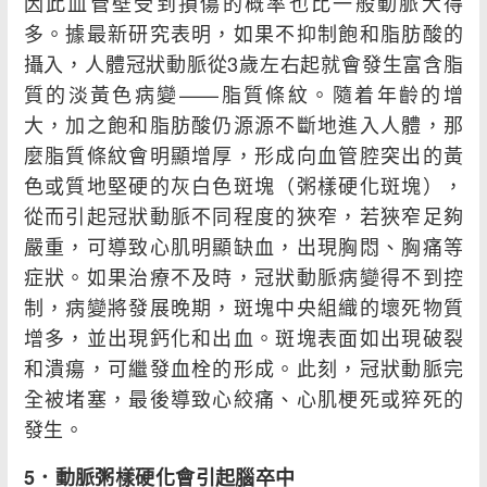
因此血管壁受到損傷的概率也比一般動脈大得
多。據最新研究表明，如果不抑制飽和脂肪酸的
攝入，人體冠狀動脈從3歲左右起就會發生富含脂
質的淡黃色病變——脂質條紋。隨着年齡的增
大，加之飽和脂肪酸仍源源不斷地進入人體，那
麼脂質條紋會明顯增厚，形成向血管腔突出的黃
色或質地堅硬的灰白色斑塊（粥樣硬化斑塊），
從而引起冠狀動脈不同程度的狹窄，若狹窄足夠
嚴重，可導致心肌明顯缺血，出現胸悶、胸痛等
症狀。如果治療不及時，冠狀動脈病變得不到控
制，病變將發展晚期，斑塊中央組織的壞死物質
增多，並出現鈣化和出血。斑塊表面如出現破裂
和潰瘍，可繼發血栓的形成。此刻，冠狀動脈完
全被堵塞，最後導致心絞痛、心肌梗死或猝死的
發生。
5
．動脈粥樣硬化會引起腦卒中