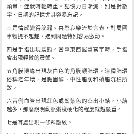
頭暈，症狀時輕時重。記憶力日漸減，別是對數
字、日期的記憶尤其容易忘記。
三是情感變得脆弱。喜怒哀樂流於言表，對周圍
事物提不起趣，遇到問題特別容易激動。
四是手指出現震顫。當拿東西握筆寫字時，手指
會出現輕微的震顫。
五角膜邊緣出現灰白色的角膜類脂環。這種脂環
俗稱老年環，是膽固醇、中性脂肪和磷脂沉積所
致。
六舌側血管出現紅色或藍紫色的凸出小結，小結
越多，那麼說明動脈粥樣硬化的程度就越嚴重。
七是耳處出現一條斜皺紋。