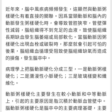
近年來，腦中風疾病頻頻發生，這顯然與動脈粥
樣硬化有着直接的關聯。因爲當頸動脈和腦內的
動脈發生粥樣硬化時，會導致管腔狹窄，管壁彈
性減弱，腦組織得不到充足的血液，致使腦組織
長期缺血發生腦萎縮或局部軟化。當腦動脈因粥
樣硬化出現血栓或破裂時，那麼就會引起可怕的
後果，腦組織血循環受阻致使腦組織缺氧而造成
的損傷，發生腦卒中。
病理學上把腦動脈硬化分成三型，一是動脈粥樣
硬化；二是瀰漫性小脈硬化；三是玻璃樣變和纖
維化。
動脈粥樣硬化主要發生在較小動脈和中等動脈
上，引起的主要原因是脂沉積於動脈血管壁中。
腦動脈粥樣硬化是腦卒中的主要病理基礎，主要