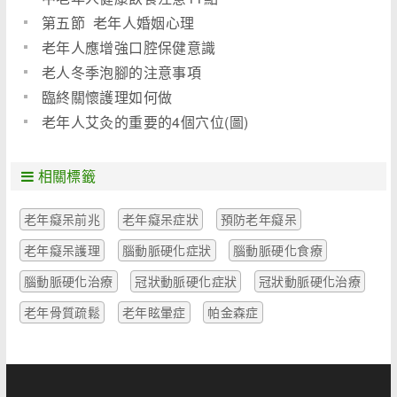
第五節 老年人婚姻心理
老年人應增強口腔保健意識
老人冬季泡腳的注意事項
臨終關懷護理如何做
老年人艾灸的重要的4個穴位(圖)
相關標籤
老年癡呆前兆
老年癡呆症狀
預防老年癡呆
老年癡呆護理
腦動脈硬化症狀
腦動脈硬化食療
腦動脈硬化治療
冠狀動脈硬化症狀
冠狀動脈硬化治療
老年骨質疏鬆
老年眩暈症
帕金森症