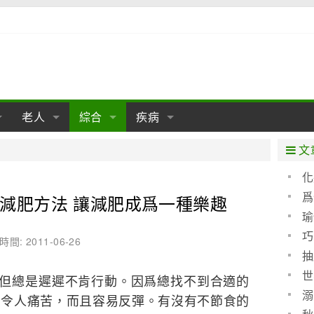
老人
綜合
疾病
孕
陰道
性包皮
老人保健
女性卵巢
懷孕
老人生活
兩性
分娩
糖尿病
老人飲食
減肥
癌症
美容
肝病
文
經期
性保養
老人心理
新生兒期
女性護理
老人疾病
整形
嬰兒期
胃病
老人健身
瑜伽
腎病
健身
泌尿科
化
睛化
爲
減肥方法 讓減肥成爲一種樂趣
期
生理
性疾病
老人用品
學前期
女性疾病
亞健康
老人護理
母嬰用品
肛腸科
急救自救
精神病
骨科
任何
瑜
耳鼻喉
腦病
心血管
巧
時間: 2011-06-26
抽
皮膚病
眼科
口腔科
世
，但總是遲遲不肯行動。因爲總找不到合適的
救
內科
溺
，令人痛苦，而且容易反彈。有沒有不節食的