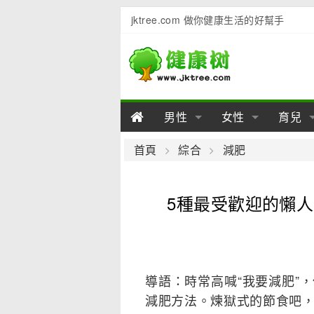
jktree.com 做你健康生活的好幫手
男性
女性
育兒
男性陽痿
女性乳房
男性早泄
準備懷
女性
男
首頁
綜合
減肥
男性不育
女性子宮
男性心理
女性
產後
男
5種最受歡迎的懶人
男性飲食
女性飲食
男性用品
幼兒
女性
男
導語：時常高喊“我要減肥”
減肥方法。煉獄式的節食吧