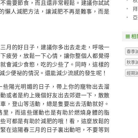
秋
僅不需要節食，而且還非常輕鬆。建議你試試
拜
迎的懶人減肥方法，讓減肥不再是難事，而是
亞
相
月的好日子，建議你多出去走走，呼吸一
春季
一下疲勞，放鬆一下心情，讓你整個人都覺得
秋季
，就會減少食慾，吃的少些了。同時，這樣的
減少便祕的情況。還能減少流感的發生呢！
經期
一些陽光明媚的日子，帶上你的寵物出去溜
活動或者是約上幾個好友出去郊遊一下，散散
行車，登山等活動，總是隻要出去活動就好。
路里，而這些運動也是有助於燃燒身體的脂
這些可都是有助於減肥的哦！看，這麼放鬆的
趕緊在這陽春三月的日子裏出動吧，不要等到