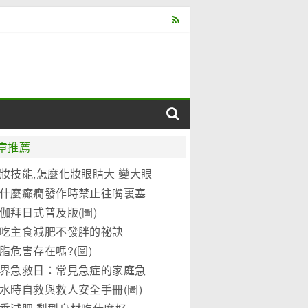
章推薦
妝技能,怎麼化妝眼睛大 變大眼
妝教程(圖)
什麼癲癇發作時禁止往嘴裏塞
東西?
伽拜日式普及版(圖)
吃主食減肥不發胖的祕訣
脂危害存在嗎?(圖)
界急救日：常見急症的家庭急
水時自救與救人安全手冊(圖)