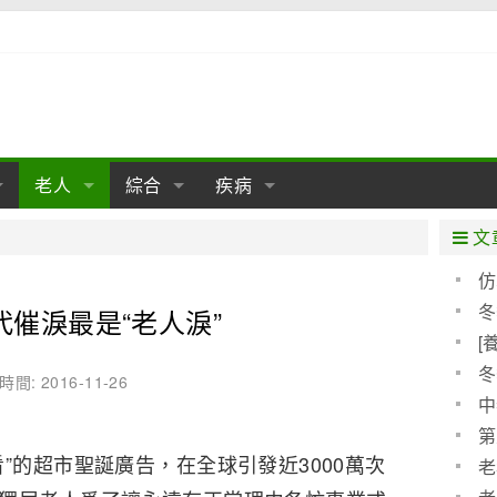
老人
綜合
疾病
孕
陰道
性包皮
老人保健
女性卵巢
懷孕
老人生活
兩性
分娩
糖尿病
老人飲食
減肥
癌症
美容
肝病
文
經期
性保養
老人心理
新生兒期
女性護理
老人疾病
整形
嬰兒期
胃病
老人健身
瑜伽
腎病
健身
泌尿科
仿
新模
冬
代催淚最是“老人淚”
期
生理
性疾病
老人用品
學前期
女性疾病
亞健康
老人護理
母嬰用品
肛腸科
急救自救
精神病
骨科
[
分級
耳鼻喉
腦病
心血管
冬
時間: 2016-11-26
中
皮膚病
眼科
口腔科
第
”的超市聖誕廣告，在全球引發近3000萬次
內科
老