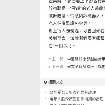
產業鏈”，影響着上下游各行
於物聯網、“雲端”的老人醫
歌舞陪聊、情感傾訴機器人，
老人健康監護APP等。
世上行人匆匆過，可曾回頭看
美到亞太，無論哪個國家哪種
看”一個事兒。
上一篇：
中醫關於小兒腦癱常
下一篇：
省電子病歷模板（腦
相關文章
頸椎受傷骨折後的臨牀護理
老年人股骨頭置換手術期的護理