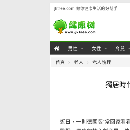
jktree.com 做你健康生活的好幫手
男性
女性
育兒
男性陽痿
女性乳房
男性早泄
準備懷
女性
男
首頁
老人
老人護理
男性不育
女性子宮
男性心理
女性
產後
男
獨居時
男性飲食
女性飲食
男性用品
幼兒
女性
男
近日，一則德國版“常回家看看