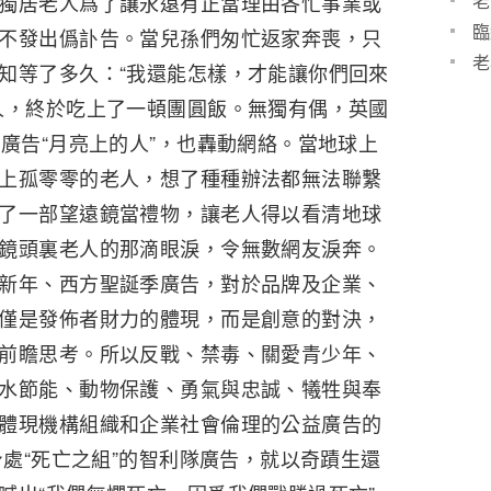
老
獨居老人爲了讓永遠有正當理由各忙事業或
臨
不發出僞訃告。當兒孫們匆忙返家奔喪，只
老
知等了多久：“我還能怎樣，才能讓你們回來
人，終於吃上了一頓團圓飯。無獨有偶，英國
誕廣告“月亮上的人”，也轟動網絡。當地球上
上孤零零的老人，想了種種辦法都無法聯繫
了一部望遠鏡當禮物，讓老人得以看清地球
鏡頭裏老人的那滴眼淚，令無數網友淚奔。
新年、西方聖誕季廣告，對於品牌及企業、
僅是發佈者財力的體現，而是創意的對決，
前瞻思考。所以反戰、禁毒、關愛青少年、
水節能、動物保護、勇氣與忠誠、犧牲與奉
體現機構組織和企業社會倫理的公益廣告的
身處“死亡之組”的智利隊廣告，就以奇蹟生還