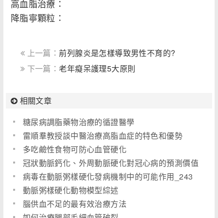
高血脂治療：
降脂寧顆粒：
上一篇：
前列腺炎是怎樣導致男性不育的?
下一篇：
老年癡呆護理5大原則
相關文章
糖尿病調脂藥物治療的循證醫學
雷順羣教授談中醫治療高脂血症的特色和優勢
多吃鹼性食物可防心血管硬化
冠狀動脈鈣化、外周動脈硬化對冠心病的預測價值
_1131
病毒在動脈粥樣硬化發病機制中的可能作用_243
動脈粥樣硬化動物模型綜述
腦供血不足的最有效治療方法
如何治療腿部毛細血管破裂