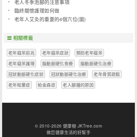
老人冬季泡腳的注意事項
臨終關懷護理如何做
老年人艾灸的重要的4個穴位(圖)
相關標籤
老年癡呆前兆
老年癡呆症狀
預防老年癡呆
老年癡呆護理
腦動脈硬化食療
腦動脈硬化治療
冠狀動脈硬化症狀
冠狀動脈硬化治療
老年骨質疏鬆
老年眩暈症
帕金森症
老人腳腫的原因
© 2010-2026 健康樹 JKTree.com
做您健康生活的好幫手