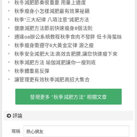
秋冬減肥節奏很重要 用量上適度
秋季瘦身小怎樣減肥最有效果祕籍
秋季“三大紀律 八項注意”減肥方法
健康減肥方法節前快速瘦身8個法則
通達oa辦公系統教程秋季食肉不發胖 低卡海蜇絲
食譜
秋季瘦身需遵守6大黃金定律 源之瘦
秋季安全減肥大法:高效去肥膘,讓您快速瘦下來
秋季減肥方法 瑜伽減肥讓你一瘦到底
秋季體重易反彈
讓管理更有效秋季減肥高招大集合
發現更多 "秋季減肥方法" 相關文章
評論
暱稱