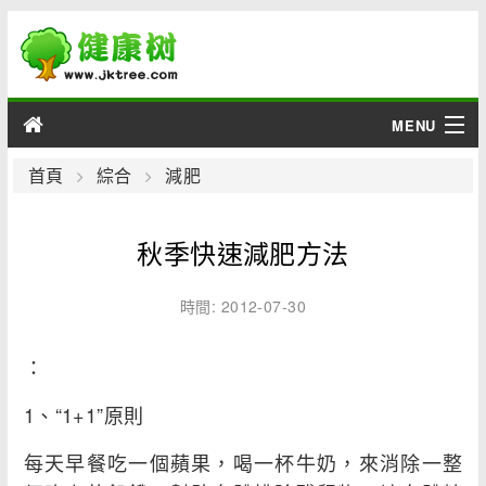
MENU
男性
首頁
綜合
減肥
女性
秋季快速減肥方法
育兒
時間: 2012-07-30
老人
：
綜合
1、“1+1”原則
疾病
每天早餐吃一個蘋果，喝一杯牛奶，來消除一整