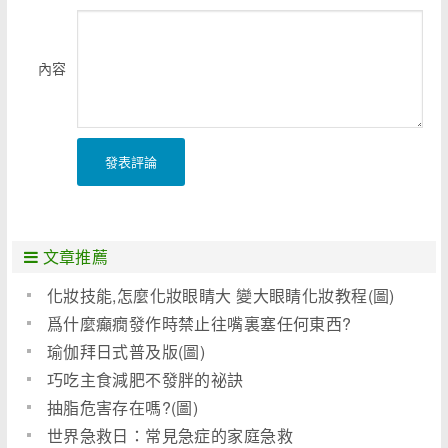
內容
發表評論
文章推薦
化妝技能,怎麼化妝眼睛大 變大眼睛化妝教程(圖)
爲什麼癲癇發作時禁止往嘴裏塞任何東西?
瑜伽拜日式普及版(圖)
巧吃主食減肥不發胖的祕訣
抽脂危害存在嗎?(圖)
世界急救日：常見急症的家庭急救