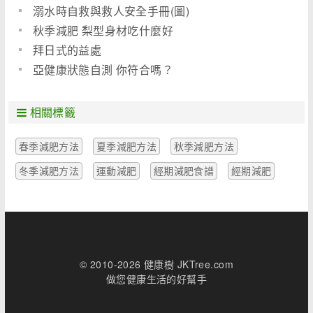
溺水時自救與救人安全手冊(圖)
秋季減肥 梨型身材吃什麼好
拜日式的益處
亞健康狀態自測 你符合嗎？
相關標籤
春季減肥方法
夏季減肥方法
秋季減肥方法
冬季減肥方法
運動減肥
經期減肥食譜
經期減肥
© 2010-2026 健康樹 JKTree.com
做您健康生活的好幫手