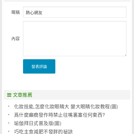
暱稱
內容
發表評論
文章推薦
化妝技能,怎麼化妝眼睛大 變大眼睛化妝教程(圖)
爲什麼癲癇發作時禁止往嘴裏塞任何東西?
瑜伽拜日式普及版(圖)
巧吃主食減肥不發胖的祕訣