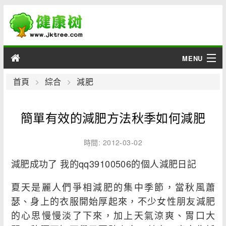
MENU
男性
首頁
綜合
減肥
女性
簡單有效的減肥方法秋季如何減肥
育兒
時間: 2012-03-02
老人
減肥成功了 我的qq39100506的個人減肥日記
綜合
夏天是麗人們爭相減肥的集中季節，當秋風蕭
瑟、身上的衣服開始厚起來，不少女性朋友減肥
疾病
的心思慢慢淡了下來，加上天氣涼爽、胃口大