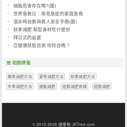
抽脂危害存在嗎?(圖)
世界急救日：常見急症的家庭急救
溺水時自救與救人安全手冊(圖)
秋季減肥 梨型身材吃什麼好
拜日式的益處
亞健康狀態自測 你符合嗎？
相關標籤
春季減肥方法
夏季減肥方法
秋季減肥方法
冬季減肥方法
運動減肥
經期減肥食譜
經期減肥
© 2010-2026 健康樹 JKTree.com