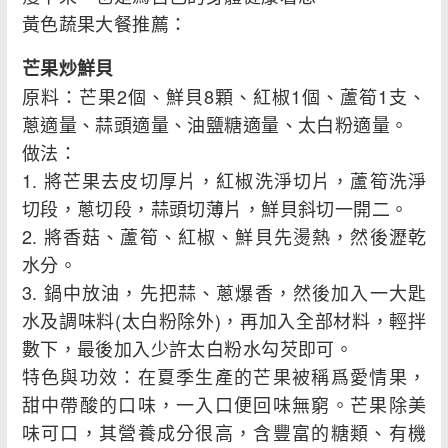
黃色蔬果大餐推薦：
芒果炒鮮貝
原料：芒果2個、鮮貝8顆、紅椒1個、蘆筍1支、
蔥適量、蒜頭適量、油鹽糖適量、太白粉適量。
做法：
1. 將芒果去皮切厚片，紅椒洗淨切片，蘆筍洗淨
切段，蔥切段，蒜頭切薄片，鮮貝斜切一開二。
2. 將香菇、蘆筍、紅椒、鮮貝先燙熱，然後瀝乾
水分。
3. 鍋中放油，先把蒜、蔥爆香，然後加入一大匙
水及調味料(太白粉除外)，再加入全部材料，輕拌
數下，最後加入少許太白粉水勾芡即可。
特色與功效：在夏季生產的芒果被稱爲愛情果，
甜中帶酸的口味，一入口便回味無窮。芒果除美
味可口，其營養成分很高，含豐富的糖類、有機