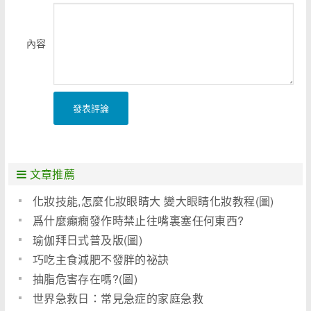
內容
發表評論
文章推薦
化妝技能,怎麼化妝眼睛大 變大眼睛化妝教程(圖)
爲什麼癲癇發作時禁止往嘴裏塞任何東西?
瑜伽拜日式普及版(圖)
巧吃主食減肥不發胖的祕訣
抽脂危害存在嗎?(圖)
世界急救日：常見急症的家庭急救