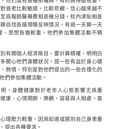
差，他們或有這種那種病，有的病得還很重。
，對衰老比較敏感，比較悲觀，信心越來越不
甚至爲報銷醫藥費相差幾分錢，校內津貼相差
至親自找各級領導反映情況。有過一天算一天
理、思想負擔較重。他們參加集體活動不積
特別有關個人經濟賬目，要計算精確，明明白
時多關心他們身體狀況，提一些有益於身心健
到、熱情，特別是對他們提出的一些合理化的
他們參加集體活動。
究表明，身體健康對於老年人心態影響尤爲重
體健康、心情開朗、樂觀，容易與人相處，喜
、心理壓力較重。因爲知道或猜到自己身患重
，提出各種要求。