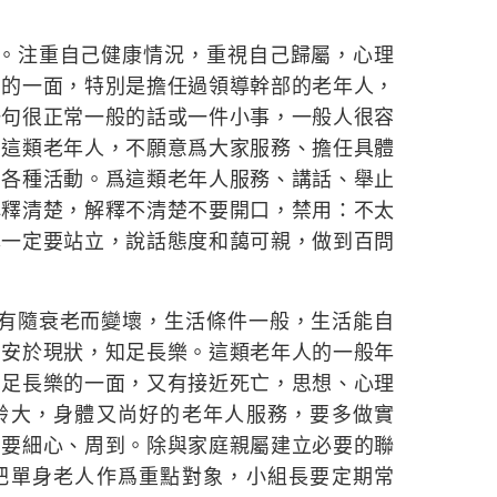
型。注重自己健康情況，重視自己歸屬，心理
弱的一面，特別是擔任過領導幹部的老年人，
一句很正常一般的話或一件小事，一般人很容
。這類老年人，不願意爲大家服務、擔任具體
加各種活動。爲這類老年人服務、講話、舉止
解釋清楚，解釋不清楚不要開口，禁用：不太
己一定要站立，說話態度和藹可親，做到百問
沒有隨衰老而變壞，生活條件一般，生活能自
，安於現狀，知足長樂。這類老年人的一般年
知足長樂的一面，又有接近死亡，思想、心理
齡大，身體又尚好的老年人服務，要多做實
，要細心、周到。除與家庭親屬建立必要的聯
把單身老人作爲重點對象，小組長要定期常