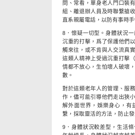
問、常看，單身老人門口裝
組、離退辦人員及時聯繫搶
直系親屬電話，以防有事時手
8．懷疑一切型。身體狀況
沉重的打擊，爲了保護他們
觸來往，或不肯與人交流真
這類人精神上受過沉重打擊
情都不放心，生怕壞人破壞
數。
對於這類老年人的管理、服
作，儘可能引導他們走出狹
解外面世界，娛樂身心，有
繫，採取靈活的方法，防止發
9．身體狀況較差型，生活