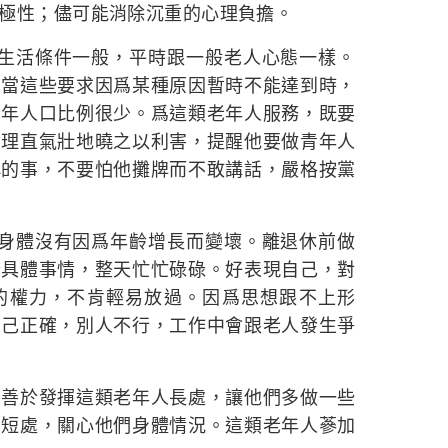
極性；儘可能消除沉重的心理負擔。
，生活條件一般，平時跟一般老人心態一樣。
，當這些要求因爲某種原因暫時不能達到時，
老年人口比例很少。爲這類老年人服務，既要
，理直氣壯地曉之以利害，提醒他要做青年人
稱的事，不要怕他攤牌而不敢講話，嚴格按黨
人身體沒有因爲年齡增長而變壞。離退休前做
些具體事情，整天忙忙碌碌。好表現自己，對
的權力，不肯輕易放過。因爲思想跟不上形
自己正確，別人不行，工作中會跟老人發生爭
要善於發揮這類老年人長處，讓他們多做一些
們短處，關心他們身體情況。這類老年人蔘加