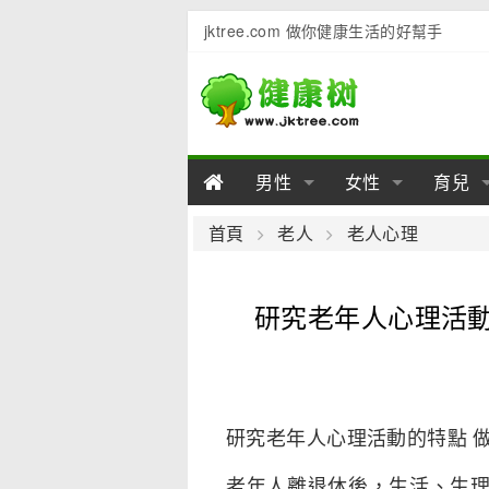
jktree.com 做你健康生活的好幫手
男性
女性
育兒
男性陽痿
女性乳房
男性早泄
準備懷
女性
男
首頁
老人
老人心理
男性不育
女性子宮
男性心理
女性
產後
男
研究老年人心理活動
男性飲食
女性飲食
男性用品
幼兒
女性
男
研究老年人心理活動的特點 
老年人離退休後，生活、生