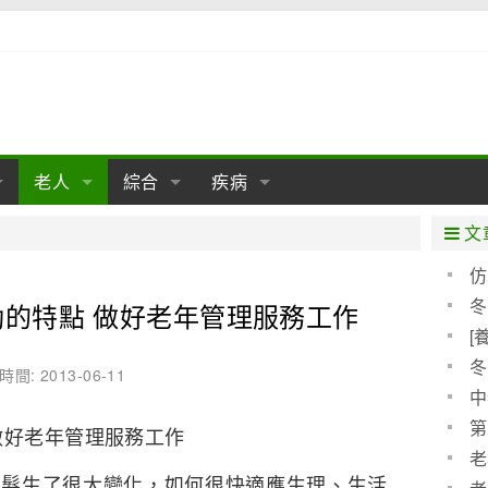
老人
綜合
疾病
孕
陰道
性包皮
老人保健
女性卵巢
懷孕
老人生活
兩性
分娩
糖尿病
老人飲食
減肥
癌症
美容
肝病
文
經期
性保養
老人心理
新生兒期
女性護理
老人疾病
整形
嬰兒期
胃病
老人健身
瑜伽
腎病
健身
泌尿科
仿
新模
冬
的特點 做好老年管理服務工作
期
生理
性疾病
老人用品
學前期
女性疾病
亞健康
老人護理
母嬰用品
肛腸科
急救自救
精神病
骨科
[
分級
耳鼻喉
腦病
心血管
冬
時間: 2013-06-11
中
皮膚病
眼科
口腔科
第
做好老年管理服務工作
內科
老
理髮生了很大變化，如何很快適應生理、生活