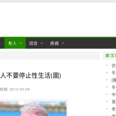
老人
綜合
疾病
孕
陰道
性包皮
老人保健
女性卵巢
懷孕
老人生活
兩性
分娩
糖尿病
老人飲食
減肥
癌症
美容
肝病
文
經期
性保養
老人心理
新生兒期
女性護理
老人疾病
整形
嬰兒期
胃病
老人健身
瑜伽
腎病
健身
泌尿科
仿
新模
冬
人不要停止性生活(圖)
期
生理
性疾病
老人用品
學前期
女性疾病
亞健康
老人護理
母嬰用品
肛腸科
急救自救
精神病
骨科
[
分級
耳鼻喉
腦病
心血管
冬
時間: 2013-05-29
中
皮膚病
眼科
口腔科
第
內科
老