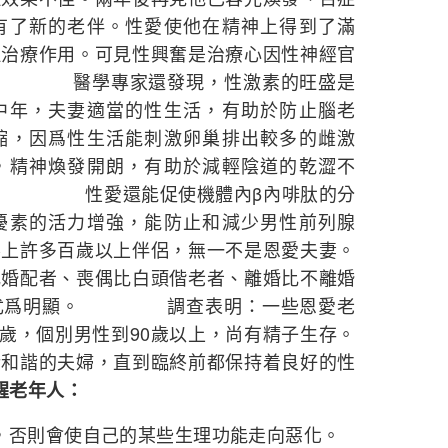
有了新的老伴。性愛使他在精神上得到了滿
理治療作用。可見性興奮是治療心因性神經官
。 醫學專家還發現，性激素的旺盛是
中年，夫妻適當的性生活，有助於防止腦老
縮，因爲性生活能刺激卵巢排出較多的雌激
，精神煥發開朗，有助於減輕陰道的乾澀不
炎。 性愛還能促使機體內β內啡肽的分
擾素的活力增強，能防止和減少男性前列腺
界上許多百歲以上伴侶，無一不是恩愛夫妻。
比婚配者、喪偶比白頭偕老者、離婚比不離婚
性尤爲明顯。 調查表明：一些恩愛老
0歲，個別男性到90歲以上，尚有精子生存。
活和諧的夫婦，直到臨終前都保持着良好的性
醒老年人：
否則會使自己的某些生理功能走向惡化。