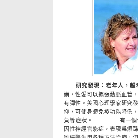
研究發現：老年人，越
講，性愛可以擴張動脈血管
有彈性。美國心理學家研究
抑，可使身體免疫功能降低
負等症狀。 有一個例子
因性神經官能症，表現爲煩
雖經醫生用各種方法治療，