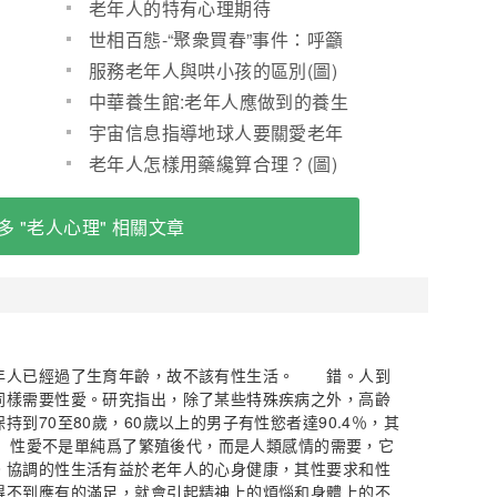
之間交往的技巧
老年人的特有心理期待
世相百態-“聚衆買春”事件：呼籲
老年人的社會化迴歸
服務老年人與哄小孩的區別(圖)
中華養生館:老年人應做到的養生
之道
宇宙信息指導地球人要關愛老年
人――來自宇宙信息的記載(圖)
老年人怎樣用藥纔算合理？(圖)
多 "老人心理" 相關文章
年人已經過了生育年齡，故不該有性生活。 錯。人到
樣需要性愛。研究指出，除了某些特殊疾病之外，高齡
到70至80歲，60歲以上的男子有性慾者達90.4％，其
。 性愛不是單純爲了繁殖後代，而是人類感情的需要，它
。協調的性生活有益於老年人的心身健康，其性要求和性
得不到應有的滿足，就會引起精神上的煩惱和身體上的不