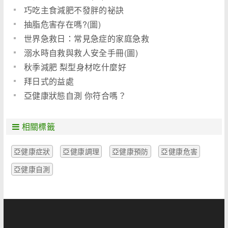
巧吃主食減肥不發胖的祕訣
抽脂危害存在嗎?(圖)
世界急救日：常見急症的家庭急救
溺水時自救與救人安全手冊(圖)
秋季減肥 梨型身材吃什麼好
拜日式的益處
亞健康狀態自測 你符合嗎？
相關標籤
亞健康症狀
亞健康調理
亞健康預防
亞健康危害
亞健康自測