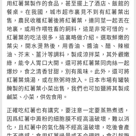
用紅薯葉製作的食品，甚至擺上了酒店、飯館的
餐桌。在我國，城市超市裏見不到有紅薯葉出
售，農民收穫紅薯後將紅薯葉，連同莖一起丟在
地裏，或用作喂牲畜的飼料，這是非常可惜的。
紅薯葉的吃法很多，這裏略做介紹。選取鮮嫩的
葉尖，開水燙熟後，用香油、醬油、醋、辣椒
油、芥末、薑汁等調料，製成涼拌菜，其外觀嫩
綠，能令人胃口大開。還可將紅薯葉同肉絲一起
爆炒，食之清香甘甜，別有風味。此外，還可將
紅薯葉燒湯，或在熬粥時放入。日本市場有罐裝
醃製的紅薯葉小菜出售，我們也可加鹽將其製成
鹹菜、小菜，供佐食用。
正確吃紅薯也有講究，要注意一定要蒸熟煮透，
因爲紅薯中澱粉的細胞膜不經高溫破壞，難以消
化，且紅薯中的氣化酶不經高溫破壞，吃後會產
生不適感；食用紅薯過量或不合理時，會引起腹