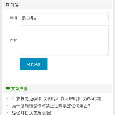
評論
暱稱
內容
發表評論
文章推薦
化妝技能,怎麼化妝眼睛大 變大眼睛化妝教程(圖)
爲什麼癲癇發作時禁止往嘴裏塞任何東西?
瑜伽拜日式普及版(圖)