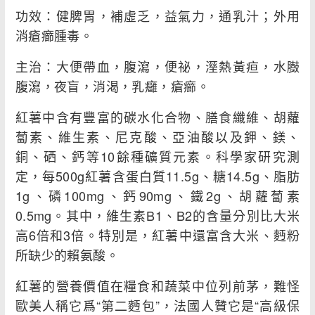
功效：健脾胃，補虛乏，益氣力，通乳汁；外用
消瘡癤腫毒。
主治：大便帶血，腹瀉，便祕，溼熱黃疸，水臌
腹瀉，夜盲，消渴，乳癰，瘡癤。
紅薯中含有豐富的碳水化合物、膳食纖維、胡蘿
蔔素、維生素、尼克酸、亞油酸以及鉀、鎂、
銅、硒、鈣等10餘種礦質元素。科學家研究測
定，每500g紅薯含蛋白質11.5g、糖14.5g、脂肪
1g、磷100mg、鈣90mg、鐵2g、胡蘿蔔素
0.5mg。其中，維生素B1、B2的含量分別比大米
高6倍和3倍。特別是，紅薯中還富含大米、麪粉
所缺少的賴氨酸。
紅薯的營養價值在糧食和蔬菜中位列前茅，難怪
歐美人稱它爲“第二麪包”，法國人贊它是“高級保