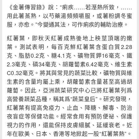
《金薯傳習錄》說：“痢疾……若溼熱所致，……
用此薯蒸熟，以芍藥湯頻頻嚼服，或薯粉調冬蜜
服，亦愈。”今變通其法，可作痢疾的輔助治療。
紅薯葉，即秋天紅薯成熟後地上秧莖頂端的嫩
葉。測試表明，每百克鮮紅薯葉含蛋白質2.28
克、脂肪0.2克、糖4.1克、礦物質鉀16毫克、鐵
2.3毫克、磷34毫克、胡蘿蔔素6.42毫克、維生素
C0.32毫克。將其與常見的蔬菜比較，礦物質與維
生素的含量均屬上乘，胡蘿蔔素含量甚至高過胡
蘿蔔。因此，亞洲蔬菜研究中心已將紅薯葉列爲
高營養蔬菜品種，稱其爲“蔬菜皇后”。研究發現，
紅薯葉有提高免疫力、止血、降糖、解毒、防治
夜盲症等保健功能。經常食用有預防便祕、保護
視力的作用，還能保持皮膚細膩、延緩衰老。近
年在歐美、日本、香港等地掀起一股“紅薯葉熱”。