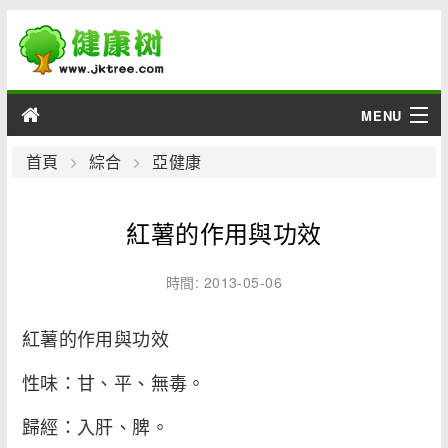
MENU
男性
首頁
綜合
亞健康
女性
紅薯的作用與功效
育兒
時間: 2013-05-06
老人
紅薯的作用與功效
綜合
性味：甘、平、無毒。
疾病
歸經：入肝、脾。