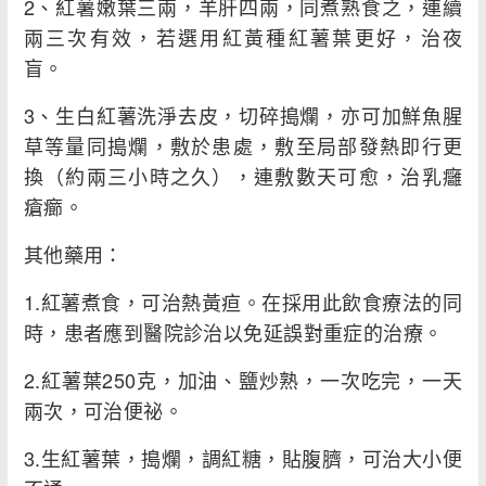
2、紅薯嫩葉三兩，羊肝四兩，同煮熟食之，連續
兩三次有效，若選用紅黃種紅薯葉更好，治夜
盲。
3、生白紅薯洗淨去皮，切碎搗爛，亦可加鮮魚腥
草等量同搗爛，敷於患處，敷至局部發熱即行更
換（約兩三小時之久），連敷數天可愈，治乳癰
瘡癤。
其他藥用：
1.紅薯煮食，可治熱黃疸。在採用此飲食療法的同
時，患者應到醫院診治以免延誤對重症的治療。
2.紅薯葉250克，加油、鹽炒熟，一次吃完，一天
兩次，可治便祕。
3.生紅薯葉，搗爛，調紅糖，貼腹臍，可治大小便