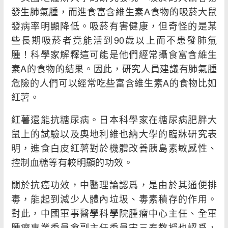
發生肺氣腫，而進食富含維生素A食物的吸菸大鼠
發病率明顯降低。吸菸有害健康，但奇怪的是某
些長期吸菸者竟能活到90歲以上而不患發肺氣
腫！科學家解釋這可能是他們經常攝食富含維生
素A的食物的結果。因此，研究人員建議有肺氣腫
危險的人們可以經常吃些富含維生素A的食物比如
紅薯。
紅薯還能抗糖尿病。日本科學家在糖尿病肥胖大
鼠上的試驗以及奧地利維也納大學的臨牀研究表
明，進食白皮紅薯對於機體改善胰島素敏感性、
控制血糖等有較明顯的功效。
關於抗癌功效，中醫理論認爲，是由於其通便排
毒，能起到減少人體內垃圾、毒素積存的作用。
對此，中國軍事醫學科學院腫瘤中心主任、全軍
腫瘤專業委員會副主任委員宋三泰教授也認爲，