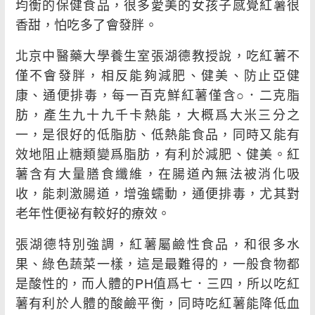
均衡的保健食品，很多愛美的女孩子感覺紅薯很
香甜，怕吃多了會發胖。
北京中醫藥大學養生室張湖德教授說，吃紅薯不
僅不會發胖，相反能夠減肥、健美、防止亞健
康、通便排毒，每一百克鮮紅薯僅含○．二克脂
肪，產生九十九千卡熱能，大概爲大米三分之
一，是很好的低脂肪、低熱能食品，同時又能有
效地阻止糖類變爲脂肪，有利於減肥、健美。紅
薯含有大量膳食纖維，在腸道內無法被消化吸
收，能刺激腸道，增強蠕動，通便排毒，尤其對
老年性便祕有較好的療效。
張湖德特別強調，紅薯屬鹼性食品，和很多水
果、綠色蔬菜一樣，這是最難得的，一般食物都
是酸性的，而人體的PH值爲七．三四，所以吃紅
薯有利於人體的酸鹼平衡，同時吃紅薯能降低血