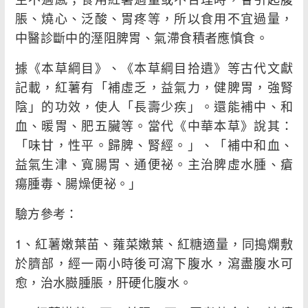
脹、燒心、泛酸、胃疼等，所以食用不宜過量，
中醫診斷中的溼阻脾胃、氣滯食積者應慎食。
據《本草綱目》、《本草綱目拾遺》等古代文獻
記載，紅薯有「補虛乏，益氣力，健脾胃，強腎
陰」的功效，使人「長壽少疾」。還能補中、和
血、暖胃、肥五臟等。當代《中華本草》說其：
「味甘，性平。歸脾、腎經。」、「補中和血、
益氣生津、寬腸胃、通便祕。主治脾虛水腫、瘡
瘍腫毒、腸燥便祕。」
驗方參考：
1、紅薯嫩葉苗、蕹菜嫩葉、紅糖適量，同搗爛敷
於臍部，經一兩小時後可瀉下腹水，瀉盡腹水可
愈，治水臌腫脹，肝硬化腹水。