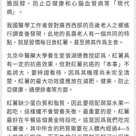
膽固醇，防止亞健康和心腦血管病等「現代
病」。
我國醫學工作者曾對廣西西部的百歲老人之鄉進
行調查後發現，此地的長壽老人有一個共同的特
點，就是習慣每日食紅薯，甚至將其作爲主食。
北京中醫藥大學養生室張湖德教授認爲，紅薯具
有一定的抗癌效果，但對紅薯抗癌的「本事」不
能誇大，要辨證看待，因爲其機理尚未完全清
楚，紅薯的最大功效還應放在減肥、健美、防止
亞健康、通便排毒等方面。
紅薯缺少蛋白質和脂質，因此要搭配蔬菜水果一
起吃，這樣纔不會營養失衡。最重要的是，紅薯
最好在午餐這個黃金時段吃。這是因爲我們吃完
紅薯後，其中所含的鈣質需要在人體內經過4—5