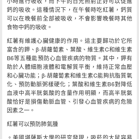
小時進行吸收，而下午的日光照射正好可以促進
鈣的吸收。這種情況下，在午餐時吃紅薯，鈣質
可以在晚餐前全部被吸收，不會影響晚餐時其他
食物中鈣的吸收。
紅薯有維護心臟健康的作用。這主要歸功於它所
富含的鉀、β-胡蘿蔔素、葉酸、維生素C和維生素
B6等五種能預防心血管疾病的物質。其中，鉀有
助於人體細胞液體和電解質平衡，維持正常血壓
和心臟功能；β-胡蘿蔔素和維生素C能夠抗脂質氧
化、預防動脈粥樣硬化；葉酸和維生素B6對降低
血液中高半胱氨酸的含量作用明顯，而高半胱氨
酸恰好是損傷動脈血管、引發心血管疾病的危險
因素之一。
紅薯可以預防肺氣腫
。美國堪薩斯大學的研究發現，吸菸的大鼠容易