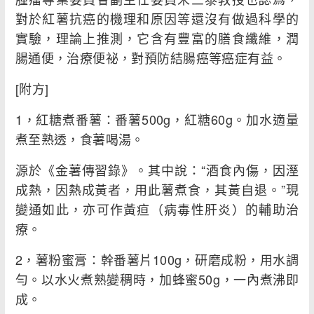
對於紅薯抗癌的機理和原因等還沒有做過科學的
實驗，理論上推測，它含有豐富的膳食纖維，潤
腸通便，治療便祕，對預防結腸癌等癌症有益。
[附方]
1，紅糖煮番薯：番薯500g，紅糖60g。加水適量
煮至熟透，食薯喝湯。
源於《金薯傳習錄》。其中說：“酒食內傷，因溼
成熱，因熱成黃者，用此薯煮食，其黃自退。”現
變通如此，亦可作黃疸（病毒性肝炎）的輔助治
療。
2，薯粉蜜膏：幹番薯片100g，研磨成粉，用水調
勻。以水火煮熟變稠時，加蜂蜜50g，一內煮沸即
成。