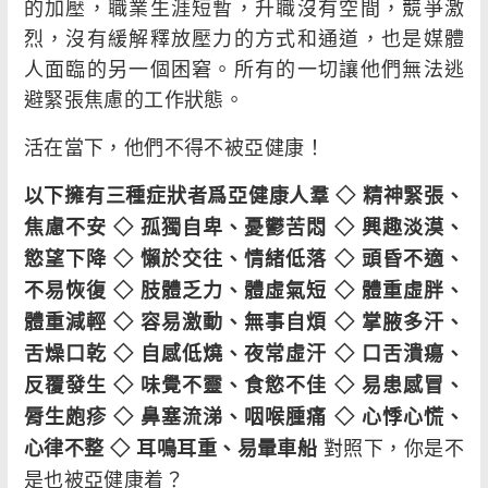
的加壓，職業生涯短暫，升職沒有空間，競爭激
烈，沒有緩解釋放壓力的方式和通道，也是媒體
人面臨的另一個困窘。所有的一切讓他們無法逃
避緊張焦慮的工作狀態。
活在當下，他們不得不被亞健康！
以下擁有三種症狀者爲亞健康人羣 ◇ 精神緊張、
焦慮不安 ◇ 孤獨自卑、憂鬱苦悶 ◇ 興趣淡漠、
慾望下降 ◇ 懶於交往、情緒低落 ◇ 頭昏不適、
不易恢復 ◇ 肢體乏力、體虛氣短 ◇ 體重虛胖、
體重減輕 ◇ 容易激動、無事自煩 ◇ 掌腋多汗、
舌燥口乾 ◇ 自感低燒、夜常虛汗 ◇ 口舌潰瘍、
反覆發生 ◇ 味覺不靈、食慾不佳 ◇ 易患感冒、
脣生皰疹 ◇ 鼻塞流涕、咽喉腫痛 ◇ 心悸心慌、
對照下，你是不
心律不整 ◇ 耳鳴耳重、易暈車船
是也被亞健康着？