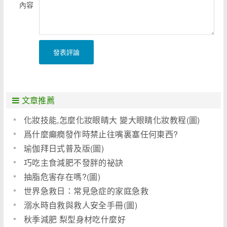
內容
發表評論
文章推薦
化妝技能,怎麼化妝眼睛大 變大眼睛化妝教程(圖)
爲什麼癲癇發作時禁止往嘴裏塞任何東西?
瑜伽拜日式普及版(圖)
巧吃主食減肥不發胖的祕訣
抽脂危害存在嗎?(圖)
世界急救日：常見急症的家庭急救
溺水時自救與救人安全手冊(圖)
秋季減肥 梨型身材吃什麼好