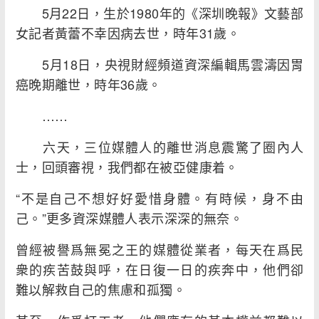
5月22日，生於1980年的《深圳晚報》文藝部
女記者黃蕾不幸因病去世，時年31歲。
5月18日，央視財經頻道資深編輯馬雲濤因胃
癌晚期離世，時年36歲。
……
六天，三位媒體人的離世消息震驚了圈內人
士，回頭審視，我們都在被亞健康着。
“不是自己不想好好愛惜身體。有時候，身不由
己。”更多資深媒體人表示深深的無奈。
曾經被譽爲無冕之王的媒體從業者，每天在爲民
衆的疾苦鼓與呼，在日復一日的疾奔中，他們卻
難以解救自己的焦慮和孤獨。