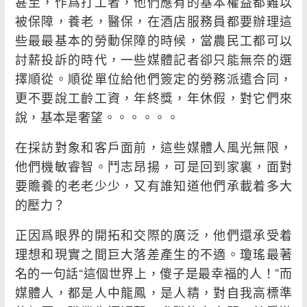
甚至，作爲打工者，他們應有的基本權益都難以
被保障，養老，醫保，在酒店服務員都要辦理這
些最最基本的勞動保障的時候，當農民工都可以
討薪投訴的時代，一些媒體記者卻只能無奈的選
擇順從。順從單位給他們簽定的勞務派遣合同，
更不要說工齡工資，年終獎，年休假，對它們來
說，基本是奢望。。。。。。
在採訪對象和客戶面前，這些媒體人風光無限，
他們機敏睿智。鬥志昂揚，可是回到家裏，面對
要贍養的老老少少，又有誰知道他們承載着多大
的壓力？
正因爲眼界的開拓和交際的廣泛，他們還承受着
理想和現實之間巨大落差產生的不適。瓊瑤最著
名的一句話“這個世界上，傻子是最幸福的人！”而
媒體人，都是人中龍鳳，是人精，對自我高標準