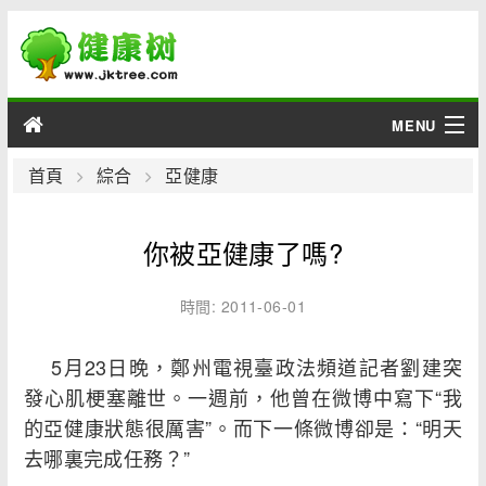
MENU
男性
首頁
綜合
亞健康
女性
你被亞健康了嗎?
育兒
時間: 2011-06-01
老人
5月23日晚，鄭州電視臺政法頻道記者劉建突
綜合
發心肌梗塞離世。一週前，他曾在微博中寫下“我
的亞健康狀態很厲害”。而下一條微博卻是：“明天
疾病
去哪裏完成任務？”