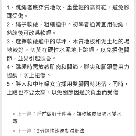
1．跳繩者應穿質地軟、重量輕的高幫鞋，避免腳
踝受傷。
2．繩子軟硬、粗細適中。初學者通常宜用硬繩，
熟練後可改爲軟繩。
3．選擇軟硬適中的草坪、木質地板和泥土地的場
地較好，切莫在硬性水泥地上跳繩，以免損傷關
節，並易引起頭昏。
4．跳繩時需放鬆肌肉和關節，腳尖和腳跟需用力
協調，防止扭傷。
5．胖人和中年婦女宜採用雙腳同時起落。同時，
上躍也不要太高，以免關節因過於負重而受傷
上一篇：
睡前做好十件事，讓乾燥皮膚喝水變水
嫩
下一篇：
3分鐘快速運動減肥法