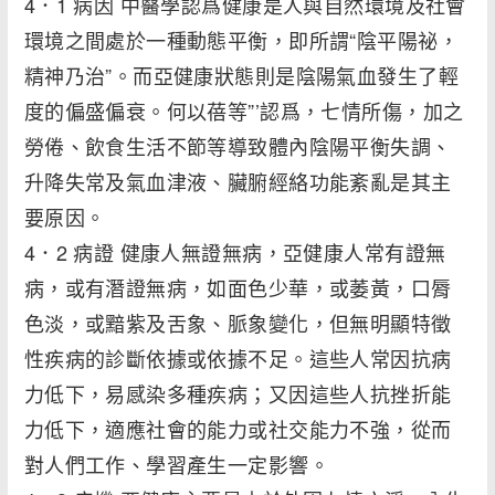
4．1 病因 中醫學認爲健康是人與自然環境及社會
環境之間處於一種動態平衡，即所謂“陰平陽祕，
精神乃治”。而亞健康狀態則是陰陽氣血發生了輕
度的偏盛偏衰。何以蓓等”’認爲，七情所傷，加之
勞倦、飲食生活不節等導致體內陰陽平衡失調、
升降失常及氣血津液、臟腑經絡功能紊亂是其主
要原因。
4．2 病證 健康人無證無病，亞健康人常有證無
病，或有潛證無病，如面色少華，或萎黃，口脣
色淡，或黯紫及舌象、脈象變化，但無明顯特徵
性疾病的診斷依據或依據不足。這些人常因抗病
力低下，易感染多種疾病；又因這些人抗挫折能
力低下，適應社會的能力或社交能力不強，從而
對人們工作、學習產生一定影響。