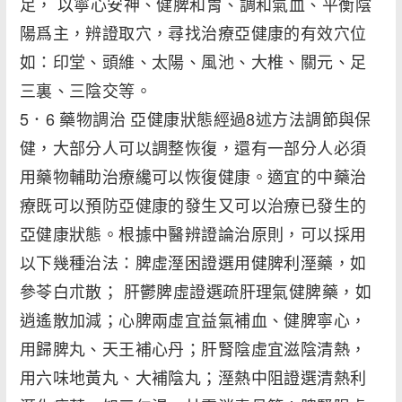
足， 以寧心安神、健脾和胃、調和氣血、平衡陰
陽爲主，辨證取穴，尋找治療亞健康的有效穴位
如：印堂、頭維、太陽、風池、大椎、關元、足
三裏、三陰交等。
5．6 藥物調治 亞健康狀態經過8述方法調節與保
健，大部分人可以調整恢復，還有一部分人必須
用藥物輔助治療纔可以恢復健康。適宜的中藥治
療既可以預防亞健康的發生又可以治療已發生的
亞健康狀態。根據中醫辨證論治原則，可以採用
以下幾種治法：脾虛溼困證選用健脾利溼藥，如
參苓白朮散； 肝鬱脾虛證選疏肝理氣健脾藥，如
逍遙散加減；心脾兩虛宜益氣補血、健脾寧心，
用歸脾丸、天王補心丹；肝腎陰虛宜滋陰清熱，
用六味地黃丸、大補陰丸；溼熱中阻證選清熱利