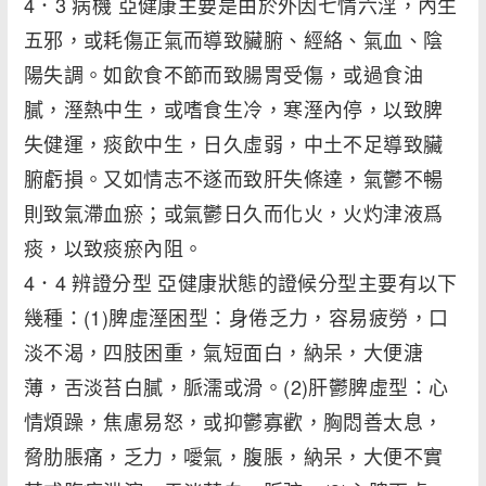
4．3 病機 亞健康主要是由於外因七情六淫，內生
五邪，或耗傷正氣而導致臟腑、經絡、氣血、陰
陽失調。如飲食不節而致腸胃受傷，或過食油
膩，溼熱中生，或嗜食生冷，寒溼內停，以致脾
失健運，痰飲中生，日久虛弱，中土不足導致臟
腑虧損。又如情志不遂而致肝失條達，氣鬱不暢
則致氣滯血瘀；或氣鬱日久而化火，火灼津液爲
痰，以致痰瘀內阻。
4．4 辨證分型 亞健康狀態的證候分型主要有以下
幾種：(1)脾虛溼困型：身倦乏力，容易疲勞，口
淡不渴，四肢困重，氣短面白，納呆，大便溏
薄，舌淡苔白膩，脈濡或滑。(2)肝鬱脾虛型：心
情煩躁，焦慮易怒，或抑鬱寡歡，胸悶善太息，
脅肋脹痛，乏力，噯氣，腹脹，納呆，大便不實