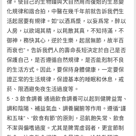
律。使自己的生物鐘與大自然周而復始的生息變
化規律和諧合拍，中醫在幾千年前就告訴我們生
活起居要有規律。如“以酒爲漿，以妄爲常，醉以
人房，以欲竭其精，以耗散其真，不知持滿，不
御神，務快其心，逆於生樂，起居無節，故半百
而衰也”。告訴我們人的壽命長短決定於自己是否
保護自己，是否遵循自然規律，是否能剋制不良
的生活方式。因此，要保持身體健康，一定要保
證正常的生活規律，保證基本的睡眠和休息，戒
菸、限酒避免夜生活過度等。
5．3 飲食調養 通過飲食調養可以起到健脾益胃、
調和陰陽、補益氣血、調養臟腑等作用。遵循“謹
和五味”、“飲食有節”的原則，忌飢飽失常、飲食
不潔與偏嗜過度。尤其是脾胃虛弱者，更宜節制