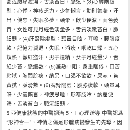
甚或腹痛泄瀉，舌淡苔白，脈弦。(3)心脾兩虛
型：心悸，神疲乏力，少氣懶言，動則氣喘，汗
出，健忘，失眠多夢，頭暈，飲少便溏，面色萎
黃，女性可見月經色淡量多，舌質淡嫩苔白，脈
細弱。(4)肝腎陰虛型：頭暈目眩，耳鳴，腰膝痠
軟，記憶力減退，失眠，消瘦，咽乾口燥，五心
煩熱，顴紅盜汗，男子遺精，女子月經量少，舌
紅少苔，脈細數。(5)溼熱中阻：身重睏倦，口苦
粘膩，胸悶脘痞，納呆，口渴不欲飲，尿赤，苔
黃膩，脈滑數。(6)脾腎陽虛：腰膝痠軟，頭暈耳
鳴，少氣懶言，神疲思睡，形寒肢冷，納差便
溏，舌淡苔白，脈沉細弱。
5 亞健康狀態的中醫調治 5．1 心理疏導 中醫認爲
“形神合一”，神情之傷是形體病變發生的先導。因