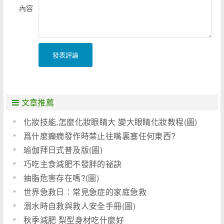
內容
發表評論
文章推薦
化妝技能,怎麼化妝眼睛大 變大眼睛化妝教程(圖)
爲什麼癲癇發作時禁止往嘴裏塞任何東西?
瑜伽拜日式普及版(圖)
巧吃主食減肥不發胖的祕訣
抽脂危害存在嗎?(圖)
世界急救日：常見急症的家庭急救
溺水時自救與救人安全手冊(圖)
秋季減肥 梨型身材吃什麼好