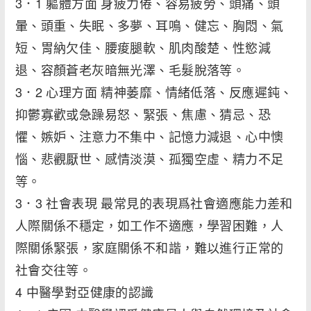
3．1 軀體方面 身疲力倦、容易疲勞、頭痛、頭
暈、頭重、失眠、多夢、耳鳴、健忘、胸悶、氣
短、胃納欠佳、腰痠腿軟、肌肉酸楚、性慾減
退、容顏蒼老灰暗無光澤、毛髮脫落等。
3．2 心理方面 精神萎靡、情緒低落、反應遲鈍、
抑鬱寡歡或急躁易怒、緊張、焦慮、猜忌、恐
懼、嫉妒、注意力不集中、記憶力減退、心中懊
惱、悲觀厭世、感情淡漠、孤獨空虛、精力不足
等。
3．3 社會表現 最常見的表現爲社會適應能力差和
人際關係不穩定，如工作不適應，學習困難，人
際關係緊張，家庭關係不和諧，難以進行正常的
社會交往等。
4 中醫學對亞健康的認識