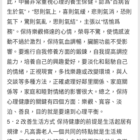
此，中醫非常重視心理的養生保健。認爲“百病皆
生於氣”，“怒則氣上，喜則氣緩，悲則氣消，恐則
氣下，驚則氣亂，思則氣結”，主張以“恬愉爲
務”。保持樂觀條達的心情，榮辱不驚，使情感波
動不過於激烈，保持氣血調暢，臟腑功能不受影
響。要進行自我修養方面的鍛鍊，自我提高調控
能力，培養自己的興趣愛好，要淡化和鬆馳自己
的情緒，正視現實，多找樂趣或改變環境，與人
交談等多種方法，正確處理好鄰里關係、家庭關
係等，家庭和睦對情緒的影響很大。總之，保持
心理健康的關鍵有四個方面：樂觀、寬容、淡
泊、善良，目的就是要達到心理平衡。
5．2 改善生活方式 保持健康的前提是生活起居有
規律。凡高壽老人一個共同的特點就是生活規