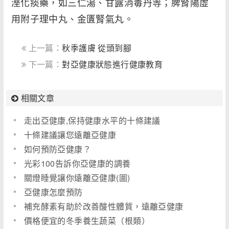
溼化痰藥，如三仁湯、甘露消毒丹等；脾腎陽虛
用附子理中丸、金匱腎氣丸。
上一篇：
秋季護膚 從頭到腳
下一篇：
對亞健康狀態進行健康教育
相關文章
走出亞健康,保持健康水平的十條建議
十條建議讓您遠離亞健康
如何預防亞健康？
光彩100告訴你亞健康的調養
關燈睡覺讓你遠離亞健康(圖)
亞健康怎麼預防
補充酵素有助於改善酸性體質，遠離亞健康
價格便宜的冬季養生蔬菜（根類）