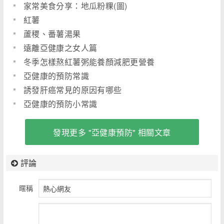
家常美食分享：地瓜粉粿(圖)
紅薯
蘆稷、番薯湯果
遠離亞健康之女人篇
冬季怎樣熬紅薯粥能養顏減肥更營養
亞健康的預防常識
誘發肝癌常見的原因有哪些
亞健康的預防小常識
發現更多 "亞健康預防" 相關文章
評論
暱稱