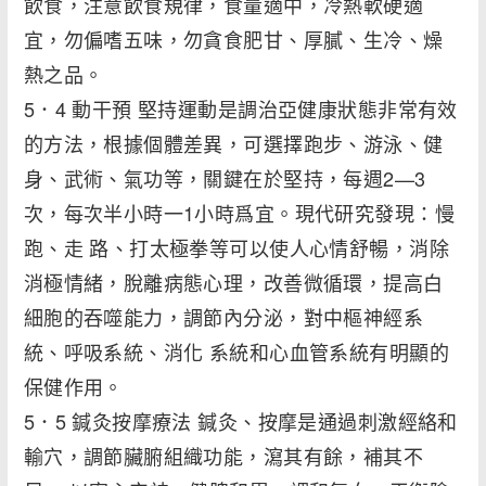
飲食，注意飲食規律，食量適中，冷熱軟硬適
宜，勿偏嗜五味，勿貪食肥甘、厚膩、生冷、燥
熱之品。
5．4 動干預 堅持運動是調治亞健康狀態非常有效
的方法，根據個體差異，可選擇跑步、游泳、健
身、武術、氣功等，關鍵在於堅持，每週2—3
次，每次半小時一1小時爲宜。現代研究發現：慢
跑、走 路、打太極拳等可以使人心情舒暢，消除
消極情緒，脫離病態心理，改善微循環，提高白
細胞的吞噬能力，調節內分泌，對中樞神經系
統、呼吸系統、消化 系統和心血管系統有明顯的
保健作用。
5．5 鍼灸按摩療法 鍼灸、按摩是通過刺激經絡和
輸穴，調節臟腑組織功能，瀉其有餘，補其不