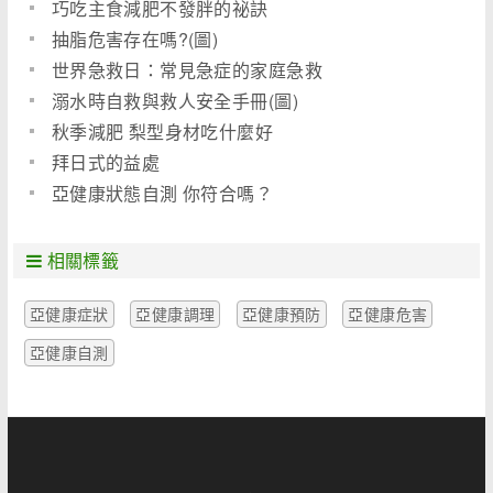
巧吃主食減肥不發胖的祕訣
抽脂危害存在嗎?(圖)
世界急救日：常見急症的家庭急救
溺水時自救與救人安全手冊(圖)
秋季減肥 梨型身材吃什麼好
拜日式的益處
亞健康狀態自測 你符合嗎？
相關標籤
亞健康症狀
亞健康調理
亞健康預防
亞健康危害
亞健康自測