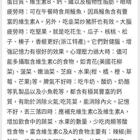
蛋白質、維生素B、鈣、鐵以及植物性脂肪。眼睛
疲勞時：可在午餐時食用鰻魚，因爲鰻魚含有豐
富的維生素A。另外，吃韭菜炒豬肝也有效。大腦
疲勞時：吃堅果，就是吃花生、瓜子、核桃、松
子、榛子，香榧更好(浙江特產)。它們對健腦、增
強記憶力有很好的效果。心理壓力過大時：儘可
能多攝取含維生素C的食物，如青花(美國花柳
菜)、菠菜、嫩油菜、芝麻、水果(柑、橘、橙、草
莓、芒果)等。脾氣不好時：吃牛奶、酸奶、奶酪
等乳製品以及小魚乾等，都含有極其豐富的鈣
質，有助於消除火氣;吃芫荽，能消除內火。記憶
不好，丟三落四時：應補充維生素C及維生素A，
增加飲食中的蔬菜、水果的數量，少吃肉類等酸
性食物。富含維生素C及A的食物主要有：辣椒(新