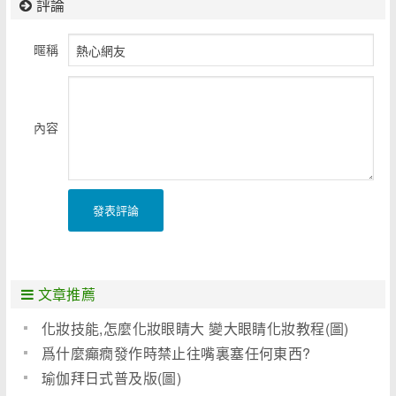
評論
暱稱
內容
發表評論
文章推薦
化妝技能,怎麼化妝眼睛大 變大眼睛化妝教程(圖)
爲什麼癲癇發作時禁止往嘴裏塞任何東西?
瑜伽拜日式普及版(圖)