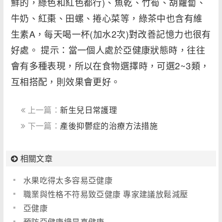
鮮的，綠色和紅色都行)、魚乾、竹筍、胡蘿蔔、
牛奶、紅棗、田螺、捲心菜等，綠茶中也含有維
生素A，每天喝一杯(加水2次)對改善記憶力也很有
好處。 提示：當一個人處於亞健康狀態時，往往
會有多種表現，所以在食物選擇時，可選2~3類，
互相搭配，則效果會更好。
上一篇：
新生兒日常護理
下一篇：
產後抑鬱症的治療方法措施
相關文章
水果吃得太多容易亞健康
職業與性格不符易致亞健康 專家建議放鬆減壓
亞健康
預防亞健康纔是真健康