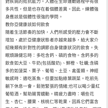
對疾病的抵抗能力。人體在生命運動過程中有很
多共性，但是也存在着個體差異。因此，練體強
身應該是個體性很強的學問。
教你亞健康該如何飲食
隨着生活節奏的加快，人們所感受的壓力會不斷
增加，處於亞健康狀態者亦越來越多，給大家介
紹幾類有針對性的調節自身健康狀況的飲食。失
眠煩躁健忘時：多吃含鈣、磷的食物。含鈣多的
飲食如大豆、牛奶(包括酸奶)、鮮橙、牡蠣;含磷
多的如菠菜、栗子、葡萄、土豆、禽蛋類。神經
敏感時：適吃蒸魚，但要加點綠葉蔬菜。吃前先
躺下休息一會，鬆弛緊張的情緒;也可以喝少量紅
葡萄酒，幫助腸胃蠕動。精疲力盡時：嚼些花
生、杏仁、腰果、核桃仁等乾果，因爲它們富含