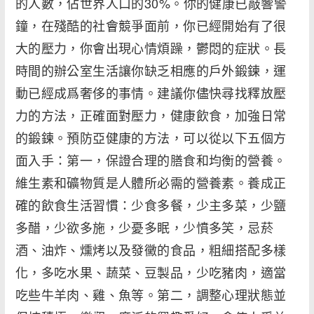
的人數，佔世界人口的30%。你的健康已敲響警
鐘，在殘酷的社會競爭面前，你已經開始有了很
大的壓力，你會出現心情煩躁，鬱悶的症狀。長
時間的辦公室生活讓你缺乏相應的戶外鍛鍊，運
動已經成爲奢侈的事情。建議你儘快尋找釋放壓
力的方法，正確面對壓力，健康飲食，加強日常
的鍛鍊。預防亞健康的方法，可以從以下五個方
面入手：第一，保證合理的膳食和均衡的營養。
維生素和礦物質是人體所必需的營養素。養成正
確的飲食生活習慣：少食多餐，少主多菜，少鹽
多醋，少欲多施，少憂多眠，少憤多笑，忌菸
酒、油炸、燻烤以及發黴的食品，粗細搭配多樣
化，多吃水果、蔬菜、豆製品，少吃豬肉，適當
吃些牛羊肉、雞、魚等。第二，調整心理狀態並