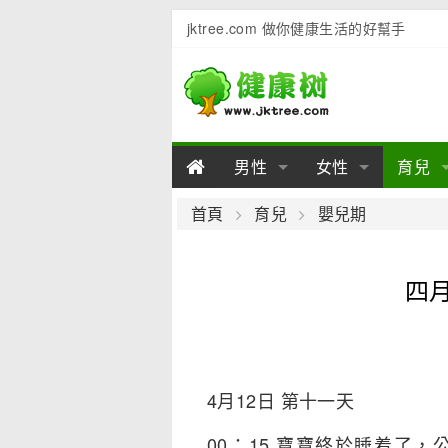
jktree.com 做你健康生活的好幫手
男性
女性
育兒
男性陽痿
女性乳房
男性早泄
準備懷
女性
男
首頁
育兒
嬰兒期
男性不育
女性子宮
男性心理
女性
產後
男
四月
男性飲食
女性飲食
男性用品
幼兒
女性
男
4月12日 第十一天
00：15 寶寶終於睡着了