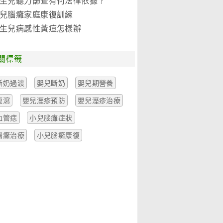
生兒聽力篩查有何法律依據？
兒腦癱家庭康復訓練
生兒病感性黃疸怎樣辦
關標籤
斷奶過渡
嬰兒斷奶
嬰兒期營養
腹瀉
嬰兒溼疹預防
嬰兒溼疹治療
血管痣
小兒腦癱症狀
腦癱治療
小兒腦癱康復