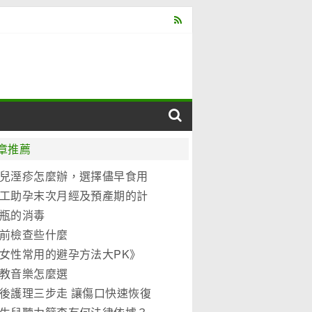
章推薦
兒溼疹怎麼辦，選擇儘早食用
元優博
工助孕末次月經及預產期的計
法
瓶的消毒
前檢查些什麼
女性常用的避孕方法大PK》
教音樂怎麼選
後護理三步走 讓傷口快速恢復