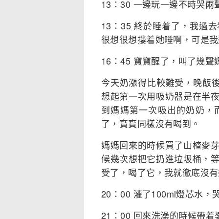
13：30 一邊玩一邊不時哭
13：35 終於睡着了，我
很想很想摟着她睡啊，可是我
16：45 寶寶醒了，叫了幾
今天奶漲得比較難受，晚飯後
想起第一次用吸奶器是在半
到媽媽第一次吸出的奶奶，
了，寶寶同樣沒有喝到。
媽媽回來的時候買了山楂麥
候幾次想把它扔進垃圾桶，
受了，喝了它，我就徹底沒有
20：00 灌了100ml燈芯水，
21：00 回來洗澡的時候帶