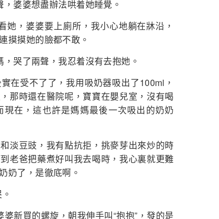
兩聲，婆婆想盡辦法哄着她睡覺。
過去看她，婆婆要上廁所，我小心地躺在牀沿，
連摸摸她的臉都不敢。
聲媽，哭了兩聲，我忍着沒有去抱她。
實在受不了了，我用吸奶器吸出了100ml，
夜，那時還在醫院呢，寶寶在嬰兒室，沒有喝
而現在，這也許是媽媽最後一次吸出的奶奶
芽和淡豆豉，我有點抗拒，挑麥芽出來炒的時
等到老爸把藥煮好叫我去喝時，我心裏就更難
奶奶了，是徹底啊。
哭。
着婆婆新買的螺旋，朝我伸手叫“抱抱”，發的是