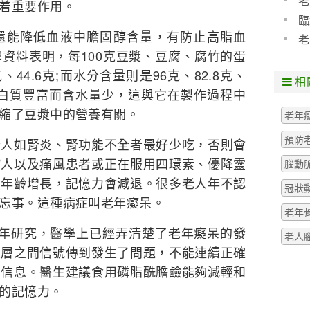
老
着重要作用。
臨
還能降低血液中膽固醇含量，有防止高脂血
老
資料表明，每100克豆漿、豆腐、腐竹的蛋
、44.6克;而水分含量則是96克、82.8克、
相
蛋白質豐富而含水量少，這與它在製作過程中
縮了豆漿中的營養有關。
老年
預防
些人如腎炎、腎功能不全者最好少吃，否則會
病人以及痛風患者或正在服用四環素、優降靈
腦動
着年齡增長，記憶力會減退。很多老人年不認
冠狀
忘事。這種病症叫老年癡呆。
老年
多年研究，醫學上已經弄清楚了老年癡呆的發
老人
皮層之間信號傳到發生了問題，不能連續正確
的信息。醫生建議食用磷脂酰膽鹼能夠減輕和
的記憶力。