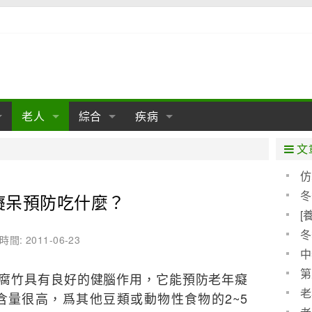
老人
綜合
疾病
孕
陰道
性包皮
老人保健
女性卵巢
懷孕
老人生活
兩性
分娩
糖尿病
老人飲食
減肥
癌症
美容
肝病
文
經期
性保養
老人心理
新生兒期
女性護理
老人疾病
整形
嬰兒期
胃病
老人健身
瑜伽
腎病
健身
泌尿科
仿
新模
冬
癡呆預防吃什麼？
期
生理
性疾病
老人用品
學前期
女性疾病
亞健康
老人護理
母嬰用品
肛腸科
急救自救
精神病
骨科
[
分級
耳鼻喉
腦病
心血管
冬
時間: 2011-06-23
中
皮膚病
眼科
口腔科
第
腐竹具有良好的健腦作用，它能預防老年癡
內科
老
含量很高，爲其他豆類或動物性食物的2~5