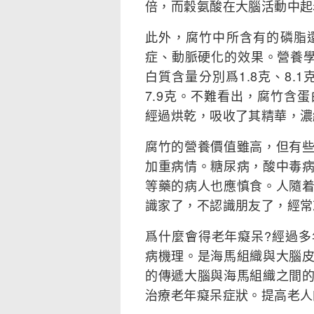
倍，而穀氨酸在大腦活動中起
此外，腐竹中所含有的磷脂
症、動脈硬化的效果。營養學
白質含量分別爲1.8克、8.1克
7.9克。不難看出，腐竹含
經過烘乾，吸收了其精華，濃
腐竹的營養價值雖高，但有
加重病情。糖尿病，酸中毒
等藥的病人也應慎食。人隨
識家了，不認識朋友了，經常
爲什麼會得老年癡呆?經過
病機理。是海馬組織與大腦
的傳遞大腦與海馬組織之間
治療老年癡呆症狀。提高老人