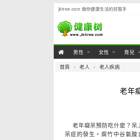
jktree.com 做你健康生活的好幫手
男性
女性
育兒
男性陽痿
女性乳房
男性早泄
準備懷
女性
男
首頁
老人
老人疾病
男性不育
女性子宮
男性心理
女性
產後
男
老年
男性飲食
女性飲食
男性用品
幼兒
女性
男
老年癡呆預防吃什麼？呆,
呆症的發生。腐竹中谷氨酸