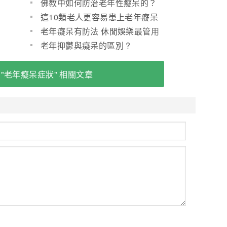
癡呆症
佛教中如何防治老年性癡呆的？
這10類老人更容易患上老年癡呆
症
老年癡呆有防法 休閒娛樂最管用
老年抑鬱與癡呆的區別 ?
 "老年癡呆症狀" 相關文章