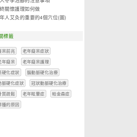
人冬季泡腳的注意事項
終關懷護理如何做
年人艾灸的重要的4個穴位(圖)
關標籤
癡呆前兆
老年癡呆症狀
老年癡呆
老年癡呆護理
脈硬化症狀
腦動脈硬化治療
動脈硬化症狀
冠狀動脈硬化治療
骨質疏鬆
老年眩暈症
帕金森症
腳腫的原因