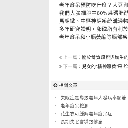
老年癡呆預防吃什麼？大豆
我們大腦細胞中60%爲磷脂
馬組織、中樞神經系統溝通
多年研究證明，卵磷脂有利
老年癡呆和小腦萎縮等腦部疾
上一篇：
關於骨質疏鬆與增生的
下一篇：
兒女的“精神贍養”是
相關文章
失眠症是導致老年人發病率顯著
上升的原因
老年癡呆檢測
花生衣可緩解老年癡呆症
長期失眠會導致健忘