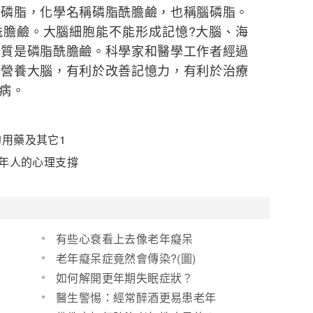
卵磷脂，化學名稱磷脂酰膽鹼，也稱腦磷脂。
酰膽鹼。大腦細胞能不能形成記憶?大腦、海
物質是磷脂酰膽鹼。科學家和醫學工作者經過
於營養大腦，有利於改善記憶力，有利於治療
病。
用藥及其它1
老年人的心理支撐
有些心衰看上去像老年癡呆
老年癡呆症竟然會傳染?(圖)
如何解開更年期失眠症狀？
醫生警惕：經常醉酒更易患老年