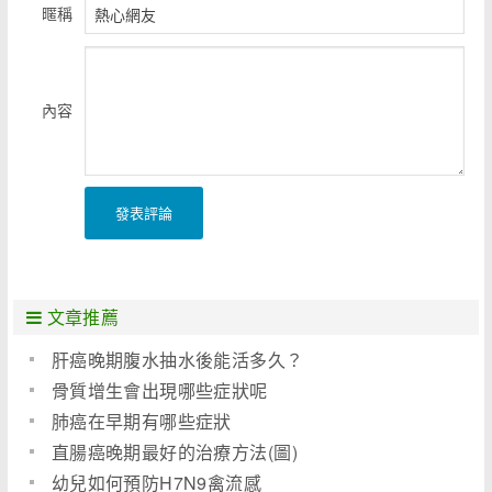
暱稱
內容
發表評論
文章推薦
肝癌晚期腹水抽水後能活多久？
骨質增生會出現哪些症狀呢
肺癌在早期有哪些症狀
直腸癌晚期最好的治療方法(圖)
幼兒如何預防H7N9禽流感