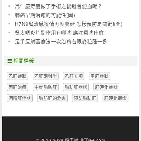
爲什麼痔瘡做了手術之後還會便血呢？
肺癌早期治癒的可能性(圖)
H7N9禽流感疫情再度蔓延 怎樣預防是關鍵!(圖)
吳太咽炎片副作用有哪些 應注意些什麼
足手反射區療法一次治癒右眼麥粒腫一例
相關標籤
乙肝症狀
乙肝兩對半
乙肝五項
甲肝症狀
丙肝治療
中度脂肪肝
脂肪肝症狀
肝硬化症狀
酒精肝症狀
脂肪肝的危害
預防脂肪肝
肝硬化壽命
© 2010-2026 健康樹 JKTree.com