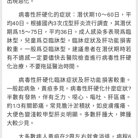
出現惡化。
病毒性肝硬化的症狀：潛伏期10～60日，平
均40日。根據國內3次戊型肝炎流行調查，其潛伏
期爲15～75日，平均36日。成人感染多表現爲臨
牀型，兒童爲亞臨牀型。臨牀症狀及肝功能損害
較重。一般爲亞臨牀型。建議患者在潛伏期時若
有不適感一定要儘快去醫院檢查進行病毒性肝硬
化治療，不要拖延醫治時間。
病毒性肝硬化臨牀症狀及肝功能損害較重。
一般起病急，黃疸多見。病毒性肝硬化什麼症狀?
半數有發熱，伴有乏力、噁心、嘔吐、肝區痛。
約1/3有關節痛。常見膽汁淤積狀，如皮膚瘙癢、
大便色變淺較甲型肝炎明顯。多數肝腫大，脾腫
大較少見。
大多數病人黃疸在2周左右就會消退，病程6