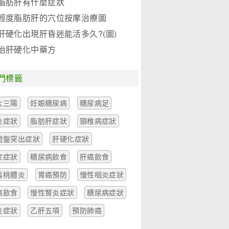
脂肪肝有什麼症狀
輕度脂肪肝的穴位按摩治療圖
肝硬化出現肝昏迷能活多久?(圖)
治肝硬化中藥方
門標籤
大三陽
妊娠糖尿病
糖尿病足
炎症狀
脂肪肝症狀
頸椎病症狀
間盤突出症狀
肝硬化症狀
症症狀
糖尿病飲食
肝癌飲食
扁桃體炎
胃癌預防
慢性咽炎症狀
癌飲食
慢性腎炎症狀
糖尿病症狀
炎症狀
乙肝五項
預防肺癌