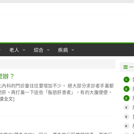
老人
綜合
疾病
孕
陰道
性包皮
老人保健
女性卵巢
懷孕
老人生活
兩性
分娩
糖尿病
老人飲食
減肥
癌症
美容
肝病
一
經期
性保養
老人心理
新生兒期
女性護理
老人疾病
整形
嬰兒期
胃病
老人健身
瑜伽
腎病
健身
泌尿科
麼辦？
1
化內科的門診量往往要增加不少。 絕大部分求診者手裏都
期
生理
性疾病
老人用品
學前期
女性疾病
亞健康
老人護理
母嬰用品
肛腸科
急救自救
精神病
骨科
2
肪肝。再打量一下這些「脂肪肝患者」，有的大腹便便，
閱讀全文]
3
耳鼻喉
腦病
心血管
4
皮膚病
眼科
口腔科
5
內科
6