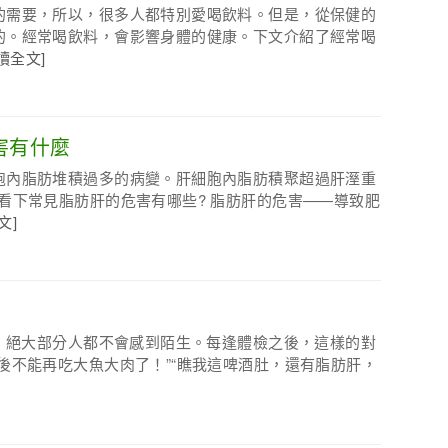
的需要，所以，很多人都特別愛喝飲料。但是，從保健的
的。經常喝飲料，會影響身體的健康。下文介紹了經常喝
讀全文]
害有什麼
胞內脂肪堆積過多的病變。肝細胞內脂肪積聚超過肝溼重
看下常見脂肪肝的危害有哪些? 脂肪肝的危害——導致肥
文]
肝，絕大部分人都不會感到陌生。每逢體檢之後，這樣的對
後不能再吃大魚大肉了！”“瞧我這啤酒肚，還有脂肪肝，