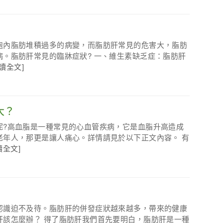
胞內脂肪堆積過多的病變，而脂肪肝常見的危害大，脂肪
。脂肪肝常見的臨牀症狀? 一、維生素缺乏症：脂肪肝
閱讀全文]
大？
呢?高血脂是一種常見的心血管疾病，它是血脂升高造成
老年人，那更是讓人痛心。詳情請見於以下正文內容。 有
讀全文]
認識迫不及待。脂肪肝的併發症狀越來越多，帶來的健康
肝該怎麼辦？ 得了脂肪肝我們首先要明白，脂肪肝是一種