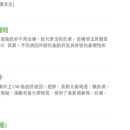
閱讀全文]
縮短
輕度脂肪肝不用治療，就代表沒有危害，這種想法其實是
6415）其實，不同病因所致的脂肪肝及其併發的基礎性疾
肝
喇叭之138:脂肪肝成因。肥胖、長期大量喝酒、糖尿病、
泌障礙、接觸有毒化學物質、使用了激素類藥物、妊娠、
]
圖)