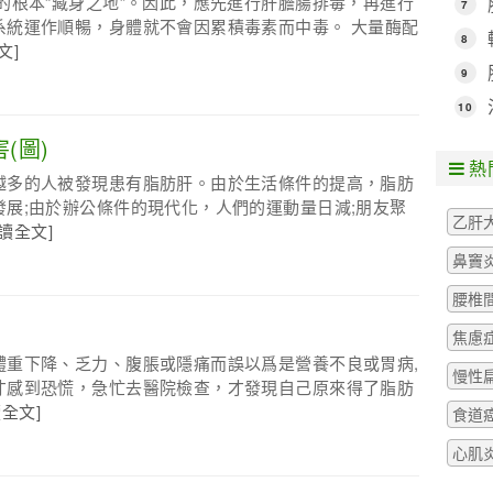
的根本“藏身之地”。因此，應先進行肝膽腸排毒，再進行
7
系統運作順暢，身體就不會因累積毒素而中毒。 大量酶配
8
文]
9
10
(圖)
熱
越多的人被發現患有脂肪肝。由於生活條件的提高，脂肪
展;由於辦公條件的現代化，人們的運動量日減;朋友聚
乙肝
閱讀全文]
鼻竇
腰椎
焦慮
體重下降、乏力、腹脹或隱痛而誤以爲是營養不良或胃病,
慢性
才感到恐慌，急忙去醫院檢查，才發現自己原來得了脂肪
讀全文]
食道
心肌