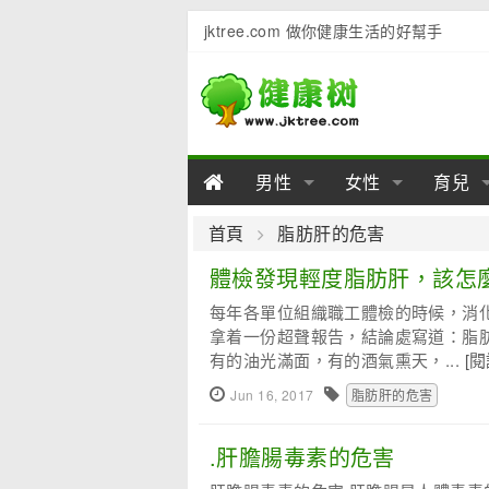
jktree.com 做你健康生活的好幫手
男性
女性
育兒
男性陽痿
女性乳房
男性早泄
準備懷
女性
男
首頁
脂肪肝的危害
男性不育
女性子宮
男性心理
女性
產後
男
體檢發現輕度脂肪肝，該怎
每年各單位組織職工體檢的時候，消
男性飲食
女性飲食
男性用品
幼兒
女性
男
拿着一份超聲報告，結論處寫道：脂
有的油光滿面，有的酒氣熏天，...
[
Jun 16, 2017
脂肪肝的危害
.肝膽腸毒素的危害