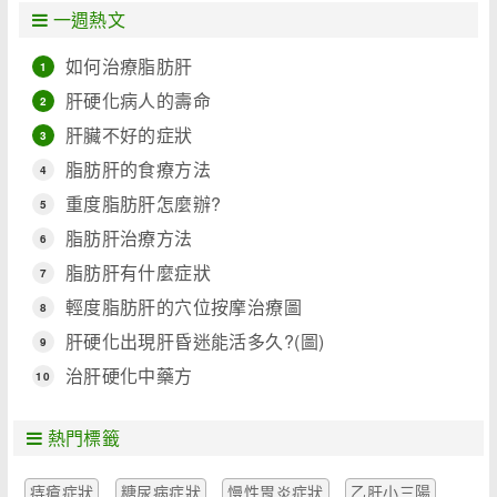
一週熱文
如何治療脂肪肝
1
肝硬化病人的壽命
2
肝臟不好的症狀
3
脂肪肝的食療方法
4
重度脂肪肝怎麼辦?
5
脂肪肝治療方法
6
脂肪肝有什麼症狀
7
輕度脂肪肝的穴位按摩治療圖
8
肝硬化出現肝昏迷能活多久?(圖)
9
治肝硬化中藥方
10
熱門標籤
痔瘡症狀
糖尿病症狀
慢性胃炎症狀
乙肝小三陽