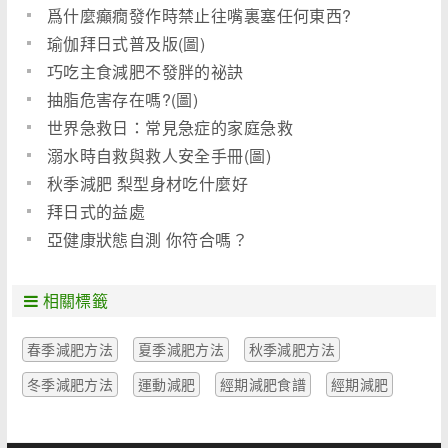
爲什麼癲癇發作時禁止往嘴裏塞任何東西?
瑜伽拜日式普及版(圖)
巧吃主食減肥不發胖的祕訣
抽脂危害存在嗎?(圖)
世界急救日：常見急症的家庭急救
溺水時自救與救人安全手冊(圖)
秋季減肥 梨型身材吃什麼好
拜日式的益處
亞健康狀態自測 你符合嗎？
相關標籤
春季減肥方法
夏季減肥方法
秋季減肥方法
冬季減肥方法
運動減肥
經期減肥食譜
經期減肥