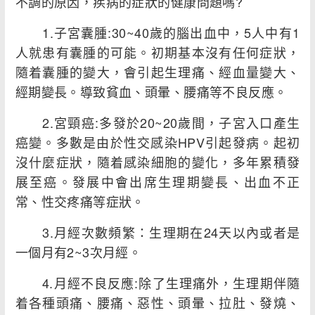
不調的原因，疾病的症狀的健康問題嗎?
1.子宮囊腫:30~40歲的腦出血中，5人中有1
人就患有囊腫的可能。初期基本沒有任何症狀，
隨着囊腫的變大，會引起生理痛、經血量變大、
經期變長。導致貧血、頭暈、腰痛等不良反應。
2.宮頸癌:多發於20~20歲間，子宮入口產生
癌變。多數是由於性交感染HPV引起發病。起初
沒什麼症狀，隨着感染細胞的變化，多年累積發
展至癌。發展中會出席生理期變長、出血不正
常、性交疼痛等症狀。
3.月經次數頻繁：生理期在24天以內或者是
一個月有2~3次月經。
4.月經不良反應:除了生理痛外，生理期伴隨
着各種頭痛、腰痛、惡性、頭暈、拉肚、發燒、