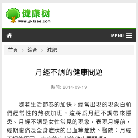
MENU
男性
首頁
綜合
減肥
女性
月經不調的健康問題
育兒
時間: 2014-09-19
老人
隨着生活節奏的加快，經常出現的現象白領
綜合
們經常性的熬夜加班，這將爲月經不調帶來隱
患。月經不調是女性常見的現象，表現月經前，
疾病
經期腹痛及全身症狀的出血等症狀。醫院：月經