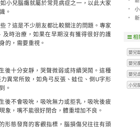
新
，如小兒腦癱就屬於常見病症之一，以此大家
小
識。
新
？這是不少朋友都比較關注的問題。專家
、及時治療，如果在早期沒有獲得很好的護
相
身的，需要重視。
嬰兒
嬰兒
後十分安靜，哭聲微弱或持續哭鬧。這種
嬰兒
張力異常所致，如角弓反張、蛙位、倒U字形
小兒
到。
後不會吸吮，吸吮無力或拒乳，吸吮後疲
現象，嘴不能很好閉合，體重增加不良。
形態發育的客觀指標，腦損傷兒往往有頭