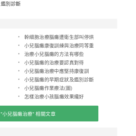
及鑑別診斷
幹細胞治療腦癱遭衛生部叫停烘
托新希望
小兒腦癱康復訓練與治療同等重
要！
治療小兒腦癱的方法有哪些
小兒腦癱的治療要認真對待
小兒腦癱治療中應堅持康復訓
小兒腦癱的早期症狀及鑑別診斷
小兒腦癱作業療法(圖)
怎樣治療小孩腦癱效果纔好
 "小兒腦癱治療" 相關文章