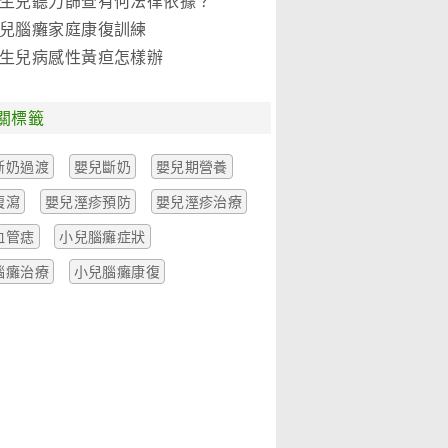
生兒聽力篩查有何法律依據？
兒腦癱家庭康復訓練
生兒病感性黃疸怎樣辦
關標籤
斷奶過渡
嬰兒斷奶
嬰兒期營養
腹瀉
嬰兒溼疹預防
嬰兒溼疹治療
血管痣
小兒腦癱症狀
腦癱治療
小兒腦癱康復