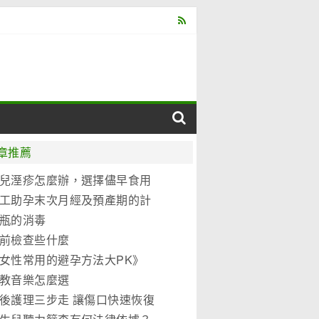
章推薦
兒溼疹怎麼辦，選擇儘早食用
元優博
工助孕末次月經及預產期的計
法
瓶的消毒
前檢查些什麼
女性常用的避孕方法大PK》
教音樂怎麼選
後護理三步走 讓傷口快速恢復