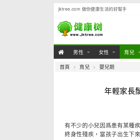
jktree.com 做你健康生活的好幫手
男性
女性
育兒
男性陽痿
女性乳房
男性早泄
準備懷
女性
男
首頁
育兒
嬰兒期
男性不育
女性子宮
男性心理
女性
產後
男
年輕家長
男性飲食
女性飲食
男性用品
幼兒
女性
男
有不少的小兒因爲患有某種
終身性殘疾，當孩子出生下