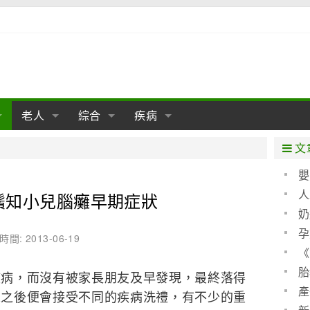
老人
綜合
疾病
孕
陰道
性包皮
老人保健
女性卵巢
懷孕
老人生活
兩性
分娩
糖尿病
老人飲食
減肥
癌症
美容
肝病
文
經期
性保養
老人心理
新生兒期
女性護理
老人疾病
整形
嬰兒期
胃病
老人健身
瑜伽
腎病
健身
泌尿科
嬰
聖 
人
鬚知小兒腦癱早期症狀
期
生理
性疾病
老人用品
學前期
女性疾病
亞健康
老人護理
母嬰用品
肛腸科
急救自救
精神病
骨科
算方
奶
耳鼻喉
腦病
心血管
孕
時間: 2013-06-19
《
皮膚病
眼科
口腔科
(圖)
胎
疾病，而沒有被家長朋友及早發現，最終落得
內科
產
來之後便會接受不同的疾病洗禮，有不少的重