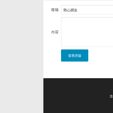
暱稱
內容
發表評論