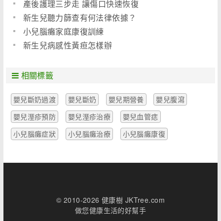
產後護理三步走 讓傷口快速恢復
新生兒聽力篩查有何法律依據？
小兒腦癱家庭康復訓練
新生兒病感性黃疸怎樣辦
相關標籤
嬰兒斷奶過渡
嬰兒斷奶
嬰兒期營養
嬰兒腹瀉
嬰兒溼疹預防
嬰兒溼疹治療
嬰兒血管痣
小兒腦癱症狀
小兒腦癱治療
小兒腦癱康復
© 2010-2026 健康樹 JKTree.com
做您健康生活的好幫手