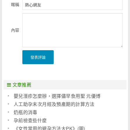
暱稱
內容
發表評論
文章推薦
嬰兒溼疹怎麼辦，選擇儘早食用聖 元優博
人工助孕末次月經及預產期的計算方法
奶瓶的消毒
孕前檢查些什麼
《女性常用的避孕方法大PK》(圖)