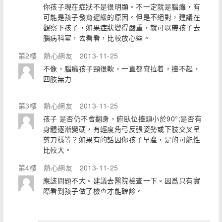
你孩子現在症狀不是很明顯。不一定就是腦癱，有
可能是孩子發育遲緩的原因。但是不絕對，建議在
觀察下孩子，如果症狀變得嚴重，就可以帶孩子去
腦病科室，去看看，比較放心些。
第2樓
熱心網友
2013-11-25
不像，腦癱孩子頸很軟，一直都耷拉着，擡不起，
四肢無力
第3樓
熱心網友
2013-11-25
孩子 是否仍不會翻身，俯臥位擡頭小於90°;是否有
身體逐漸變硬，有輕度角弓反張姿勢或下肢交叉呈
剪刀樣等？如果有的話因你孩子早產，是的可能性
比較大。
第4樓
熱心網友
2013-11-25
應該問題不大。建議去醫院檢查一下。因爲只有實
際看到孩子做了檢查才能確診。