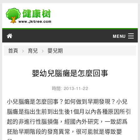
MENU
男性
首頁
育兒
嬰兒期
女性
嬰幼兒腦癱是怎麼回事
育兒
時間: 2013-11-22
老人
小兒腦癱是怎麼回事？如何做到早期發現？小兒
腦癱是指出生前到出生後1個月以內各種原因所引
綜合
起的非進行性腦損傷，經國內外研究，一致認爲
疾病
胚胎早期階段的發育異常，很可能就是導致嬰