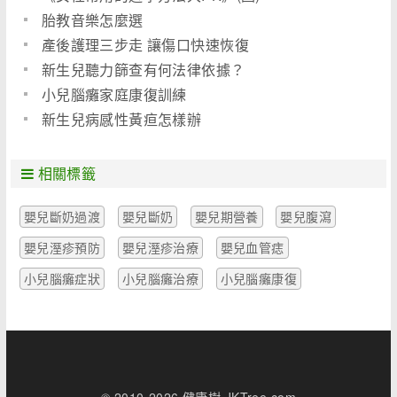
胎教音樂怎麼選
產後護理三步走 讓傷口快速恢復
新生兒聽力篩查有何法律依據？
小兒腦癱家庭康復訓練
新生兒病感性黃疸怎樣辦
相關標籤
嬰兒斷奶過渡
嬰兒斷奶
嬰兒期營養
嬰兒腹瀉
嬰兒溼疹預防
嬰兒溼疹治療
嬰兒血管痣
小兒腦癱症狀
小兒腦癱治療
小兒腦癱康復