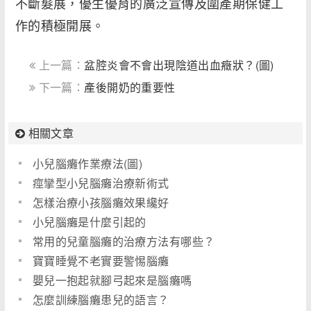
不斷髮展，優生優育的廣泛宣傳及圍產期保健工
作的積極開展。
上一篇：
盆腔炎會不會出現陰道出血癥狀？(圖)
下一篇：
產後開奶的重要性
相關文章
小兒腦癱作業療法(圖)
痙攣型小兒腦癱治療新術式
怎樣治療小孩腦癱效果纔好
小兒腦癱是什麼引起的
常用的兒童腦癱的治療方法有哪些？
寶寶睡覺不老實要警惕腦癱
嬰兒一抱起就腳弓起來是腦癱嗎
怎麼訓練腦癱患兒的語言？