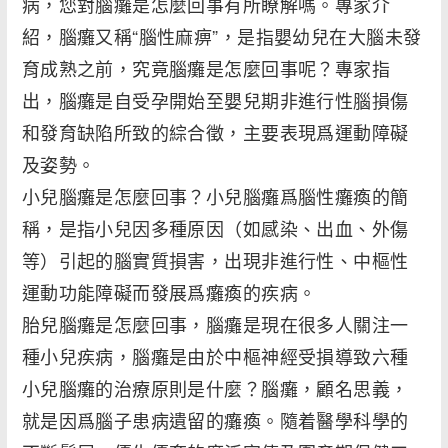
病，您對腦癱是怎麼回事有所瞭解嗎。專家介
紹，腦癱又稱“腦性麻痹”，是指嬰幼兒在大腦未發
育成熟之前，究竟腦癱是怎麼回事呢？專家指
出，腦癱是自受孕開始至嬰兒期非進行性腦損傷
和發育缺陷所致的綜合徵，主要表現爲運動障礙
及姿勢。
小兒腦癱是怎麼回事？小兒腦癱爲腦性癱瘓的簡
稱，是指小兒因多種原因（如感染、出血、外傷
等）引起的腦實質損害，出現非進行性、中樞性
運動功能障礙而發展爲癱瘓的疾病。
胎兒腦癱是怎麼回事，腦癱是現在很多人關注一
種小兒疾病，腦癱是由於中樞神經受損導致六種
小兒腦癱的治療原則是什麼？腦癱，顧名思義，
就是因爲腦子患病遺留的癱瘓。隨着醫學科學的