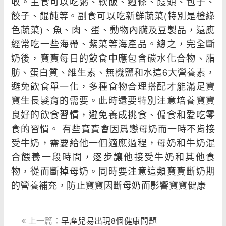
收。主食可以吃粥、軟飯、麪條、饅頭、包子、
餃子、餛飩等。副食可以吃新鮮蔬菜(特別是橙綠
色蔬菜)、魚、肉、蛋、動物內臟及豆製品，還應
經常吃一些海帶、紫菜等海產品。總之，完全斷
奶後，寶寶每日的飲食中應包含碳水化合物、脂
肪、蛋白質、維生素、無機鹽和水這6大營養素，
避免飲食單一化，多種食物合理搭配才能滿足寶
寶生長髮育的需要。此時還要特別注意培養寶寶
良好的飲食習慣，避免養成挑食、偏食和愛吃零
食的習慣。 有些寶寶會因爲戀母奶而一時不肯接
受牛奶，需要給他一個適應過程，母奶和牛奶混
合餵養一段時間，逐步讓他接受牛奶和其他食
物，從而斷掉母奶。同時要注意這類寶寶斷奶期
的營養補充，防止寶寶因斷母奶而影響寶寶健康
上一篇：
早產兒易出現8個健康問題