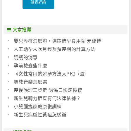
發表評論
文章推薦
嬰兒溼疹怎麼辦，選擇儘早食用聖 元優博
人工助孕末次月經及預產期的計算方法
奶瓶的消毒
孕前檢查些什麼
《女性常用的避孕方法大PK》(圖)
胎教音樂怎麼選
產後護理三步走 讓傷口快速恢復
新生兒聽力篩查有何法律依據？
小兒腦癱家庭康復訓練
新生兒病感性黃疸怎樣辦