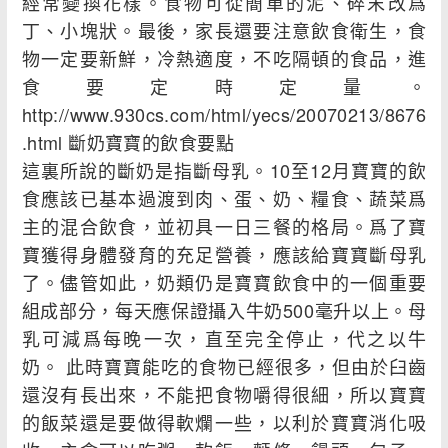
經常變換花樣。食物可從簡單的泥、碎末改爲
丁、小塊狀。最後，家長還要注意飲食衛生，食
物一定要新鮮，冷熱適度，不吃隔頓的食品，進
食要定時定量。
http://www.930cs.com/html/yecs/20070213/8676
.html 斷奶寶寶的飲食要點
這裏所說的斷奶是指斷母乳。10至12月寶寶的飲
食應該已基本過渡到肉、蛋、奶、糧食、蔬菜爲
主的混合飲食，並初具一日三餐的格局。爲了寶
寶獲得身體發育的充足營養，應該給寶寶斷母乳
了。儘管如此，奶類仍是寶寶飲食中的一個重要
組成部分，每天應保證攝入牛奶500毫升以上。母
乳可減爲每晚一次，直至完全停止，代之以牛
奶。 此時寶寶能吃的食物已經很多，但由於臼齒
還沒有長出來，不能把食物嚼得很細，所以寶寶
的飯菜還是要做得軟爛一些，以利於寶寶消化吸