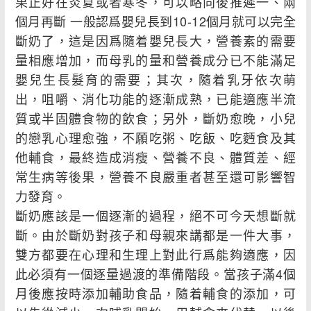
果正好在炎夏或者寒冬，可以略向後推遲一、兩
個月再斷 一般認爲嬰兒長到10-12個月就可以完全
斷奶了，這是因爲隨着嬰兒長大，營養素的需要
量相應增加，而母乳的量和營養成分已不能滿足
嬰兒生長髮育的需要；其次，隨着乳牙依次萌
出，咀嚼、消化功能的逐漸成熟，已能適應半流
質或半固體食物的飲食；另外，斷奶愈晚，小兒
的戀乳心理愈強，不願吃粥、吃飯、吃麪食及其
他輔食，最終造成消瘦、營養不良、體質差、經
常生病等後果，營養不良嚴重者甚至還可影響智
力發育。
斷奶應該是一個逐漸的過程，絕不可今天想斷就
斷。由於斷奶對孩子和母親來講都是一件大事，
雙方都要在心理和生理上對此行爲能夠適應，因
此必須有一個逐量過渡的準備階段。當孩子滿4個
月後應按時添加輔助食品，隨着輔食的添加，可