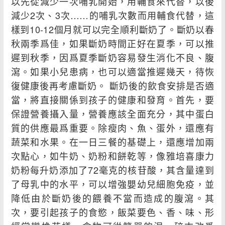
以先從減少一次哺乳開始，用輔食來代替，以後
減少2次、3次……的哺乳次數而用輔食代替，這
樣到10-12個月就可以完全順利斷奶了。斷奶以春
秋兩季爲佳，如果斷奶時間正好在夏季，可以推
遲到秋季，因爲夏季斷奶容易發生消化不良、腹
瀉。如果小兒患病，也可以適當推遲幾天，待恢
復健康後再考慮斷奶。 斷奶後的飲食安排是否適
當，將直接關係到孩子的健康和發育。首先，要
保證營養攝入量，營養應該全面充分，其中蛋白
質的供應最爲重要。除瘦肉、魚、蛋外，還應有
蔬菜和水果。在一日三餐的基礎上，還應增加兩
次點心，如牛奶、奶粉和餅乾等，像雅培喜康力
奶粉每升奶添加了72毫克的核苷酸，其含量達到
了母乳中的水平，可以增強嬰幼兒細胞免疫，並
降低由於斷奶後的餵養不當而造成的腹瀉。其
次，要引起孩子的食慾，飯菜要色、香、味、形