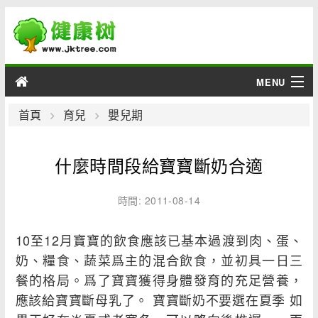
MENU
男性
首頁
育兒
嬰兒期
女性
什麼時間段給寶寶斷奶合適
育兒
時間: 2011-08-14
老人
10至12月寶寶的飲食應該已基本過渡到肉、蛋、
綜合
奶、糧食、蔬菜爲主的混合飲食，並初具一日三
餐的格局。爲了寶寶獲得身體發育的充足營養，
疾病
應該給寶寶斷母乳了。 寶寶斷奶不要選在夏季 如