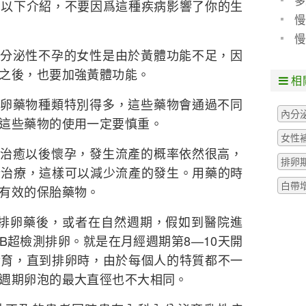
多
了以下介紹，不要因爲這種疾病影響了你的生
慢
現
慢
分泌性不孕的女性是由於黃體功能不足，因
院
之後，也要加強黃體功能。
相
卵藥物種類特別得多，這些藥物會通過不同
內分
這些藥物的使用一定要慎重。
女性
治癒以後懷孕，發生流產的概率依然很高，
排卵
行治療，這樣可以減少流產的發生。用藥的時
白帶
有效的保胎藥物。
排卵藥後，或者在自然週期，假如到醫院進
B超檢測排卵。就是在月經週期第8—10天開
發育，直到排卵時，由於每個人的特質都不一
週期卵泡的最大直徑也不大相同。