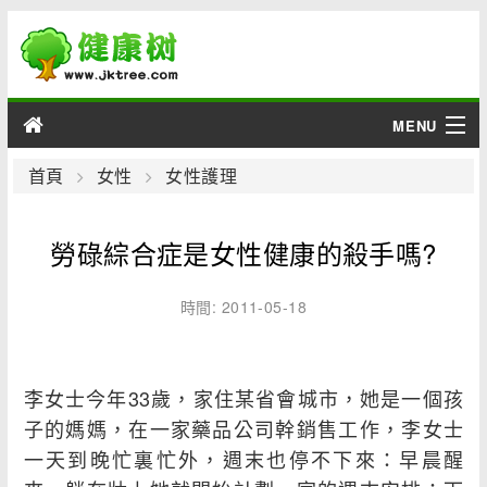
MENU
男性
首頁
女性
女性護理
女性
勞碌綜合症是女性健康的殺手嗎?
育兒
時間: 2011-05-18
老人
綜合
李女士今年33歲，家住某省會城市，她是一個孩
子的媽媽，在一家藥品公司幹銷售工作，李女士
疾病
一天到晚忙裏忙外，週末也停不下來：早晨醒