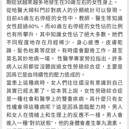
期症狀越來越多地發生在30歲左右的女性身上。
從哈醫大婦科門診對病人的分類統計可以發現，
目前45歲左右停經的女性中，教師、醫生等知識
女性超過60%，而40歲左右停經的女性佔的比例
也有所攀升，其中知識女性佔了絕大多數。她們
不同程度地存在月經稀少、身心疲憊，皮膚乾
躁、髮色枯黃等症狀。有時還會厭倦工作，甚至
莫名其妙地病一場。 性醫學專家勞拉指出，許多
病人以前都從沒聽說過女性勞碌綜合症，主要是
因爲它是由持續性的壓力造成的。
當患上這種病時，女人們往往還沒有意識到自己
其實已經太累了。從本質上說，女性勞碌綜合症
是一種社會和醫學上的雙重疾病。爲什麼只有女
性纔會得這種病呢？這是因爲面臨壓力時，男人
和女人在情緒上和生理上的反應不一樣。男人會
進入一種“對抗狀態”，他的身體會產生睾丸激素，